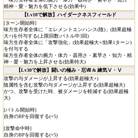
精神・愛・魅力を低下させる(効果中)
【Lv10で解放】ハイダークネスフィールド
[ターン開始時]
味方生存者全体に「エレメントエンハンス(陰)」(効果超極
大+)を付与する(上限回数:バトル中3回)
味方生存者全体に「攻撃強化」(効果超極大+/効果1ターン)
を付与する
味方生存者全体の腕力・体力・器用さ・素早さ・知力・精
神・愛・魅力を上昇させる(効果特大)
【Lv30で解放】闘いの極み・厄Ⅷ & 練気Ⅴ・Ⅴ
攻撃の与ダメージが上昇する(効果超極大+)
陰属性を含む攻撃の与ダメージが上昇する(効果超極大)
かつ、攻撃を受けた時、被ダメージを軽減する(効果超極
大)
[バトル開始時]
自身のBPを回復する(+5)
[攻撃命中時]
自身のBPを回復する(+5)