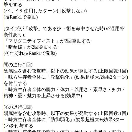
撃をする
(パリイを使用したターンは反撃しない)
(技Rank1で発動)
[タイプが「攻撃」である技・術を命中させた時(※適用外
条件あり)]
「マリグニティフィスト」が2回発動する
「暗拳破」が2回発動する
(それぞれ技Rank1で発動)
闇の進行(1回)
陰属性を含む攻撃時、以下の効果が発動する(上限回数:1回)
・味方生存者全体に「攻撃強化」(効果超極大/効果2ターン)
を付与する
・味方生存者全体の腕力・体力・器用さ・素早さ・知力・
精神・愛・魅力を上昇させる(効果中)
光の退行(1回)
陽属性を含む攻撃時、以下の効果が発動する(上限回数:1回)
・味方生存者全体に「防御弱化」(効果超極大+/効果3ター
ン)を付与する
・味方生存者全体の腕力・体力・器用さ・素早さ・知力・