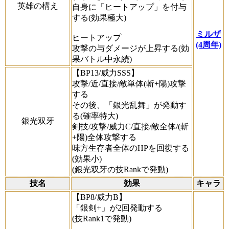
英雄の構え
自身に「ヒートアップ」を付与
する(効果極大)
ミルザ
ヒートアップ
(4周年)
攻撃の与ダメージが上昇する(効
果バトル中永続)
【BP13/威力SSS】
攻撃/近/直接/敵単体(斬+陽)攻撃
する
その後、「銀光乱舞」が発動す
る(確率特大)
銀光双牙
剣技/攻撃/威力C/直接/敵全体/(斬
+陽)全体攻撃する
味方生存者全体のHPを回復する
(効果小)
(銀光双牙の技Rankで発動)
技名
効果
キャラ
【BP8/威力B】
「銀剣+」が2回発動する
(技Rank1で発動)