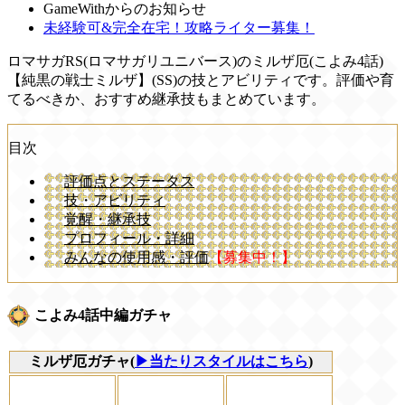
GameWithからのお知らせ
未経験可&完全在宅！攻略ライター募集！
ロマサガRS(ロマサガリユニバース)のミルザ厄(こよみ4話)
【純黒の戦士ミルザ】(SS)の技とアビリティです。評価や育
てるべきか、おすすめ継承技もまとめています。
目次
評価点とステータス
技・アビリティ
覚醒・継承技
プロフィール・詳細
みんなの使用感・評価
【募集中！】
こよみ4話中編ガチャ
ミルザ厄ガチャ(
▶当たりスタイルはこちら
)