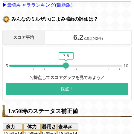
▶最強キャラランキング(最新版)
みんなのミルザ厄(こよみ4話)の評価は？
Lv50時のステータス補正値
体力
器用さ
腕力
素早さ
155%+14
125%+5
92%+5
185%+14