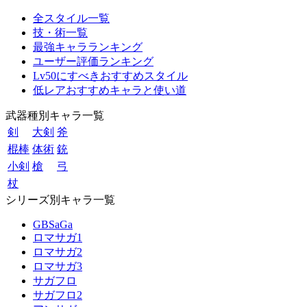
全スタイル一覧
技・術一覧
最強キャラランキング
ユーザー評価ランキング
Lv50にすべきおすすめスタイル
低レアおすすめキャラと使い道
武器種別キャラ一覧
剣
大剣
斧
棍棒
体術
銃
小剣
槍
弓
杖
シリーズ別キャラ一覧
GBSaGa
ロマサガ1
ロマサガ2
ロマサガ3
サガフロ
サガフロ2