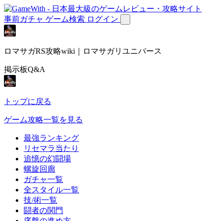
事前ガチャ
ゲーム検索
ログイン
ロマサガRS攻略wiki｜ロマサガリユニバース
掲示板Q&A
トップに戻る
ゲーム攻略一覧を見る
最強ランキング
リセマラ当たり
追憶の幻闘場
螺旋回廊
ガチャ一覧
全スタイル一覧
技/術一覧
闘者の関門
序盤の進め方