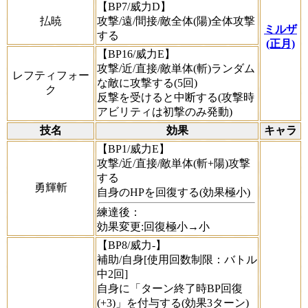
【BP7/威力D】
払暁
攻撃/遠/間接/敵全体(陽)全体攻撃
ミルザ
する
(正月)
【BP16/威力E】
攻撃/近/直接/敵単体(斬)ランダム
レフティフォー
な敵に攻撃する(5回)
ク
反撃を受けると中断する(攻撃時
アビリティは初撃のみ発動)
技名
効果
キャラ
【BP1/威力E】
攻撃/近/直接/敵単体(斬+陽)攻撃
する
勇輝斬
自身のHPを回復する(効果極小)
練達後：
効果変更:回復極小→小
【BP8/威力-】
補助/自身[使用回数制限：バトル
中2回]
自身に「ターン終了時BP回復
(+3)」を付与する(効果3ターン)