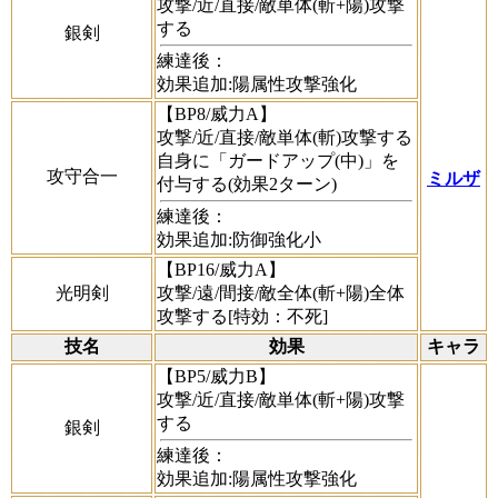
攻撃/近/直接/敵単体(斬+陽)攻撃
する
銀剣
練達後：
効果追加:陽属性攻撃強化
【BP8/威力A】
攻撃/近/直接/敵単体(斬)攻撃する
自身に「ガードアップ(中)」を
攻守合一
ミルザ
付与する(効果2ターン)
練達後：
効果追加:防御強化小
【BP16/威力A】
光明剣
攻撃/遠/間接/敵全体(斬+陽)全体
攻撃する[特効：不死]
技名
効果
キャラ
【BP5/威力B】
攻撃/近/直接/敵単体(斬+陽)攻撃
する
銀剣
練達後：
効果追加:陽属性攻撃強化