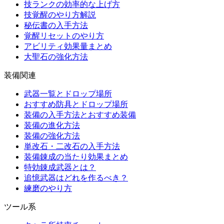
技ランクの効率的な上げ方
技覚醒のやり方解説
秘伝書の入手方法
覚醒リセットのやり方
アビリティ効果量まとめ
大聖石の強化方法
装備関連
武器一覧とドロップ場所
おすすめ防具とドロップ場所
装備の入手方法とおすすめ装備
装備の進化方法
装備の強化方法
単改石・二改石の入手方法
装備錬成の当たり効果まとめ
特効錬成武器とは？
追憶武器はどれを作るべき？
練磨のやり方
ツール系