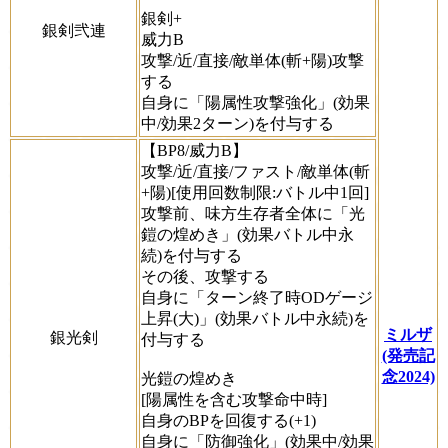
銀剣+
銀剣弐連
威力B
攻撃/近/直接/敵単体(斬+陽)攻撃
する
自身に「陽属性攻撃強化」(効果
中/効果2ターン)を付与する
【BP8/威力B】
攻撃/近/直接/ファスト/敵単体(斬
+陽)[使用回数制限:バトル中1回]
攻撃前、味方生存者全体に「光
鎧の煌めき」(効果バトル中永
続)を付与する
その後、攻撃する
自身に「ターン終了時ODゲージ
上昇(大)」(効果バトル中永続)を
ミルザ
銀光剣
付与する
(発売記
念2024)
光鎧の煌めき
[陽属性を含む攻撃命中時]
自身のBPを回復する(+1)
自身に「防御強化」(効果中/効果