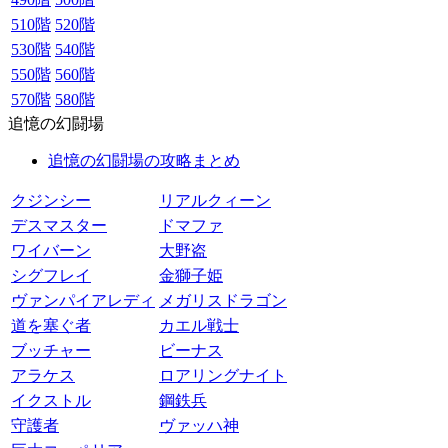
510階
520階
530階
540階
550階
560階
570階
580階
追憶の幻闘場
追憶の幻闘場の攻略まとめ
クジンシー
リアルクィーン
デスマスター
ドマファ
ワイバーン
大野盗
シグフレイ
金獅子姫
ヴァンパイアレディ
メガリスドラゴン
道を塞ぐ者
カエル戦士
ブッチャー
ビーナス
アラケス
ロアリングナイト
イクストル
鋼鉄兵
守護者
ヴァッハ神