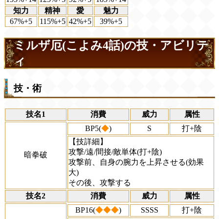
知力
精神
愛
魅力
67%+5
115%+5
42%+5
39%+5
ミルザ厄(こよみ4話)の技・アビリテ
ィ
技・術
技名1
消費
威力
属性
BP5(
◆
)
S
打+陰
【技詳細】
攻撃/遠/間接/敵単体(打+陰)
暗拳破
攻撃前、自身の腕力を上昇させる(効果
大)
その後、攻撃する
技名2
消費
威力
属性
BP16(
◆◆◆
)
SSSS
打+陰