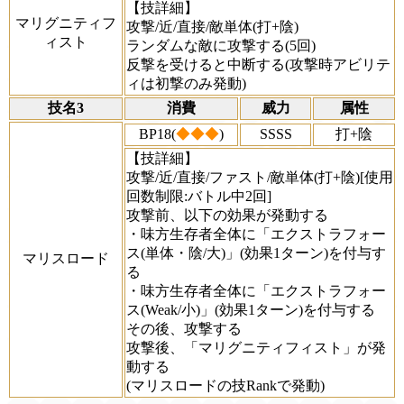
【技詳細】
マリグニティフ
攻撃/近/直接/敵単体(打+陰)
ィスト
ランダムな敵に攻撃する(5回)
反撃を受けると中断する(攻撃時アビリテ
ィは初撃のみ発動)
技名3
消費
威力
属性
BP18(
◆◆◆
)
SSSS
打+陰
【技詳細】
攻撃/近/直接/ファスト/敵単体(打+陰)[使用
回数制限:バトル中2回]
攻撃前、以下の効果が発動する
・味方生存者全体に「エクストラフォー
ス(単体・陰/大)」(効果1ターン)を付与す
マリスロード
る
・味方生存者全体に「エクストラフォー
ス(Weak/小)」(効果1ターン)を付与する
その後、攻撃する
攻撃後、「マリグニティフィスト」が発
動する
(マリスロードの技Rankで発動)