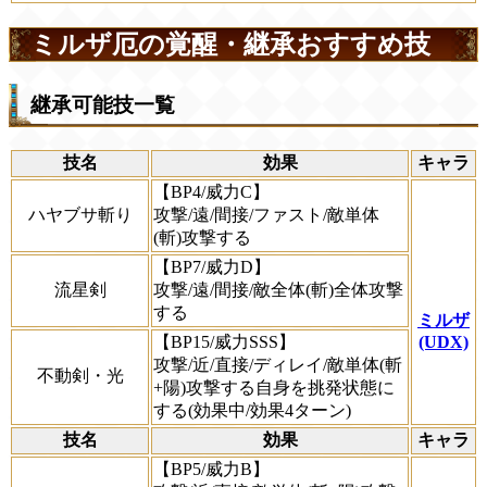
ミルザ厄の覚醒・継承おすすめ技
継承可能技一覧
技名
効果
キャラ
【BP4/威力C】
ハヤブサ斬り
攻撃/遠/間接/ファスト/敵単体
(斬)攻撃する
【BP7/威力D】
流星剣
攻撃/遠/間接/敵全体(斬)全体攻撃
する
ミルザ
【BP15/威力SSS】
(UDX)
攻撃/近/直接/ディレイ/敵単体(斬
不動剣・光
+陽)攻撃する自身を挑発状態に
する(効果中/効果4ターン)
技名
効果
キャラ
【BP5/威力B】