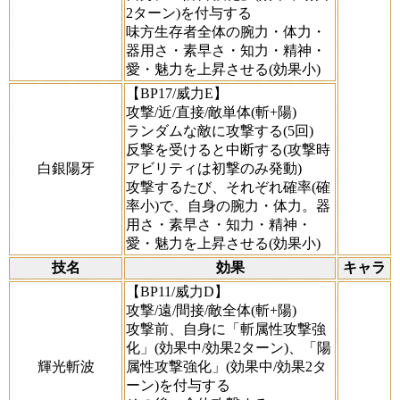
2ターン)を付与する
味方生存者全体の腕力・体力・
器用さ・素早さ・知力・精神・
愛・魅力を上昇させる(効果小)
【BP17/威力E】
攻撃/近/直接/敵単体(斬+陽)
ランダムな敵に攻撃する(5回)
反撃を受けると中断する(攻撃時
白銀陽牙
アビリティは初撃のみ発動)
攻撃するたび、それぞれ確率(確
率小)で、自身の腕力・体力。器
用さ・素早さ・知力・精神・
愛・魅力を上昇させる(効果小)
技名
効果
キャラ
【BP11/威力D】
攻撃/遠/間接/敵全体(斬+陽)
攻撃前、自身に「斬属性攻撃強
化」(効果中/効果2ターン)、「陽
輝光斬波
属性攻撃強化」(効果中/効果2タ
ーン)を付与する