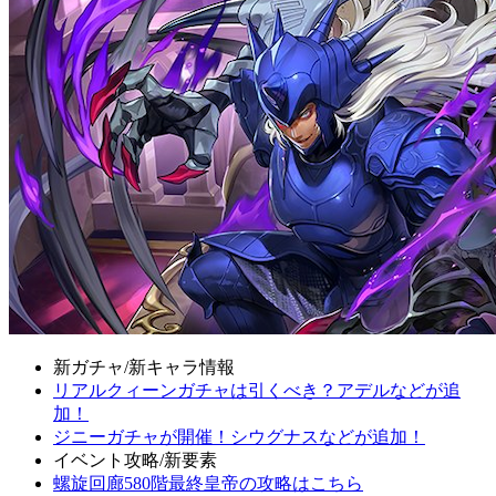
新ガチャ/新キャラ情報
リアルクィーンガチャは引くべき？アデルなどが追
加！
ジニーガチャが開催！シウグナスなどが追加！
イベント攻略/新要素
螺旋回廊580階最終皇帝の攻略はこちら