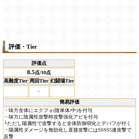
評価・Tier
評価点
8.5
点/10点
高難度Tier
周回Tier
幻闘場Tier
-
簡易評価
・味方全体にエクフォ(陰単体/中)を付与
・味方に陰属性攻撃時攻撃強化アビを付与
└ただし陽属性で攻撃すると全体防御弱化とデバフが付く
・陽属性ダメージを無効化し直接攻撃にはSSSS5連攻撃で
反撃