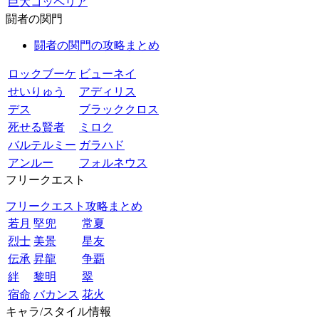
巨大コッペリア
闘者の関門
闘者の関門の攻略まとめ
ロックブーケ
ビューネイ
せいりゅう
アディリス
デス
ブラッククロス
死せる賢者
ミロク
バルテルミー
ガラハド
アンルー
フォルネウス
フリークエスト
フリークエスト攻略まとめ
若月
堅兜
常夏
烈士
美景
星友
伝承
昇龍
争覇
絆
黎明
翠
宿命
バカンス
花火
キャラ/スタイル情報