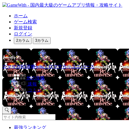
ホーム
ゲーム検索
新規登録
ログイン
2カラム
3カラム
ロマサガRS攻略wiki｜ロマサガリユニバース
他の攻略
速報
コミュ
掲示板
最強ランキング