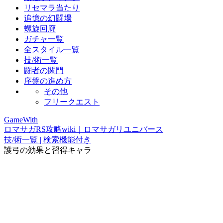
リセマラ当たり
追憶の幻闘場
螺旋回廊
ガチャ一覧
全スタイル一覧
技/術一覧
闘者の関門
序盤の進め方
その他
フリークエスト
GameWith
ロマサガRS攻略wiki｜ロマサガリユニバース
技/術一覧 | 検索機能付き
護弓の効果と習得キャラ