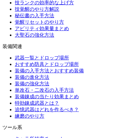
技ランクの効率的な上げ方
技覚醒のやり方解説
秘伝書の入手方法
覚醒リセットのやり方
アビリティ効果量まとめ
大聖石の強化方法
装備関連
武器一覧とドロップ場所
おすすめ防具とドロップ場所
装備の入手方法とおすすめ装備
装備の進化方法
装備の強化方法
単改石・二改石の入手方法
装備錬成の当たり効果まとめ
特効錬成武器とは？
追憶武器はどれを作るべき？
練磨のやり方
ツール系