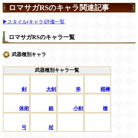
ロマサガRSのキャラ関連記事
▶スタイル(キャラ)評価一覧
ロマサガRSのキャラ一覧
武器種別キャラ
武器種別キャラ一覧
剣
大剣
斧
棍棒
体術
銃
小剣
槍
弓
杖