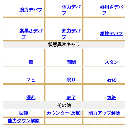
体力デバ
器用さデバ
腕力デバフ
フ
フ
素早さデバ
知力デバ
精神デバフ
フ
フ
状態異常キャラ
毒
暗闇
スタン
マヒ
眠り
石化
混乱
魅了
気絶
その他
回復
カウンター(反撃)
能力アップ解除
能力ダウン解除