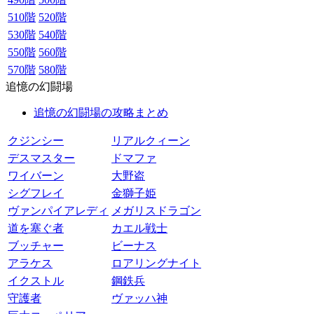
510階
520階
530階
540階
550階
560階
570階
580階
追憶の幻闘場
追憶の幻闘場の攻略まとめ
クジンシー
リアルクィーン
デスマスター
ドマファ
ワイバーン
大野盗
シグフレイ
金獅子姫
ヴァンパイアレディ
メガリスドラゴン
道を塞ぐ者
カエル戦士
ブッチャー
ビーナス
アラケス
ロアリングナイト
イクストル
鋼鉄兵
守護者
ヴァッハ神