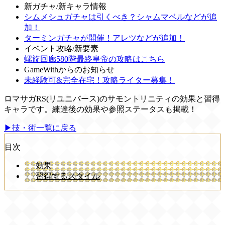
新ガチャ/新キャラ情報
シムメシュガチャは引くべき？シャムマベルなどが追
加！
ターミンガチャが開催！アレツなどが追加！
イベント攻略/新要素
螺旋回廊580階最終皇帝の攻略はこちら
GameWithからのお知らせ
未経験可&完全在宅！攻略ライター募集！
ロマサガRS(リユニバース)のサモントリニティの効果と習得
キャラです。練達後の効果や参照ステータスも掲載！
▶技・術一覧に戻る
目次
効果
習得するスタイル