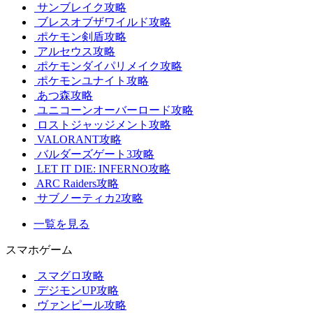
サンブレイク攻略
ブレスオブザワイルド攻略
ポケモン剣盾攻略
アルセウス攻略
ポケモンダイパリメイク攻略
ポケモンユナイト攻略
あつ森攻略
ユニコーンオーバーロード攻略
ロストジャッジメント攻略
VALORANT攻略
バルダーズゲート3攻略
LET IT DIE: INFERNO攻略
ARC Raiders攻略
サブノーティカ2攻略
一覧を見る
スマホゲーム
スマグロ攻略
デジモンUP攻略
ヴァンピール攻略