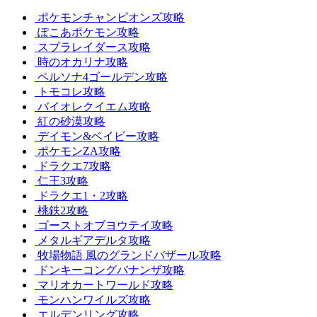
ポケモンチャンピオンズ攻略
ぽこあポケモン攻略
スプラレイダース攻略
時のオカリナ攻略
ペルソナ4ゴールデン攻略
トモコレ攻略
バイオレクイエム攻略
紅の砂漠攻略
デイモン&ベイビー攻略
ポケモンZA攻略
ドラクエ7攻略
仁王3攻略
ドラクエ1・2攻略
桃鉄2攻略
ゴーストオブヨウテイ攻略
メタルギアデルタ攻略
牧場物語 風のグランドバザール攻略
ドンキーコングバナンザ攻略
マリオカートワールド攻略
モンハンワイルズ攻略
エルデンリング攻略