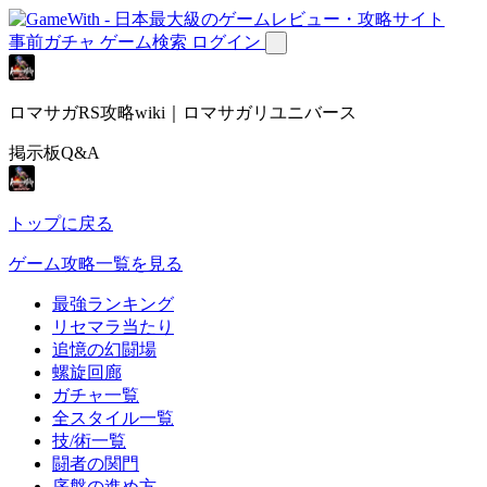
事前ガチャ
ゲーム検索
ログイン
ロマサガRS攻略wiki｜ロマサガリユニバース
掲示板Q&A
トップに戻る
ゲーム攻略一覧を見る
最強ランキング
リセマラ当たり
追憶の幻闘場
螺旋回廊
ガチャ一覧
全スタイル一覧
技/術一覧
闘者の関門
序盤の進め方