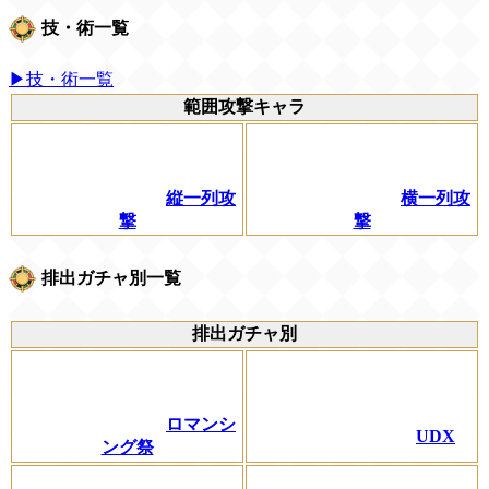
技・術一覧
▶技・術一覧
範囲攻撃キャラ
縦一列攻
横一列攻
撃
撃
排出ガチャ別一覧
排出ガチャ別
ロマンシ
UDX
ング祭