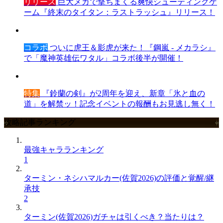
リリース
巨大メカで撃ちまくる爽快シューティングゲ
ーム『終末のタイタン：ラストラッシュ』リリース！
コラボ
ついに虎王＆影虎が来た！『鋼嵐 - メカラシ』
で「魔神英雄伝ワタル」コラボ後半が開催！
特集
『鈴蘭の剣』が2周年を迎え、新章「氷と血の
道」を解禁ッ！記念イベントの報酬もお見逃し無く！
攻略記事ランキング
最強キャラランキング
1
ターミン・ネシハマルカー(佐賀2026)の評価と覚醒/継
承技
2
ターミン(佐賀2026)ガチャは引くべき？当たりは？