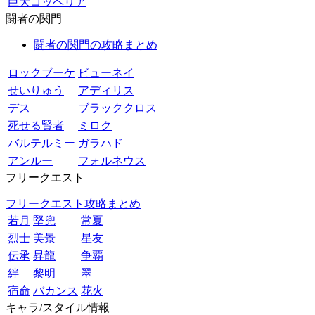
巨大コッペリア
闘者の関門
闘者の関門の攻略まとめ
ロックブーケ
ビューネイ
せいりゅう
アディリス
デス
ブラッククロス
死せる賢者
ミロク
バルテルミー
ガラハド
アンルー
フォルネウス
フリークエスト
フリークエスト攻略まとめ
若月
堅兜
常夏
烈士
美景
星友
伝承
昇龍
争覇
絆
黎明
翠
宿命
バカンス
花火
キャラ/スタイル情報