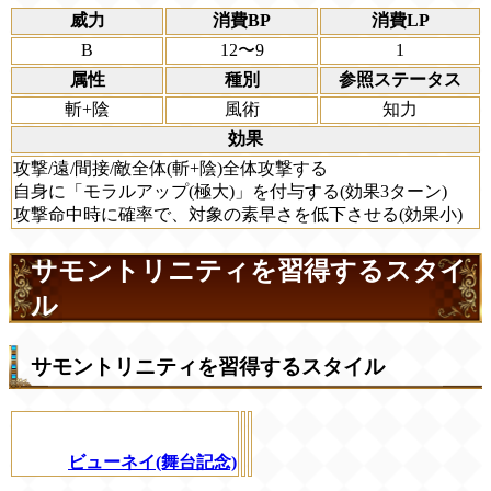
威力
消費BP
消費LP
B
12〜9
1
属性
種別
参照ステータス
斬+陰
風術
知力
効果
攻撃/遠/間接/敵全体(斬+陰)全体攻撃する
自身に「モラルアップ(極大)」を付与する(効果3ターン)
攻撃命中時に確率で、対象の素早さを低下させる(効果小)
サモントリニティを習得するスタイ
ル
サモントリニティを習得するスタイル
ビューネイ(舞台記念)