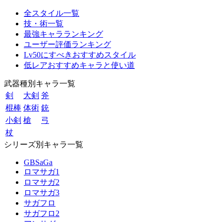
全スタイル一覧
技・術一覧
最強キャラランキング
ユーザー評価ランキング
Lv50にすべきおすすめスタイル
低レアおすすめキャラと使い道
武器種別キャラ一覧
剣
大剣
斧
棍棒
体術
銃
小剣
槍
弓
杖
シリーズ別キャラ一覧
GBSaGa
ロマサガ1
ロマサガ2
ロマサガ3
サガフロ
サガフロ2