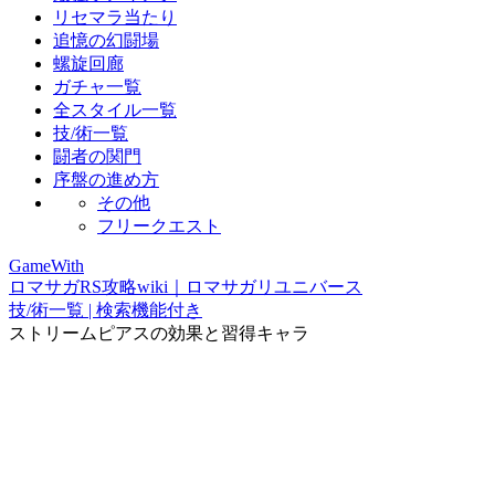
リセマラ当たり
追憶の幻闘場
螺旋回廊
ガチャ一覧
全スタイル一覧
技/術一覧
闘者の関門
序盤の進め方
その他
フリークエスト
GameWith
ロマサガRS攻略wiki｜ロマサガリユニバース
技/術一覧 | 検索機能付き
ストリームピアスの効果と習得キャラ