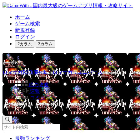
ホーム
ゲーム検索
新規登録
ログイン
2カラム
3カラム
ロマサガRS攻略wiki｜ロマサガリユニバース
他の攻略
速報
コミュ
掲示板
最強ランキング