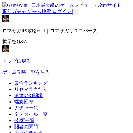
事前ガチャ
ゲーム検索
ログイン
ロマサガRS攻略wiki｜ロマサガリユニバース
掲示板Q&A
トップに戻る
ゲーム攻略一覧を見る
最強ランキング
リセマラ当たり
追憶の幻闘場
螺旋回廊
ガチャ一覧
全スタイル一覧
技/術一覧
闘者の関門
序盤の進め方