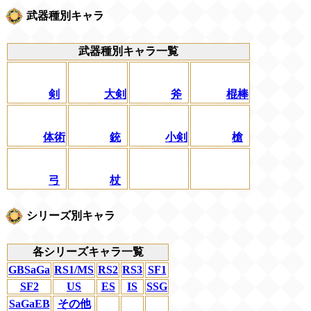
武器種別キャラ
武器種別キャラ一覧
剣
大剣
斧
棍棒
体術
銃
小剣
槍
弓
杖
シリーズ別キャラ
各シリーズキャラ一覧
GBSaGa
RS1/MS
RS2
RS3
SF1
SF2
US
ES
IS
SSG
SaGaEB
その他