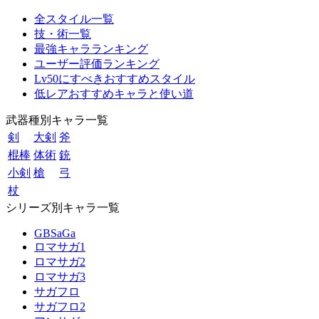
全スタイル一覧
技・術一覧
最強キャラランキング
ユーザー評価ランキング
Lv50にすべきおすすめスタイル
低レアおすすめキャラと使い道
武器種別キャラ一覧
剣
大剣
斧
棍棒
体術
銃
小剣
槍
弓
杖
シリーズ別キャラ一覧
GBSaGa
ロマサガ1
ロマサガ2
ロマサガ3
サガフロ
サガフロ2