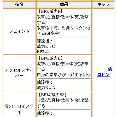
技名
効果
キャラ
【BP3/威力E】
攻撃/近/直接/敵単体(突)攻撃
する
攻撃命中時、対象をスタンさ
フェイント
せる(確率中)
練達後：
威力E→C
BP3→2
【BP8/威力B】
攻撃/近/直接/敵単体(突)攻撃
する
偽
アクセルスナイ
自身の素早さが上昇する(小)
ロビン
パー
練達後：
威力B→A
【BP14/威力SS】
攻撃/近/直接/敵単体(突)攻撃
する
金のトロイメラ
イ
練達後：