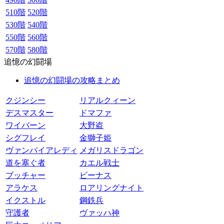
510階
520階
530階
540階
550階
560階
570階
580階
追憶の幻闘場
追憶の幻闘場の攻略まとめ
クジンシー
リアルクィーン
デスマスター
ドマファ
ワイバーン
大野盗
シグフレイ
金獅子姫
ヴァンパイアレディ
メガリスドラゴン
道を塞ぐ者
カエル戦士
ブッチャー
ビーナス
アラケス
ロアリングナイト
イクストル
鋼鉄兵
守護者
ヴァッハ神