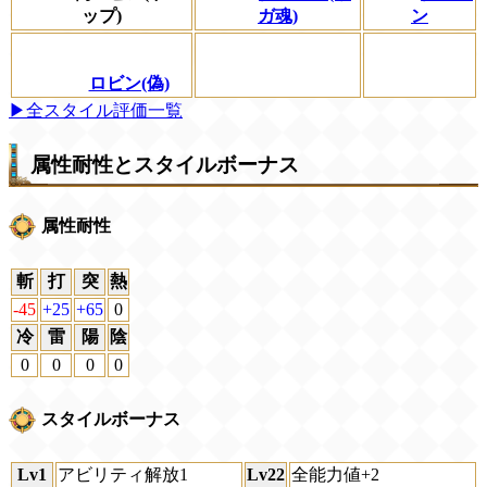
ップ)
ガ魂)
ン
ロビン(偽)
▶全スタイル評価一覧
属性耐性とスタイルボーナス
属性耐性
斬
打
突
熱
-45
+25
+65
0
冷
雷
陽
陰
0
0
0
0
スタイルボーナス
Lv1
アビリティ解放1
Lv22
全能力値+2