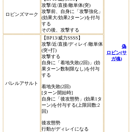
攻撃/近/直接/敵単体(突)
攻撃前、自身に「攻撃強化」
ロビンズマーク
(効果大/効果2ターン)を付与
する
その後、攻撃する
【BP13/威力SSSS】
攻撃/近/直接/ディレイ/敵単体
偽
(突+打)
ロビン(サ
攻撃する
ガ魂)
自身に「着地失敗(2回)」(効
果ターン数制限なし)を付与
する
バレルアサルト
着地失敗(2回)
[ターン開始時]
自身に「後攻態勢」(効果1タ
ーン)を付与する(上限回数:2
回)
後攻態勢
行動がディレイになる