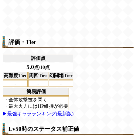
評価・Tier
評価点
5.0
点/10点
高難度Tier
周回Tier
幻闘場Tier
-
-
-
簡易評価
・全体攻撃技を閃く
・最大火力にはHP維持が必要
▶最強キャラランキング(最新版)
Lv50時のステータス補正値