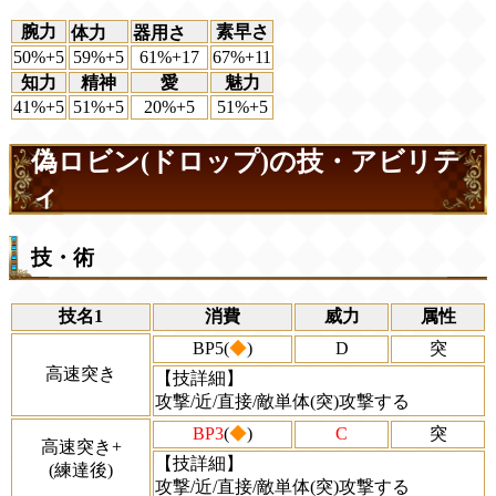
腕力
素早さ
体力
器用さ
50%+5
59%+5
61%+17
67%+11
知力
精神
愛
魅力
41%+5
51%+5
20%+5
51%+5
偽ロビン(ドロップ)の技・アビリテ
ィ
技・術
技名1
消費
威力
属性
BP5(
◆
)
D
突
高速突き
【技詳細】
攻撃/近/直接/敵単体(突)攻撃する
BP3
(
◆
)
C
突
高速突き+
【技詳細】
(練達後)
攻撃/近/直接/敵単体(突)攻撃する