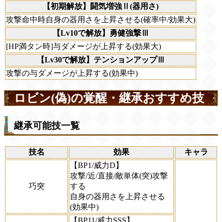
【初期解放】闘気増強Ⅱ(器用さ)
攻撃命中時自身の器用さを上昇させる(確率中/効果大)
【Lv10で解放】勇健強撃Ⅲ
[HP満タン時]与ダメージが上昇する(効果大)
【Lv30で解放】テンションアップⅢ
攻撃の与ダメージが上昇する(効果中)
ロビン(偽)の覚醒・継承おすすめ技
継承可能技一覧
技名
効果
キャラ
【BP1/威力D】
攻撃/近/直接/敵単体(突)攻撃
巧突
する
自身の器用さを上昇させる
(効果中)
【BP11/威力SSS】