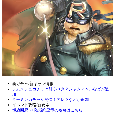
新ガチャ/新キャラ情報
シムメシュガチャは引くべき？シャムマベルなどが追
加！
ターミンガチャが開催！アレツなどが追加！
イベント攻略/新要素
螺旋回廊580階最終皇帝の攻略はこちら