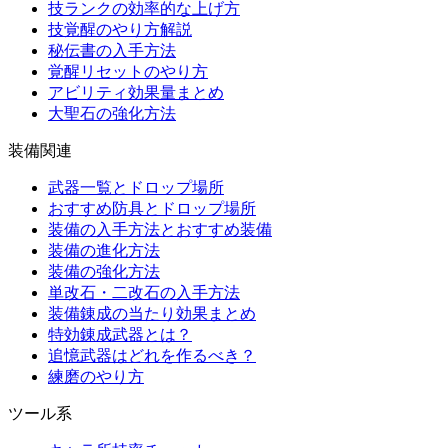
技ランクの効率的な上げ方
技覚醒のやり方解説
秘伝書の入手方法
覚醒リセットのやり方
アビリティ効果量まとめ
大聖石の強化方法
装備関連
武器一覧とドロップ場所
おすすめ防具とドロップ場所
装備の入手方法とおすすめ装備
装備の進化方法
装備の強化方法
単改石・二改石の入手方法
装備錬成の当たり効果まとめ
特効錬成武器とは？
追憶武器はどれを作るべき？
練磨のやり方
ツール系