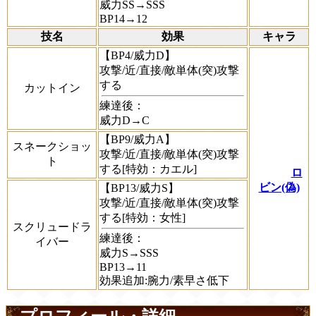
威力SS→SSS
BP14→12
技名
効果
キャラ
【BP4/威力D】
攻撃/近/直接/敵単体(突)攻撃
する
カットイン
練達後：
威力D→C
【BP9/威力A】
スネークショッ
攻撃/近/直接/敵単体(突)攻撃
ト
する[特効：カエル]
ロ
ビン(偽)
【BP13/威力S】
攻撃/近/直接/敵単体(突)攻撃
する[特効：女性]
スクリュードラ
練達後：
イバー
威力S→SSS
BP13→11
効果追加:腕力/素早さ低下