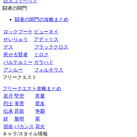
巨大コッペリア
闘者の関門
闘者の関門の攻略まとめ
ロックブーケ
ビューネイ
せいりゅう
アディリス
デス
ブラッククロス
死せる賢者
ミロク
バルテルミー
ガラハド
アンルー
フォルネウス
フリークエスト
フリークエスト攻略まとめ
若月
堅兜
常夏
烈士
美景
星友
伝承
昇龍
争覇
絆
黎明
翠
宿命
バカンス
花火
キャラ/スタイル情報