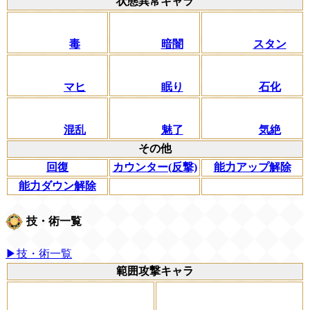
状態異常キャラ
毒
暗闇
スタン
マヒ
眠り
石化
混乱
魅了
気絶
その他
回復
カウンター(反撃)
能力アップ解除
能力ダウン解除
技・術一覧
▶技・術一覧
範囲攻撃キャラ