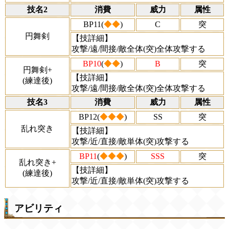
技名2
消費
威力
属性
BP11(
◆◆
)
C
突
円舞剣
【技詳細】
攻撃/遠/間接/敵全体(突)全体攻撃する
BP10
(
◆◆
)
B
突
円舞剣+
【技詳細】
(練達後)
攻撃/遠/間接/敵全体(突)全体攻撃する
技名3
消費
威力
属性
BP12(
◆◆◆
)
SS
突
乱れ突き
【技詳細】
攻撃/近/直接/敵単体(突)攻撃する
BP11
(
◆◆◆
)
SSS
突
乱れ突き+
【技詳細】
(練達後)
攻撃/近/直接/敵単体(突)攻撃する
アビリティ