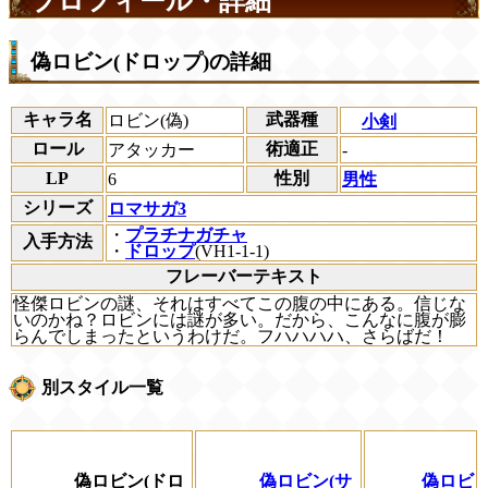
プロフィール・詳細
偽ロビン(ドロップ)の詳細
キャラ名
武器種
ロビン(偽)
小剣
ロール
術適正
アタッカー
-
LP
性別
6
男性
シリーズ
ロマサガ3
・
プラチナガチャ
入手方法
・
ドロップ
(VH1-1-1)
フレーバーテキスト
怪傑ロビンの謎、それはすべてこの腹の中にある。信じな
いのかね？ロビンには謎が多い。だから、こんなに腹が膨
らんでしまったというわけだ。フハハハハ、さらばだ！
別スタイル一覧
偽ロビン(ドロ
偽ロビン(サ
偽ロビ