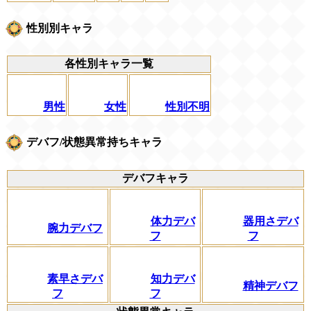
性別別キャラ
各性別キャラ一覧
男性
女性
性別不明
デバフ/状態異常持ちキャラ
デバフキャラ
体力デバ
器用さデバ
腕力デバフ
フ
フ
素早さデバ
知力デバ
精神デバフ
フ
フ