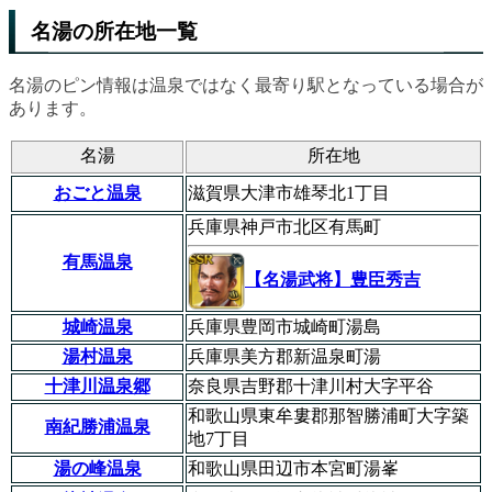
名湯の所在地一覧
名湯のピン情報は温泉ではなく最寄り駅となっている場合が
あります。
名湯
所在地
おごと温泉
滋賀県大津市雄琴北1丁目
兵庫県神戸市北区有馬町
有馬温泉
【名湯武将】豊臣秀吉
城崎温泉
兵庫県豊岡市城崎町湯島
湯村温泉
兵庫県美方郡新温泉町湯
十津川温泉郷
奈良県吉野郡十津川村大字平谷
和歌山県東牟婁郡那智勝浦町大字築
南紀勝浦温泉
地7丁目
湯の峰温泉
和歌山県田辺市本宮町湯峯