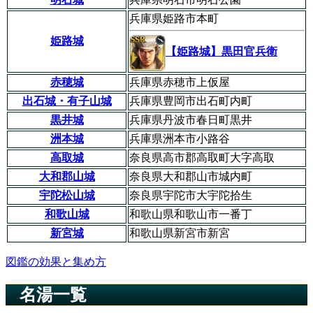
兵庫県姫路市本町
姫路城
【姫路城】黒田官兵衛
赤穂城
兵庫県赤穂市上仮屋
出石城・有子山城
兵庫県豊岡市出石町内町
黒井城
兵庫県丹波市春日町黒井
洲本城
兵庫県洲本市小路谷
高取城
奈良県高市郡高取町大字高取
大和郡山城
奈良県大和郡山市城内町
宇陀松山城
奈良県宇陀市大宇陀拾生
和歌山城
和歌山県和歌山市一番丁
新宮城
和歌山県新宮市新宮
図鑑の効果と集め方
名湯一覧