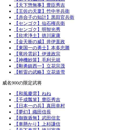
【天下惣無事】豊臣秀吉
【王佐の天稟】竹中半兵衛
【赤合子の知計】黒田官兵衛
【センゴク】仙石権兵衛
【センゴク】明智光秀
【欣求浄土】徳川家康
【金天衝の威】井伊直政
【東国一の勇士】本多忠勝
【竜吟雲起】伊達政宗
【神機妙算】毛利元就
【剛勇鎮西一】立花宗茂
【斬雷の武略】立花道雪
威名900の限定武将
【和風慶雲】ねね
【千成瓢箪】豊臣秀吉
【日本一の兵】真田幸村
【夢幻】織田信長
【御旗盾無】武田信玄
【車懸かり】上杉謙信