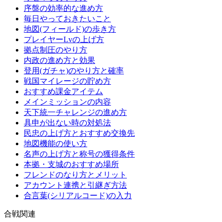
序盤の効率的な進め方
毎日やっておきたいこと
地図(フィールド)の歩き方
プレイヤーLvの上げ方
拠点制圧のやり方
内政の進め方と効果
登用(ガチャ)のやり方と確率
戦国マイレージの貯め方
おすすめ課金アイテム
メインミッションの内容
天下統一チャレンジの進め方
具申が出ない時の対処法
民忠の上げ方とおすすめ交換先
地図機能の使い方
名声の上げ方と称号の獲得条件
本拠・支城のおすすめ場所
フレンドのなり方とメリット
アカウント連携と引継ぎ方法
合言葉(シリアルコード)の入力
合戦関連