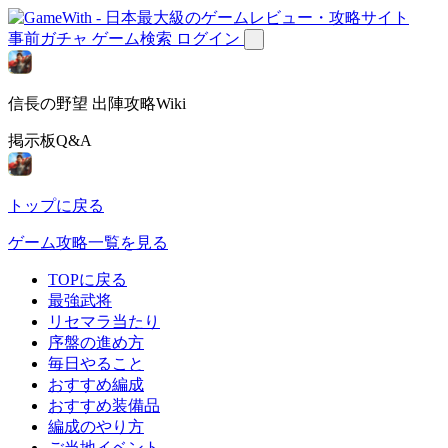
事前ガチャ
ゲーム検索
ログイン
信長の野望 出陣攻略Wiki
掲示板Q&A
トップに戻る
ゲーム攻略一覧を見る
TOPに戻る
最強武将
リセマラ当たり
序盤の進め方
毎日やること
おすすめ編成
おすすめ装備品
編成のやり方
ご当地イベント