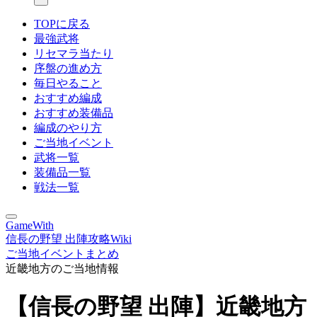
TOPに戻る
最強武将
リセマラ当たり
序盤の進め方
毎日やること
おすすめ編成
おすすめ装備品
編成のやり方
ご当地イベント
武将一覧
装備品一覧
戦法一覧
GameWith
信長の野望 出陣攻略Wiki
ご当地イベントまとめ
近畿地方のご当地情報
【信長の野望 出陣】近畿地方