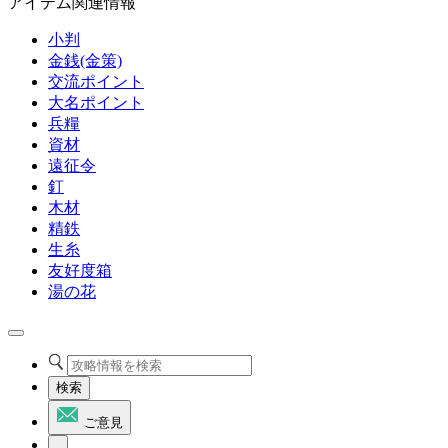
アイテム関連情報
小判
金銭(金策)
交流ポイント
大名ポイント
兵糧
資材
遠征令
釘
木材
精鉄
生糸
友好度箱
湯の花
検索
ご意見