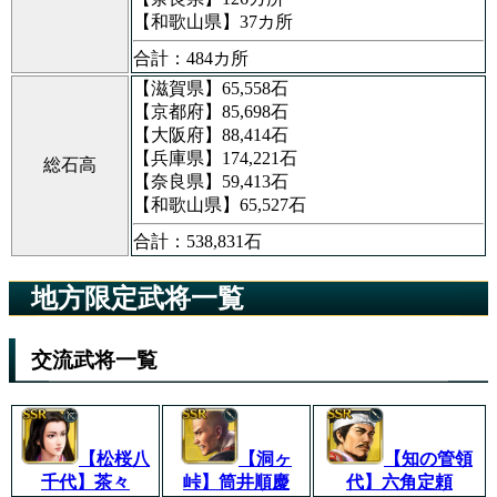
【和歌山県】37カ所
合計：484カ所
【滋賀県】65,558石
【京都府】85,698石
【大阪府】88,414石
【兵庫県】174,221石
総石高
【奈良県】59,413石
【和歌山県】65,527石
合計：538,831石
地方限定武将一覧
交流武将一覧
【松桜八
【洞ヶ
【知の管領
千代】茶々
峠】筒井順慶
代】六角定頼