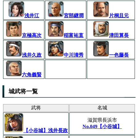
浅井江
宮部継潤
片桐且元
京極高次
稲富祐直
津田算長
浅井久政
中川清秀
一色藤長
六角義賢
城武将一覧
武将
名城
滋賀県長浜市
No.049
【小谷城】
【小谷城】浅井長政