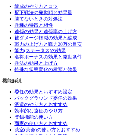
編成のやり方とコツ
配下戦法の発動順と効果量
勝てないときの対処法
兵種の特徴と相性
連係の効果と連係率の上げ方
被ダメージ軽減の効果と編成
戦力の上げ方と戦力20万の目安
能力(ステータス)の効果
名将ボーナスの効果と発動条件
兵法の効果と上げ方
特殊な状態変化の種類と効果
機能解説
委任の効果とおすすめ設定
バックグラウンド委任の効果
派遣のやり方とおすすめ
効率的な遠征のやり方
登録機能の使い方
商家の使い方とおすすめ
茶室(茶会)の使い方とおすすめ