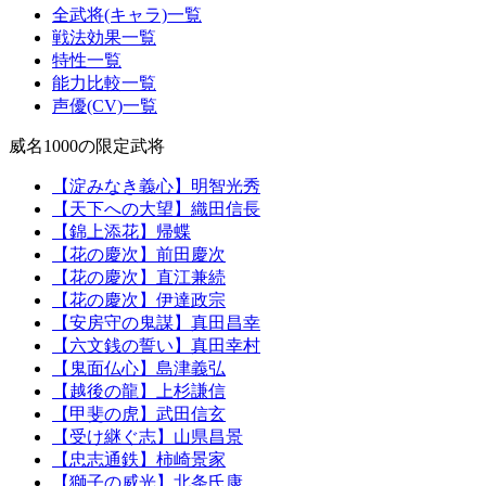
全武将(キャラ)一覧
戦法効果一覧
特性一覧
能力比較一覧
声優(CV)一覧
威名1000の限定武将
【淀みなき義心】明智光秀
【天下への大望】織田信長
【錦上添花】帰蝶
【花の慶次】前田慶次
【花の慶次】直江兼続
【花の慶次】伊達政宗
【安房守の鬼謀】真田昌幸
【六文銭の誓い】真田幸村
【鬼面仏心】島津義弘
【越後の龍】上杉謙信
【甲斐の虎】武田信玄
【受け継ぐ志】山県昌景
【忠志通鉄】柿崎景家
【獅子の威光】北条氏康