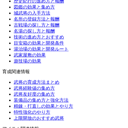
歴史紀行の進め方と報酬
図鑑の効果と集め方
城武将の入手方法
名所の登録方法と報酬
古戦場の探し方と報酬
名湯の探し方と報酬
技術の進め方とおすすめ
目安箱の効果と開発条件
湯治場の効果と開発ルート
武家屋敷の効果
遊技場の効果
育成関連情報
武将の育成方法まとめ
武将経験値の集め方
武将友好度の集め方
装備品の集め方と強化方法
精錬・打直しの効果とやり方
特性強化のやり方
上限開放のおすすめ武将