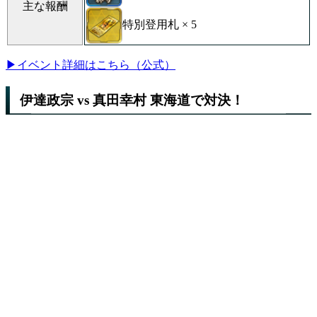
主な報酬
特別登用札 × 5
▶イベント詳細はこちら（公式）
伊達政宗 vs 真田幸村 東海道で対決！