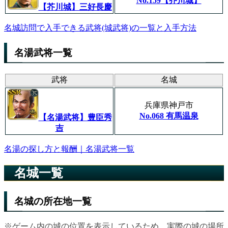
No.159
【芥川城】
【芥川城】三好長慶
名城訪問で入手できる武将(城武将)の一覧と入手方法
名湯武将一覧
武将
名城
兵庫県神戸市
No.068 有馬温泉
【名湯武将】豊臣秀
吉
名湯の探し方と報酬｜名湯武将一覧
名城一覧
名城の所在地一覧
※ゲーム内の城の位置を表示しているため、実際の城の場所