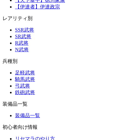
【天下泰平】徳川家康
【伊達者】伊達政宗
レアリティ別
SSR武将
SR武将
R武将
N武将
兵種別
足軽武将
騎馬武将
弓武将
鉄砲武将
装備品一覧
装備品一覧
初心者向け情報
リセマラのやり方