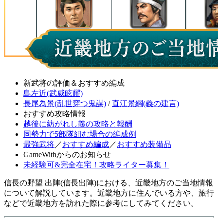
新武将の評価＆おすすめ編成
島左近(武威眩耀)
長尾為景(乱世穿つ鬼謀)
/
直江景綱(義の建言)
おすすめ攻略情報
越後に紡がれし義の攻略と報酬
同勢力で5部隊組む場合の編成例
最強武将
／
おすすめ編成
／
おすすめ装備品
GameWithからのお知らせ
未経験可&完全在宅！攻略ライター募集！
信長の野望 出陣(信長出陣)における、近畿地方のご当地情報
について解説しています。近畿地方に住んでいる方や、旅行
などで近畿地方を訪れた際に参考にしてみてください。