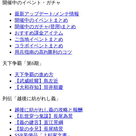
開催中のイベント・ガチャ
最新アップデート/メンテ情報
開催中のイベントまとめ
開催中のガチャ(登用)まとめ
おすすめ課金アイテム
ご当地イベントまとめ
コラボイベントまとめ
用兵指南の高Pt勝利のコツ
天下争覇「第6期」
天下争覇の進め方
【武威眩耀】島左近
【大和存知】筒井順慶
列伝「越後に紡がれし義」
越後に紡がれし義の攻略と報酬
【乱世穿つ鬼謀】長尾為景
【義の建言】直江景綱
【龍の令兄】長尾晴景
SSR装備品「上杉家文書」