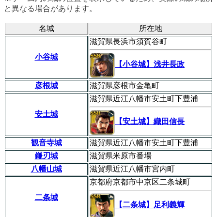
と異なる場合があります。
名城
所在地
滋賀県長浜市須賀谷町
小谷城
【小谷城】浅井長政
彦根城
滋賀県彦根市金亀町
滋賀県近江八幡市安土町下豊浦
安土城
【安土城】織田信長
観音寺城
滋賀県近江八幡市安土町下豊浦
鎌刃城
滋賀県米原市番場
八幡山城
滋賀県近江八幡市宮内町
京都府京都市中京区二条城町
二条城
【二条城】足利義輝