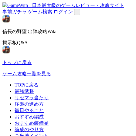
事前ガチャ
ゲーム検索
ログイン
信長の野望 出陣攻略Wiki
掲示板Q&A
トップに戻る
ゲーム攻略一覧を見る
TOPに戻る
最強武将
リセマラ当たり
序盤の進め方
毎日やること
おすすめ編成
おすすめ装備品
編成のやり方
ご当地イベント