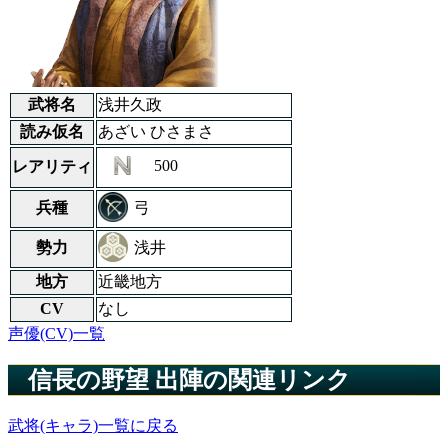
武将名
浅井久政
読み仮名
あざい ひさまさ
500
レアリティ
弓
兵種
浅井
勢力
地方
近畿地方
CV
なし
声優(CV)一覧
信長の野望 出陣の関連リンク
武将(キャラ)一覧に戻る