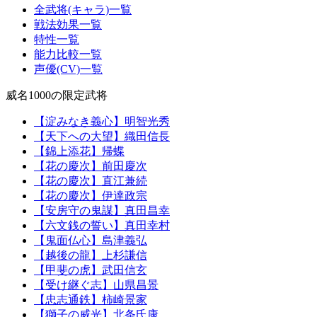
全武将(キャラ)一覧
戦法効果一覧
特性一覧
能力比較一覧
声優(CV)一覧
威名1000の限定武将
【淀みなき義心】明智光秀
【天下への大望】織田信長
【錦上添花】帰蝶
【花の慶次】前田慶次
【花の慶次】直江兼続
【花の慶次】伊達政宗
【安房守の鬼謀】真田昌幸
【六文銭の誓い】真田幸村
【鬼面仏心】島津義弘
【越後の龍】上杉謙信
【甲斐の虎】武田信玄
【受け継ぐ志】山県昌景
【忠志通鉄】柿崎景家
【獅子の威光】北条氏康