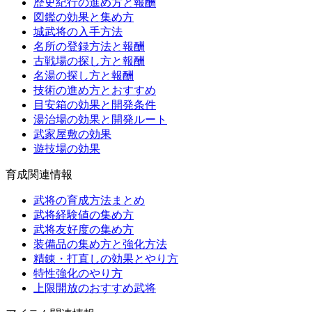
歴史紀行の進め方と報酬
図鑑の効果と集め方
城武将の入手方法
名所の登録方法と報酬
古戦場の探し方と報酬
名湯の探し方と報酬
技術の進め方とおすすめ
目安箱の効果と開発条件
湯治場の効果と開発ルート
武家屋敷の効果
遊技場の効果
育成関連情報
武将の育成方法まとめ
武将経験値の集め方
武将友好度の集め方
装備品の集め方と強化方法
精錬・打直しの効果とやり方
特性強化のやり方
上限開放のおすすめ武将