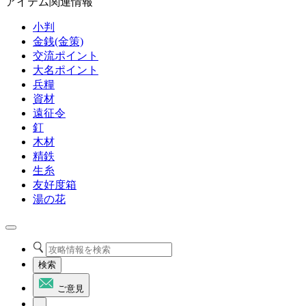
アイテム関連情報
小判
金銭(金策)
交流ポイント
大名ポイント
兵糧
資材
遠征令
釘
木材
精鉄
生糸
友好度箱
湯の花
検索
ご意見