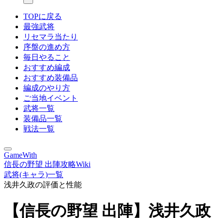
TOPに戻る
最強武将
リセマラ当たり
序盤の進め方
毎日やること
おすすめ編成
おすすめ装備品
編成のやり方
ご当地イベント
武将一覧
装備品一覧
戦法一覧
GameWith
信長の野望 出陣攻略Wiki
武将(キャラ)一覧
浅井久政の評価と性能
【信長の野望 出陣】浅井久政