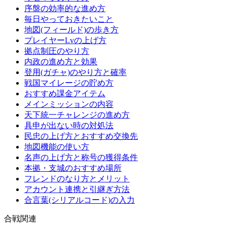
序盤の効率的な進め方
毎日やっておきたいこと
地図(フィールド)の歩き方
プレイヤーLvの上げ方
拠点制圧のやり方
内政の進め方と効果
登用(ガチャ)のやり方と確率
戦国マイレージの貯め方
おすすめ課金アイテム
メインミッションの内容
天下統一チャレンジの進め方
具申が出ない時の対処法
民忠の上げ方とおすすめ交換先
地図機能の使い方
名声の上げ方と称号の獲得条件
本拠・支城のおすすめ場所
フレンドのなり方とメリット
アカウント連携と引継ぎ方法
合言葉(シリアルコード)の入力
合戦関連