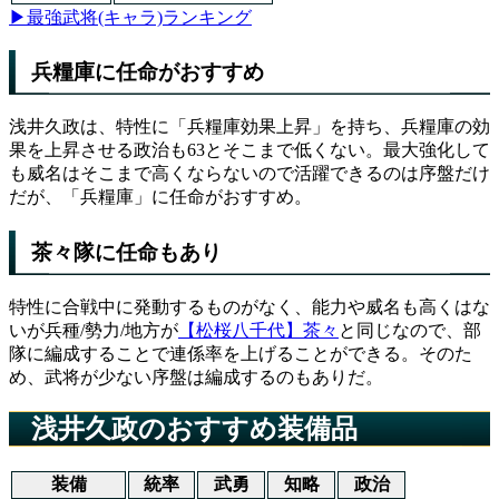
▶最強武将(キャラ)ランキング
兵糧庫に任命がおすすめ
浅井久政は、特性に「兵糧庫効果上昇」を持ち、兵糧庫の効
果を上昇させる政治も63とそこまで低くない。最大強化して
も威名はそこまで高くならないので活躍できるのは序盤だけ
だが、「兵糧庫」に任命がおすすめ。
茶々隊に任命もあり
特性に合戦中に発動するものがなく、能力や威名も高くはな
いが兵種/勢力/地方が
【松桜八千代】茶々
と同じなので、部
隊に編成することで連係率を上げることができる。そのた
め、武将が少ない序盤は編成するのもありだ。
浅井久政のおすすめ装備品
装備
統率
武勇
知略
政治