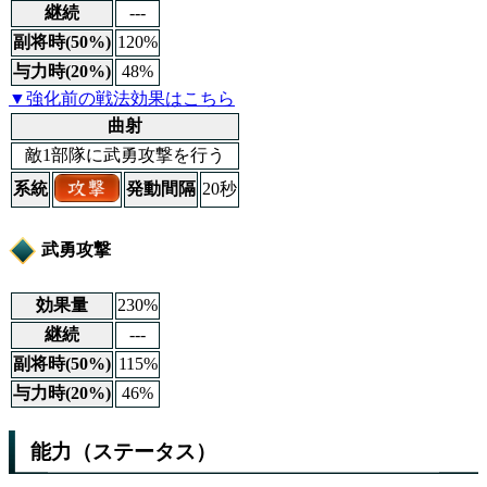
継続
---
副将時(50%)
120%
与力時(20%)
48%
▼強化前の戦法効果はこちら
曲射
敵1部隊に武勇攻撃を行う
系統
発動間隔
20秒
武勇攻撃
効果量
230%
継続
---
副将時(50%)
115%
与力時(20%)
46%
能力（ステータス）