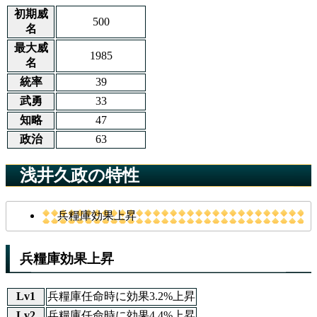
初期威
500
名
最大威
1985
名
統率
39
武勇
33
知略
47
政治
63
浅井久政の特性
兵糧庫効果上昇
兵糧庫効果上昇
Lv1
兵糧庫任命時に効果3.2%上昇
Lv2
兵糧庫任命時に効果4.4%上昇