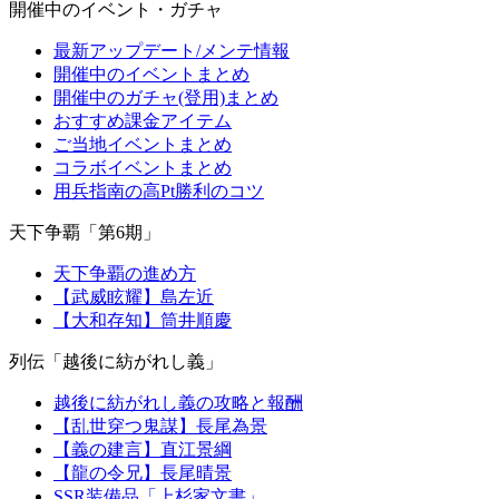
開催中のイベント・ガチャ
最新アップデート/メンテ情報
開催中のイベントまとめ
開催中のガチャ(登用)まとめ
おすすめ課金アイテム
ご当地イベントまとめ
コラボイベントまとめ
用兵指南の高Pt勝利のコツ
天下争覇「第6期」
天下争覇の進め方
【武威眩耀】島左近
【大和存知】筒井順慶
列伝「越後に紡がれし義」
越後に紡がれし義の攻略と報酬
【乱世穿つ鬼謀】長尾為景
【義の建言】直江景綱
【龍の令兄】長尾晴景
SSR装備品「上杉家文書」