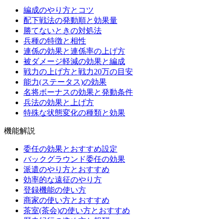
編成のやり方とコツ
配下戦法の発動順と効果量
勝てないときの対処法
兵種の特徴と相性
連係の効果と連係率の上げ方
被ダメージ軽減の効果と編成
戦力の上げ方と戦力20万の目安
能力(ステータス)の効果
名将ボーナスの効果と発動条件
兵法の効果と上げ方
特殊な状態変化の種類と効果
機能解説
委任の効果とおすすめ設定
バックグラウンド委任の効果
派遣のやり方とおすすめ
効率的な遠征のやり方
登録機能の使い方
商家の使い方とおすすめ
茶室(茶会)の使い方とおすすめ