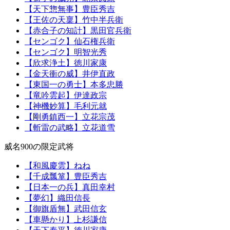
【天下惣無事】豊臣秀吉
【王佐の天稟】竹中半兵衛
【赤合子の知計】黒田官兵衛
【センゴク】仙石権兵衛
【センゴク】明智光秀
【欣求浄土】徳川家康
【金天衝の威】井伊直政
【東国一の勇士】本多忠勝
【竜吟雲起】伊達政宗
【神機妙算】毛利元就
【剛勇鎮西一】立花宗茂
【斬雷の武略】立花道雪
威名900の限定武将
【和風慶雲】ねね
【千成瓢箪】豊臣秀吉
【日本一の兵】真田幸村
【夢幻】織田信長
【御旗盾無】武田信玄
【車懸かり】上杉謙信