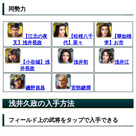
同勢力
【江北の夜
【松桜八千
【華如桃
叉】浅井長政
代】茶々
李】お市
【小谷城】浅
浅井初
浅井江
井長政
磯野員昌
宮部継潤
浅井久政の入手方法
フィールド上の武将をタップで入手できる