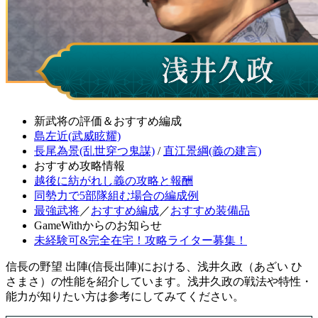
新武将の評価＆おすすめ編成
島左近(武威眩耀)
長尾為景(乱世穿つ鬼謀)
/
直江景綱(義の建言)
おすすめ攻略情報
越後に紡がれし義の攻略と報酬
同勢力で5部隊組む場合の編成例
最強武将
／
おすすめ編成
／
おすすめ装備品
GameWithからのお知らせ
未経験可&完全在宅！攻略ライター募集！
信長の野望 出陣(信長出陣)における、浅井久政（あざい ひ
さまさ）の性能を紹介しています。浅井久政の戦法や特性・
能力が知りたい方は参考にしてみてください。