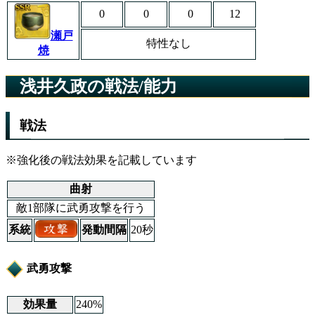
0
0
0
12
瀬戸
特性なし
焼
浅井久政の戦法/能力
戦法
※強化後の戦法効果を記載しています
曲射
敵1部隊に武勇攻撃を行う
系統
発動間隔
20秒
武勇攻撃
効果量
240%