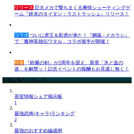
リリース
巨大メカで撃ちまくる爽快シューティングゲ
ーム『終末のタイタン：ラストラッシュ』リリース！
コラボ
ついに虎王＆影虎が来た！『鋼嵐 - メカラシ』
で「魔神英雄伝ワタル」コラボ後半が開催！
特集
『鈴蘭の剣』が2周年を迎え、新章「氷と血の
道」を解禁ッ！記念イベントの報酬もお見逃し無く！
攻略記事ランキング
茶室情報シェア掲示板
1
最強武将(キャラ)ランキング
2
最強のおすすめ編成例