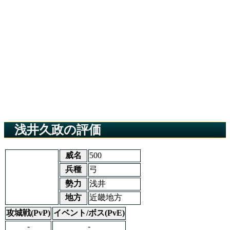
浅井久政の評価
威名
500
兵種
弓
勢力
浅井
地方
近畿地方
攻城戦(PvP)
イベント/ボス(PvE)
-
-