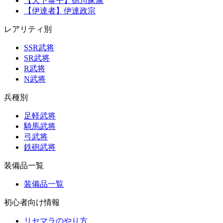
【天下泰平】徳川家康
【伊達者】伊達政宗
レアリティ別
SSR武将
SR武将
R武将
N武将
兵種別
足軽武将
騎馬武将
弓武将
鉄砲武将
装備品一覧
装備品一覧
初心者向け情報
リセマラのやり方