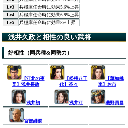
Lv3
兵糧庫任命時に効果5.6%上昇
Lv4
兵糧庫任命時に効果6.8%上昇
Lv5
兵糧庫任命時に効果8%上昇
浅井久政と相性の良い武将
好相性（同兵種&同勢力）
【江北の夜
【松桜八千
【華如桃
叉】浅井長政
代】茶々
李】お市
浅井初
浅井江
磯野員昌
宮部継潤