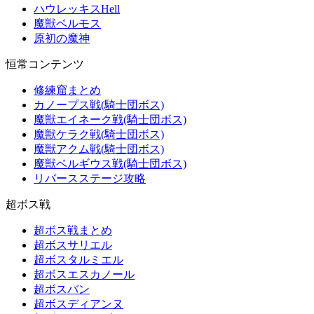
ハウレッキスHell
魔獣ベルモス
原初の魔神
恒常コンテンツ
修練窟まとめ
カノープス戦(騎士団ボス)
魔獣エイネーク戦(騎士団ボス)
魔獣ケラク戦(騎士団ボス)
魔獣アクム戦(騎士団ボス)
魔獣ベルギウス戦(騎士団ボス)
リバースステージ攻略
超ボス戦
超ボス戦まとめ
超ボスサリエル
超ボスタルミエル
超ボスエスカノール
超ボスバン
超ボスディアンヌ