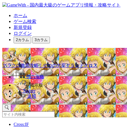
ホーム
ゲーム検索
新規登録
ログイン
2カラム
3カラム
グラクロ徹底攻略｜七つの大罪グランドクロス
他の攻略
掲示板
Twitter
速報
Cross:IF