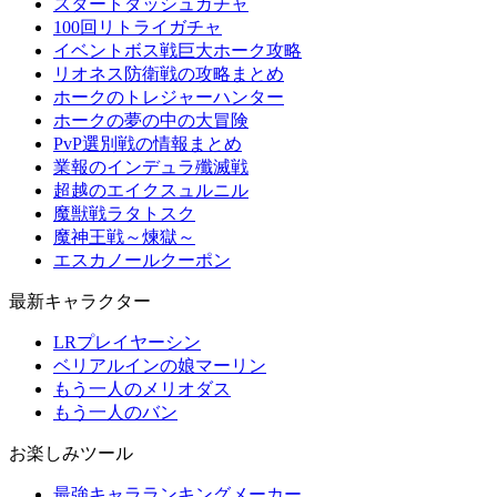
スタートダッシュガチャ
100回リトライガチャ
イベントボス戦巨大ホーク攻略
リオネス防衛戦の攻略まとめ
ホークのトレジャーハンター
ホークの夢の中の大冒険
PvP選別戦の情報まとめ
業報のインデュラ殲滅戦
超越のエイクスュルニル
魔獣戦ラタトスク
魔神王戦～煉獄～
エスカノールクーポン
最新キャラクター
LRプレイヤーシン
ベリアルインの娘マーリン
もう一人のメリオダス
もう一人のバン
お楽しみツール
最強キャラランキングメーカー