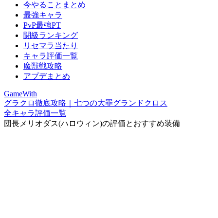
今やることまとめ
最強キャラ
PvP最強PT
闘級ランキング
リセマラ当たり
キャラ評価一覧
魔獣戦攻略
アプデまとめ
GameWith
グラクロ徹底攻略｜七つの大罪グランドクロス
全キャラ評価一覧
団長メリオダス(ハロウィン)の評価とおすすめ装備