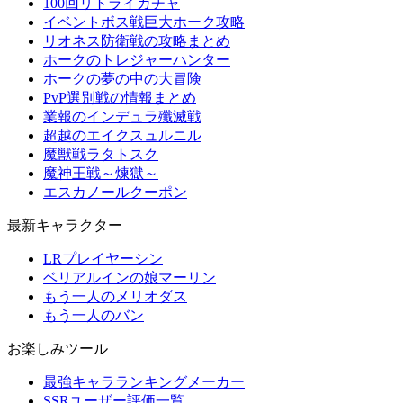
100回リトライガチャ
イベントボス戦巨大ホーク攻略
リオネス防衛戦の攻略まとめ
ホークのトレジャーハンター
ホークの夢の中の大冒険
PvP選別戦の情報まとめ
業報のインデュラ殲滅戦
超越のエイクスュルニル
魔獣戦ラタトスク
魔神王戦～煉獄～
エスカノールクーポン
最新キャラクター
LRプレイヤーシン
ベリアルインの娘マーリン
もう一人のメリオダス
もう一人のバン
お楽しみツール
最強キャラランキングメーカー
SSRユーザー評価一覧