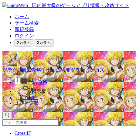
ホーム
ゲーム検索
新規登録
ログイン
2カラム
3カラム
グラクロ徹底攻略｜七つの大罪グランドクロス
他の攻略
掲示板
Twitter
速報
Cross:IF