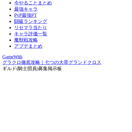
今やることまとめ
最強キャラ
PvP最強PT
闘級ランキング
リセマラ当たり
キャラ評価一覧
魔獣戦攻略
アプデまとめ
GameWith
グラクロ徹底攻略｜七つの大罪グランドクロス
ギルド(騎士団員)募集掲示板