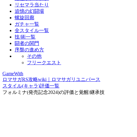
リセマラ当たり
追憶の幻闘場
螺旋回廊
ガチャ一覧
全スタイル一覧
技/術一覧
闘者の関門
序盤の進め方
その他
フリークエスト
GameWith
ロマサガRS攻略wiki｜ロマサガリユニバース
スタイル(キャラ)評価一覧
フォルミナ(発売記念2024)の評価と覚醒/継承技