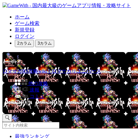
ホーム
ゲーム検索
新規登録
ログイン
2カラム
3カラム
ロマサガRS攻略wiki｜ロマサガリユニバース
他の攻略
速報
コミュ
掲示板
最強ランキング