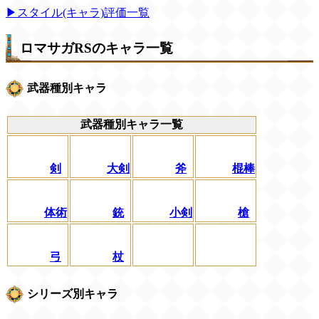
▶スタイル(キャラ)評価一覧
ロマサガRSのキャラ一覧
武器種別キャラ
武器種別キャラ一覧
剣
大剣
斧
棍棒
体術
銃
小剣
槍
弓
杖
シリーズ別キャラ