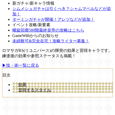
新ガチャ/新キャラ情報
シムメシュガチャは引くべき？シャムマベルなどが追
加！
ターミンガチャが開催！アレツなどが追加！
イベント攻略/新要素
螺旋回廊580階最終皇帝の攻略はこちら
GameWithからのお知らせ
未経験可&完全在宅！攻略ライター募集！
ロマサガRS(リユニバース)の輝突の効果と習得キャラです。
練達後の効果や参照ステータスも掲載！
▶技・術一覧に戻る
目次
効果
習得するスタイル