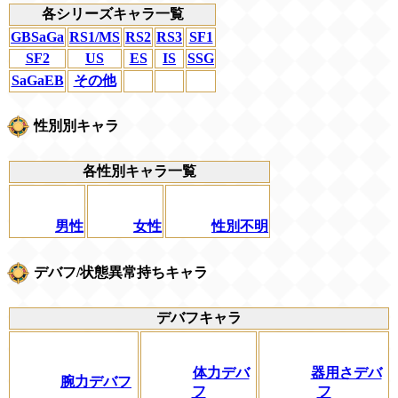
各シリーズキャラ一覧
GBSaGa
RS1/MS
RS2
RS3
SF1
SF2
US
ES
IS
SSG
SaGaEB
その他
性別別キャラ
各性別キャラ一覧
男性
女性
性別不明
デバフ/状態異常持ちキャラ
デバフキャラ
体力デバ
器用さデバ
腕力デバフ
フ
フ