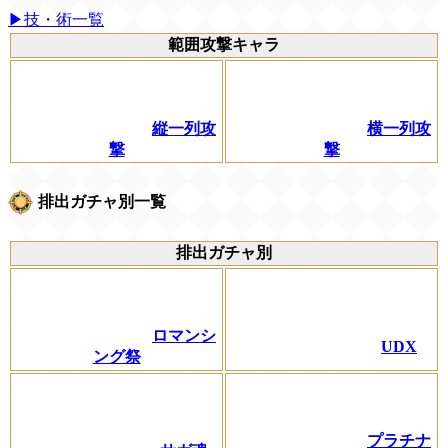
▶技・術一覧
範囲攻撃キャラ
縦一列攻
横一列攻
撃
撃
排出ガチャ別一覧
排出ガチャ別
ロマンシ
UDX
ング祭
プラチナ