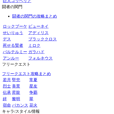
巨大コッペリア
闘者の関門
闘者の関門の攻略まとめ
ロックブーケ
ビューネイ
せいりゅう
アディリス
デス
ブラッククロス
死せる賢者
ミロク
バルテルミー
ガラハド
アンルー
フォルネウス
フリークエスト
フリークエスト攻略まとめ
若月
堅兜
常夏
烈士
美景
星友
伝承
昇龍
争覇
絆
黎明
翠
宿命
バカンス
花火
キャラ/スタイル情報