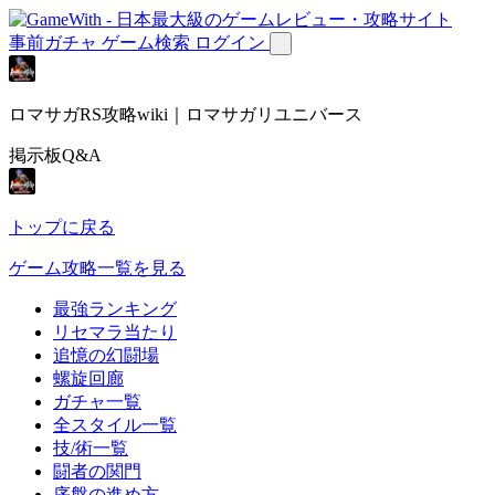
事前ガチャ
ゲーム検索
ログイン
ロマサガRS攻略wiki｜ロマサガリユニバース
掲示板Q&A
トップに戻る
ゲーム攻略一覧を見る
最強ランキング
リセマラ当たり
追憶の幻闘場
螺旋回廊
ガチャ一覧
全スタイル一覧
技/術一覧
闘者の関門
序盤の進め方