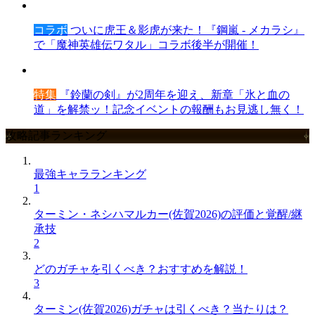
コラボ
ついに虎王＆影虎が来た！『鋼嵐 - メカラシ』
で「魔神英雄伝ワタル」コラボ後半が開催！
特集
『鈴蘭の剣』が2周年を迎え、新章「氷と血の
道」を解禁ッ！記念イベントの報酬もお見逃し無く！
攻略記事ランキング
最強キャラランキング
1
ターミン・ネシハマルカー(佐賀2026)の評価と覚醒/継
承技
2
どのガチャを引くべき？おすすめを解説！
3
ターミン(佐賀2026)ガチャは引くべき？当たりは？