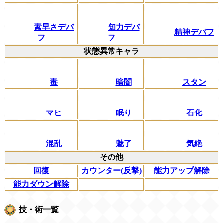
素早さデバ
知力デバ
精神デバフ
フ
フ
状態異常キャラ
毒
暗闇
スタン
マヒ
眠り
石化
混乱
魅了
気絶
その他
回復
カウンター(反撃)
能力アップ解除
能力ダウン解除
技・術一覧