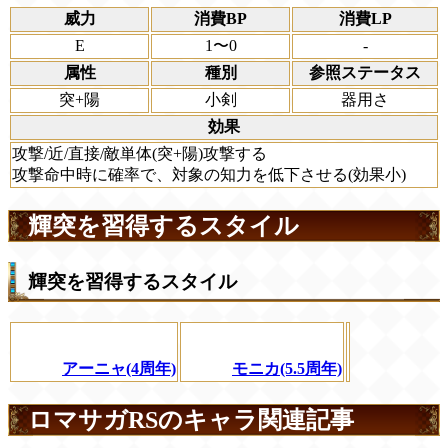
威力
消費BP
消費LP
E
1〜0
-
属性
種別
参照ステータス
突+陽
小剣
器用さ
効果
攻撃/近/直接/敵単体(突+陽)攻撃する
攻撃命中時に確率で、対象の知力を低下させる(効果小)
輝突を習得するスタイル
輝突を習得するスタイル
アーニャ(4周年)
モニカ(5.5周年)
ロマサガRSのキャラ関連記事