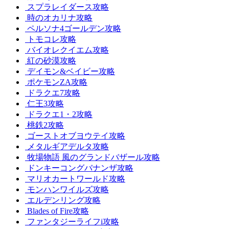
スプラレイダース攻略
時のオカリナ攻略
ペルソナ4ゴールデン攻略
トモコレ攻略
バイオレクイエム攻略
紅の砂漠攻略
デイモン&ベイビー攻略
ポケモンZA攻略
ドラクエ7攻略
仁王3攻略
ドラクエ1・2攻略
桃鉄2攻略
ゴーストオブヨウテイ攻略
メタルギアデルタ攻略
牧場物語 風のグランドバザール攻略
ドンキーコングバナンザ攻略
マリオカートワールド攻略
モンハンワイルズ攻略
エルデンリング攻略
Blades of Fire攻略
ファンタジーライフi攻略