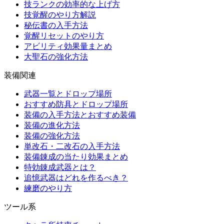
技ランクの効率的な上げ方
技覚醒のやり方解説
秘伝書の入手方法
覚醒リセットのやり方
アビリティ効果量まとめ
大聖石の強化方法
装備関連
武器一覧とドロップ場所
おすすめ防具とドロップ場所
装備の入手方法とおすすめ装備
装備の進化方法
装備の強化方法
単改石・二改石の入手方法
装備錬成の当たり効果まとめ
特効錬成武器とは？
追憶武器はどれを作るべき？
練磨のやり方
ツール系