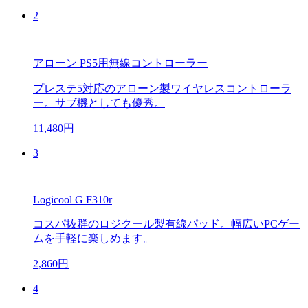
2
アローン PS5用無線コントローラー
プレステ5対応のアローン製ワイヤレスコントローラ
ー。サブ機としても優秀。
11,480円
3
Logicool G F310r
コスパ抜群のロジクール製有線パッド。幅広いPCゲー
ムを手軽に楽しめます。
2,860円
4