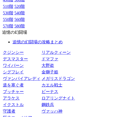
510階
520階
530階
540階
550階
560階
570階
580階
追憶の幻闘場
追憶の幻闘場の攻略まとめ
クジンシー
リアルクィーン
デスマスター
ドマファ
ワイバーン
大野盗
シグフレイ
金獅子姫
ヴァンパイアレディ
メガリスドラゴン
道を塞ぐ者
カエル戦士
ブッチャー
ビーナス
アラケス
ロアリングナイト
イクストル
鋼鉄兵
守護者
ヴァッハ神