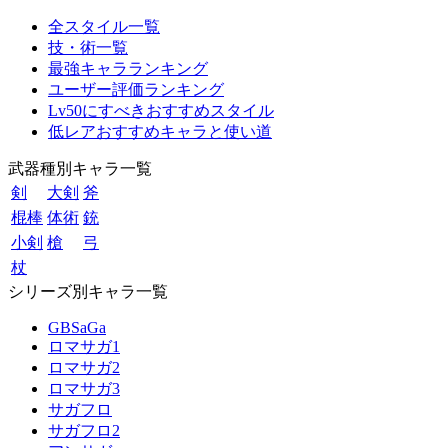
全スタイル一覧
技・術一覧
最強キャラランキング
ユーザー評価ランキング
Lv50にすべきおすすめスタイル
低レアおすすめキャラと使い道
武器種別キャラ一覧
剣
大剣
斧
棍棒
体術
銃
小剣
槍
弓
杖
シリーズ別キャラ一覧
GBSaGa
ロマサガ1
ロマサガ2
ロマサガ3
サガフロ
サガフロ2