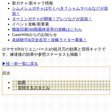
新ガチャ/新キャラ情報
シムメシュガチャは引くべき？シャムマベルなどが追
加！
ターミンガチャが開催！アレツなどが追加！
イベント攻略/新要素
螺旋回廊580階最終皇帝の攻略はこちら
GameWithからのお知らせ
未経験可&完全在宅！攻略ライター募集！
ロマサガRS(リユニバース)の暁月刃の効果と習得キャラで
す。練達後の効果や参照ステータスも掲載！
▶技・術一覧に戻る
目次
効果
習得するスタイル