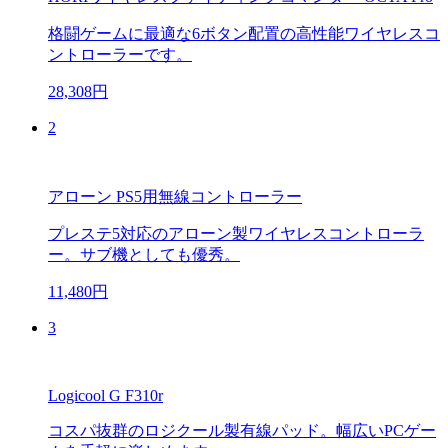
格闘ゲームに最適な6ボタン配置の高性能ワイヤレスコ
ントローラーです。
28,308円
2
アローン PS5用無線コントローラー
プレステ5対応のアローン製ワイヤレスコントローラ
ー。サブ機としても優秀。
11,480円
3
Logicool G F310r
コスパ抜群のロジクール製有線パッド。幅広いPCゲー