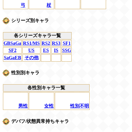
弓
杖
シリーズ別キャラ
各シリーズキャラ一覧
GBSaGa
RS1/MS
RS2
RS3
SF1
SF2
US
ES
IS
SSG
SaGaEB
その他
性別別キャラ
各性別キャラ一覧
男性
女性
性別不明
デバフ/状態異常持ちキャラ