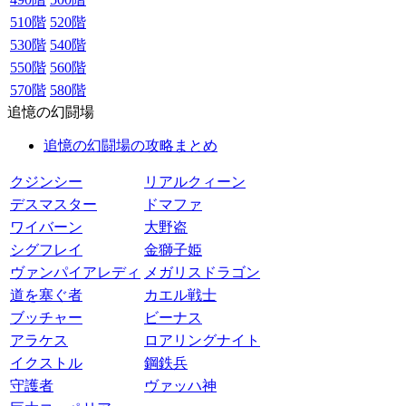
510階
520階
530階
540階
550階
560階
570階
580階
追憶の幻闘場
追憶の幻闘場の攻略まとめ
クジンシー
リアルクィーン
デスマスター
ドマファ
ワイバーン
大野盗
シグフレイ
金獅子姫
ヴァンパイアレディ
メガリスドラゴン
道を塞ぐ者
カエル戦士
ブッチャー
ビーナス
アラケス
ロアリングナイト
イクストル
鋼鉄兵
守護者
ヴァッハ神