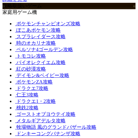
攻略取扱いゲーム
家庭用ゲーム機
ポケモンチャンピオンズ攻略
ぽこあポケモン攻略
スプラレイダース攻略
時のオカリナ攻略
ペルソナ4ゴールデン攻略
トモコレ攻略
バイオレクイエム攻略
紅の砂漠攻略
デイモン&ベイビー攻略
ポケモンZA攻略
ドラクエ7攻略
仁王3攻略
ドラクエ1・2攻略
桃鉄2攻略
ゴーストオブヨウテイ攻略
メタルギアデルタ攻略
牧場物語 風のグランドバザール攻略
ドンキーコングバナンザ攻略