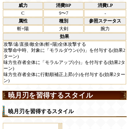
威力
消費BP
消費LP
C
9〜7
-
属性
種別
参照ステータス
斬+陽
大剣
腕力
効果
攻撃/遠/直接/敵全体(斬+陽)全体攻撃する
攻撃命中時、対象に「モラルダウン(小)」を付与する(効果2
ターン)
味方生存者全体に「モラルアップ(小)」を付与する(効果2タ
ーン)
味方生存者全体に行動順補正上昇(小)を付与する(効果2ター
ン)
暁月刃を習得するスタイル
暁月刃を習得するスタイル