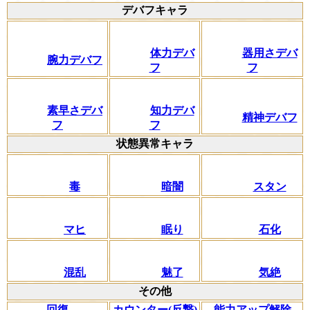
デバフキャラ
体力デバ
器用さデバ
腕力デバフ
フ
フ
素早さデバ
知力デバ
精神デバフ
フ
フ
状態異常キャラ
毒
暗闇
スタン
マヒ
眠り
石化
混乱
魅了
気絶
その他
回復
カウンター(反撃)
能力アップ解除