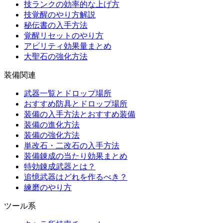
技ランクの効率的な上げ方
技覚醒のやり方解説
秘伝書の入手方法
覚醒リセットのやり方
アビリティ効果量まとめ
大聖石の強化方法
装備関連
武器一覧とドロップ場所
おすすめ防具とドロップ場所
装備の入手方法とおすすめ装備
装備の進化方法
装備の強化方法
単改石・二改石の入手方法
装備錬成の当たり効果まとめ
特効錬成武器とは？
追憶武器はどれを作るべき？
練磨のやり方
ツール系