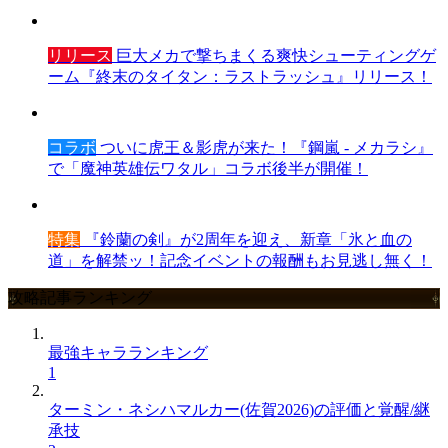
リリース
巨大メカで撃ちまくる爽快シューティングゲ
ーム『終末のタイタン：ラストラッシュ』リリース！
コラボ
ついに虎王＆影虎が来た！『鋼嵐 - メカラシ』
で「魔神英雄伝ワタル」コラボ後半が開催！
特集
『鈴蘭の剣』が2周年を迎え、新章「氷と血の
道」を解禁ッ！記念イベントの報酬もお見逃し無く！
攻略記事ランキング
最強キャラランキング
1
ターミン・ネシハマルカー(佐賀2026)の評価と覚醒/継
承技