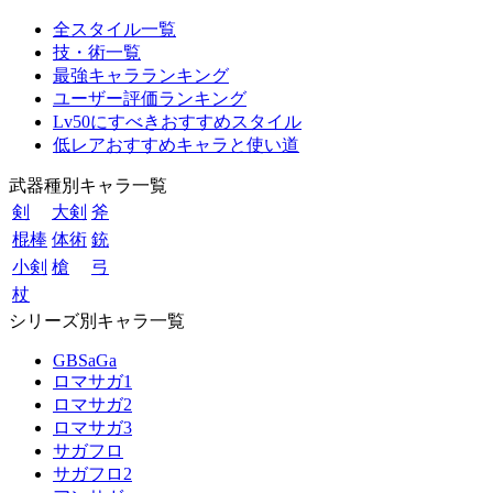
全スタイル一覧
技・術一覧
最強キャラランキング
ユーザー評価ランキング
Lv50にすべきおすすめスタイル
低レアおすすめキャラと使い道
武器種別キャラ一覧
剣
大剣
斧
棍棒
体術
銃
小剣
槍
弓
杖
シリーズ別キャラ一覧
GBSaGa
ロマサガ1
ロマサガ2
ロマサガ3
サガフロ
サガフロ2