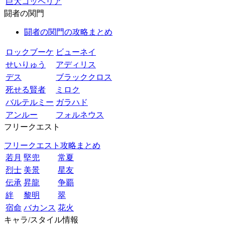
巨大コッペリア
闘者の関門
闘者の関門の攻略まとめ
ロックブーケ
ビューネイ
せいりゅう
アディリス
デス
ブラッククロス
死せる賢者
ミロク
バルテルミー
ガラハド
アンルー
フォルネウス
フリークエスト
フリークエスト攻略まとめ
若月
堅兜
常夏
烈士
美景
星友
伝承
昇龍
争覇
絆
黎明
翠
宿命
バカンス
花火
キャラ/スタイル情報