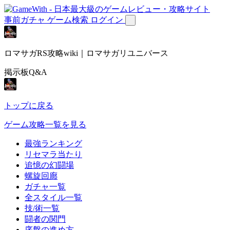
事前ガチャ
ゲーム検索
ログイン
ロマサガRS攻略wiki｜ロマサガリユニバース
掲示板Q&A
トップに戻る
ゲーム攻略一覧を見る
最強ランキング
リセマラ当たり
追憶の幻闘場
螺旋回廊
ガチャ一覧
全スタイル一覧
技/術一覧
闘者の関門
序盤の進め方