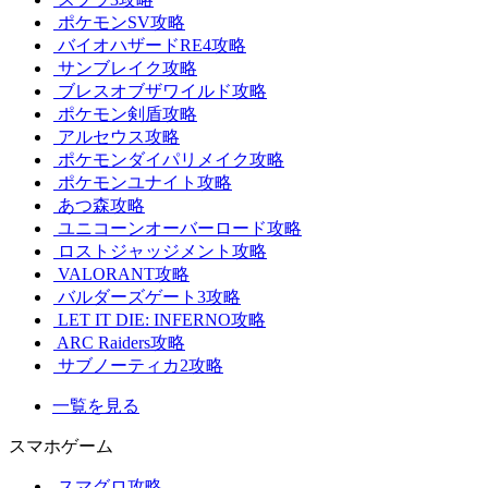
ポケモンSV攻略
バイオハザードRE4攻略
サンブレイク攻略
ブレスオブザワイルド攻略
ポケモン剣盾攻略
アルセウス攻略
ポケモンダイパリメイク攻略
ポケモンユナイト攻略
あつ森攻略
ユニコーンオーバーロード攻略
ロストジャッジメント攻略
VALORANT攻略
バルダーズゲート3攻略
LET IT DIE: INFERNO攻略
ARC Raiders攻略
サブノーティカ2攻略
一覧を見る
スマホゲーム
スマグロ攻略