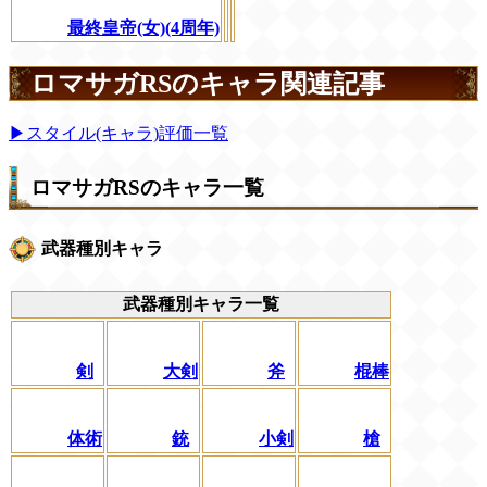
最終皇帝(女)(4周年)
ロマサガRSのキャラ関連記事
▶スタイル(キャラ)評価一覧
ロマサガRSのキャラ一覧
武器種別キャラ
武器種別キャラ一覧
剣
大剣
斧
棍棒
体術
銃
小剣
槍