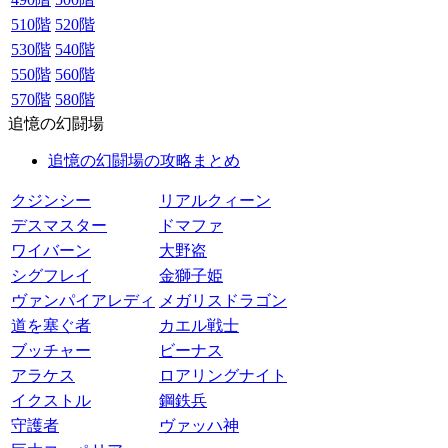
510階
520階
530階
540階
550階
560階
570階
580階
追憶の幻闘場
追憶の幻闘場の攻略まとめ
クジンシー
リアルクィーン
デスマスター
ドマファ
ワイバーン
大野盗
シグフレイ
金獅子姫
ヴァンパイアレディ
メガリスドラゴン
道を塞ぐ者
カエル戦士
ブッチャー
ビーナス
アラケス
ロアリングナイト
イクストル
鋼鉄兵
守護者
ヴァッハ神