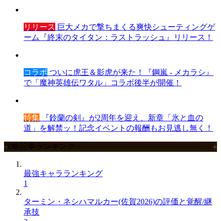
リリース
巨大メカで撃ちまくる爽快シューティングゲ
ーム『終末のタイタン：ラストラッシュ』リリース！
コラボ
ついに虎王＆影虎が来た！『鋼嵐 - メカラシ』
で「魔神英雄伝ワタル」コラボ後半が開催！
特集
『鈴蘭の剣』が2周年を迎え、新章「氷と血の
道」を解禁ッ！記念イベントの報酬もお見逃し無く！
攻略記事ランキング
最強キャラランキング
1
ターミン・ネシハマルカー(佐賀2026)の評価と覚醒/継
承技