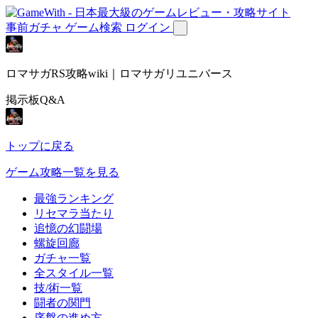
事前ガチャ
ゲーム検索
ログイン
ロマサガRS攻略wiki｜ロマサガリユニバース
掲示板Q&A
トップに戻る
ゲーム攻略一覧を見る
最強ランキング
リセマラ当たり
追憶の幻闘場
螺旋回廊
ガチャ一覧
全スタイル一覧
技/術一覧
闘者の関門
序盤の進め方