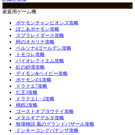
攻略取扱いゲーム
家庭用ゲーム機
ポケモンチャンピオンズ攻略
ぽこあポケモン攻略
スプラレイダース攻略
時のオカリナ攻略
ペルソナ4ゴールデン攻略
トモコレ攻略
バイオレクイエム攻略
紅の砂漠攻略
デイモン&ベイビー攻略
ポケモンZA攻略
ドラクエ7攻略
仁王3攻略
ドラクエ1・2攻略
桃鉄2攻略
ゴーストオブヨウテイ攻略
メタルギアデルタ攻略
牧場物語 風のグランドバザール攻略
ドンキーコングバナンザ攻略