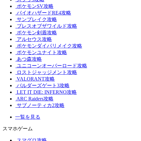
ポケモンSV攻略
バイオハザードRE4攻略
サンブレイク攻略
ブレスオブザワイルド攻略
ポケモン剣盾攻略
アルセウス攻略
ポケモンダイパリメイク攻略
ポケモンユナイト攻略
あつ森攻略
ユニコーンオーバーロード攻略
ロストジャッジメント攻略
VALORANT攻略
バルダーズゲート3攻略
LET IT DIE: INFERNO攻略
ARC Raiders攻略
サブノーティカ2攻略
一覧を見る
スマホゲーム
スマグロ攻略