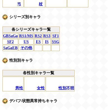
弓
杖
シリーズ別キャラ
各シリーズキャラ一覧
GBSaGa
RS1/MS
RS2
RS3
SF1
SF2
US
ES
IS
SSG
SaGaEB
その他
性別別キャラ
各性別キャラ一覧
男性
女性
性別不明
デバフ/状態異常持ちキャラ