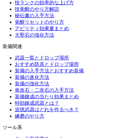
技ランクの効率的な上げ方
技覚醒のやり方解説
秘伝書の入手方法
覚醒リセットのやり方
アビリティ効果量まとめ
大聖石の強化方法
装備関連
武器一覧とドロップ場所
おすすめ防具とドロップ場所
装備の入手方法とおすすめ装備
装備の進化方法
装備の強化方法
単改石・二改石の入手方法
装備錬成の当たり効果まとめ
特効錬成武器とは？
追憶武器はどれを作るべき？
練磨のやり方
ツール系