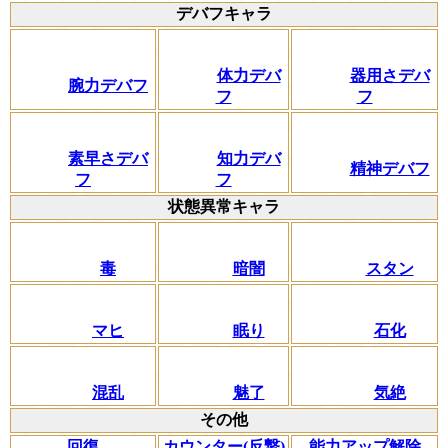
デバフキャラ
体力デバ
器用さデバ
腕力デバフ
フ
フ
素早さデバ
知力デバ
精神デバフ
フ
フ
状態異常キャラ
毒
暗闇
スタン
マヒ
眠り
石化
混乱
魅了
気絶
その他
回復
カウンター(反撃)
能力アップ解除