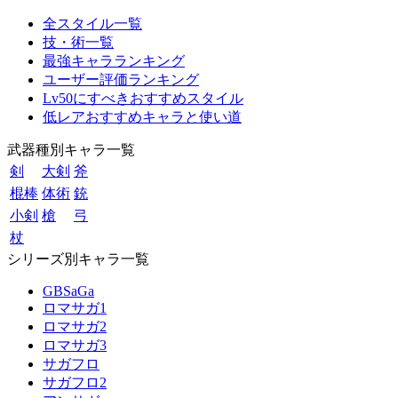
全スタイル一覧
技・術一覧
最強キャラランキング
ユーザー評価ランキング
Lv50にすべきおすすめスタイル
低レアおすすめキャラと使い道
武器種別キャラ一覧
剣
大剣
斧
棍棒
体術
銃
小剣
槍
弓
杖
シリーズ別キャラ一覧
GBSaGa
ロマサガ1
ロマサガ2
ロマサガ3
サガフロ
サガフロ2