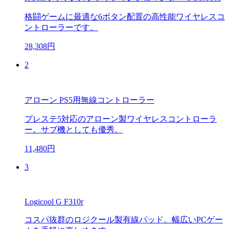
格闘ゲームに最適な6ボタン配置の高性能ワイヤレスコ
ントローラーです。
28,308円
2
アローン PS5用無線コントローラー
プレステ5対応のアローン製ワイヤレスコントローラ
ー。サブ機としても優秀。
11,480円
3
Logicool G F310r
コスパ抜群のロジクール製有線パッド。幅広いPCゲー