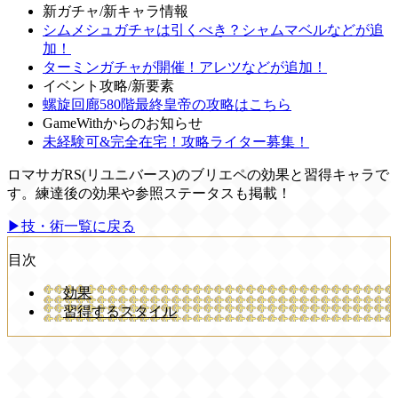
新ガチャ/新キャラ情報
シムメシュガチャは引くべき？シャムマベルなどが追
加！
ターミンガチャが開催！アレツなどが追加！
イベント攻略/新要素
螺旋回廊580階最終皇帝の攻略はこちら
GameWithからのお知らせ
未経験可&完全在宅！攻略ライター募集！
ロマサガRS(リユニバース)のブリエペの効果と習得キャラで
す。練達後の効果や参照ステータスも掲載！
▶技・術一覧に戻る
目次
効果
習得するスタイル