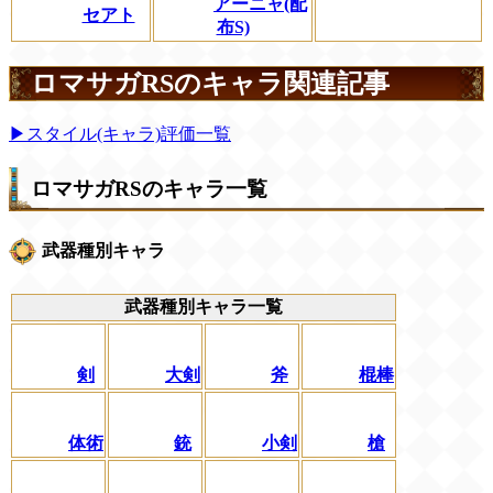
アーニャ(配
セアト
布S)
ロマサガRSのキャラ関連記事
▶スタイル(キャラ)評価一覧
ロマサガRSのキャラ一覧
武器種別キャラ
武器種別キャラ一覧
剣
大剣
斧
棍棒
体術
銃
小剣
槍