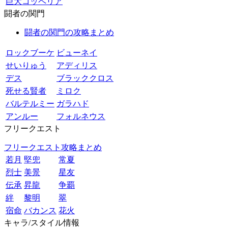
巨大コッペリア
闘者の関門
闘者の関門の攻略まとめ
ロックブーケ
ビューネイ
せいりゅう
アディリス
デス
ブラッククロス
死せる賢者
ミロク
バルテルミー
ガラハド
アンルー
フォルネウス
フリークエスト
フリークエスト攻略まとめ
若月
堅兜
常夏
烈士
美景
星友
伝承
昇龍
争覇
絆
黎明
翠
宿命
バカンス
花火
キャラ/スタイル情報