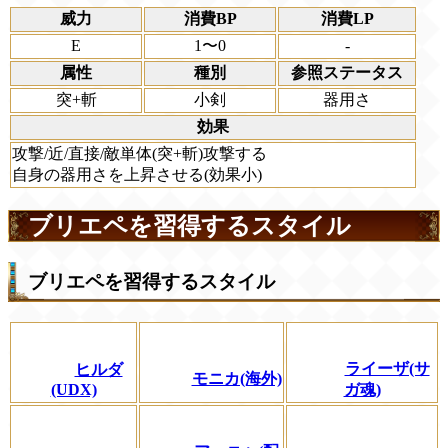
威力
消費BP
消費LP
E
1〜0
-
属性
種別
参照ステータス
突+斬
小剣
器用さ
効果
攻撃/近/直接/敵単体(突+斬)攻撃する
自身の器用さを上昇させる(効果小)
ブリエペを習得するスタイル
ブリエペを習得するスタイル
ライーザ(サ
ヒルダ
モニカ(海外)
(UDX)
ガ魂)