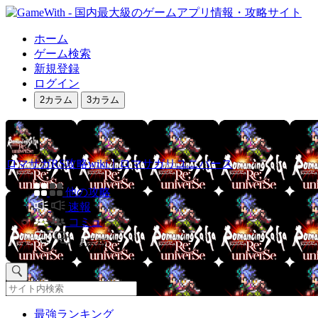
ホーム
ゲーム検索
新規登録
ログイン
2カラム
3カラム
ロマサガRS攻略wiki｜ロマサガリユニバース
他の攻略
速報
コミュ
掲示板
最強ランキング