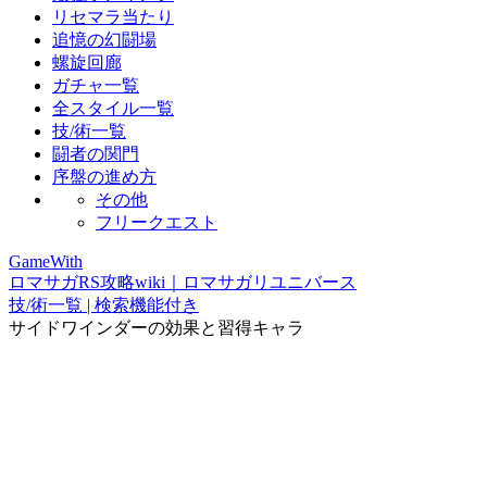
リセマラ当たり
追憶の幻闘場
螺旋回廊
ガチャ一覧
全スタイル一覧
技/術一覧
闘者の関門
序盤の進め方
その他
フリークエスト
GameWith
ロマサガRS攻略wiki｜ロマサガリユニバース
技/術一覧 | 検索機能付き
サイドワインダーの効果と習得キャラ