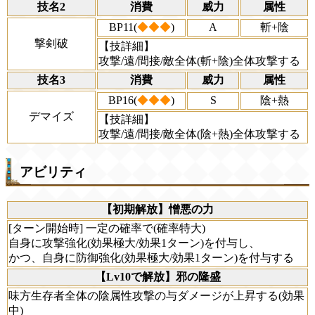
技名2
消費
威力
属性
BP11(
◆◆◆
)
A
斬+陰
撃剣破
【技詳細】
攻撃/遠/間接/敵全体(斬+陰)全体攻撃する
技名3
消費
威力
属性
BP16(
◆◆◆
)
S
陰+熱
デマイズ
【技詳細】
攻撃/遠/間接/敵全体(陰+熱)全体攻撃する
アビリティ
【初期解放】憎悪の力
[ターン開始時] 一定の確率で(確率特大)
自身に攻撃強化(効果極大/効果1ターン)を付与し、
かつ、自身に防御強化(効果極大/効果1ターン)を付与する
【Lv10で解放】邪の隆盛
味方生存者全体の陰属性攻撃の与ダメージが上昇する(効果
中)