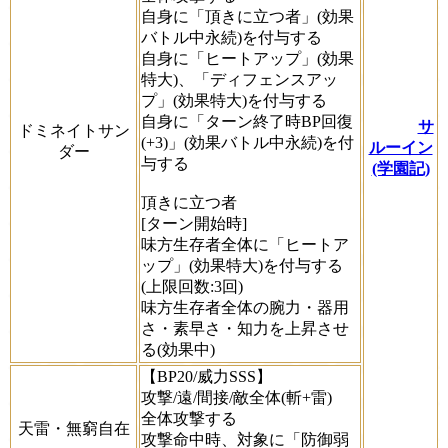
自身に「頂きに立つ者」(効果
バトル中永続)を付与する
自身に「ヒートアップ」(効果
特大)、「ディフェンスアッ
プ」(効果特大)を付与する
自身に「ターン終了時BP回復
サ
ドミネイトサン
(+3)」(効果バトル中永続)を付
ルーイン
ダー
与する
(学園記)
頂きに立つ者
[ターン開始時]
味方生存者全体に「ヒートア
ップ」(効果特大)を付与する
(上限回数:3回)
味方生存者全体の腕力・器用
さ・素早さ・知力を上昇させ
る(効果中)
【BP20/威力SSS】
攻撃/遠/間接/敵全体(斬+雷)
全体攻撃する
天雷・無窮自在
攻撃命中時、対象に「防御弱