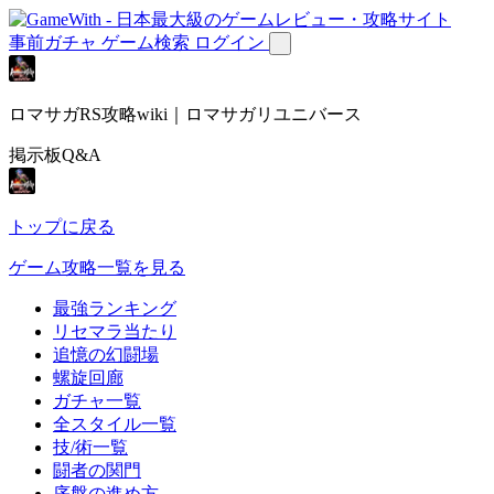
事前ガチャ
ゲーム検索
ログイン
ロマサガRS攻略wiki｜ロマサガリユニバース
掲示板Q&A
トップに戻る
ゲーム攻略一覧を見る
最強ランキング
リセマラ当たり
追憶の幻闘場
螺旋回廊
ガチャ一覧
全スタイル一覧
技/術一覧
闘者の関門
序盤の進め方