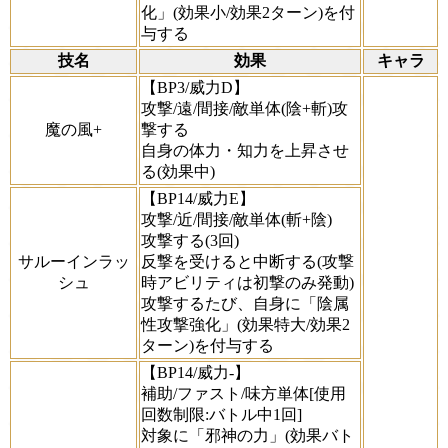
化」(効果小/効果2ターン)を付
与する
技名
効果
キャラ
【BP3/威力D】
攻撃/遠/間接/敵単体(陰+斬)攻
魔の風+
撃する
自身の体力・知力を上昇させ
る(効果中)
【BP14/威力E】
攻撃/近/間接/敵単体(斬+陰)
攻撃する(3回)
サルーインラッ
反撃を受けると中断する(攻撃
シュ
時アビリティは初撃のみ発動)
攻撃するたび、自身に「陰属
性攻撃強化」(効果特大/効果2
ターン)を付与する
【BP14/威力-】
補助/ファスト/味方単体[使用
回数制限:バトル中1回]
対象に「邪神の力」(効果バト