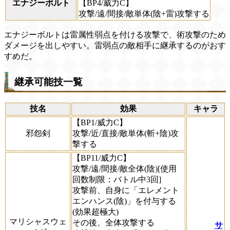
エナジーボルト
【BP4/威力C】
攻撃/遠/間接/敵単体(陰+雷)攻撃する
エナジーボルトは雷属性弱点を付ける攻撃で、術攻撃のため
ダメージを出しやすい。雷弱点の敵相手に継承するのがおす
すめだ。
継承可能技一覧
技名
効果
キャラ
【BP1/威力C】
邪怨剣
攻撃/近/直接/敵単体(斬+陰)攻
撃する
【BP11/威力C】
攻撃/遠/間接/敵全体(陰)[使用
回数制限：バトル中3回]
攻撃前、自身に「エレメント
エンハンス(陰)」を付与する
(効果超極大)
マリシャスウェ
その後、全体攻撃する
サ