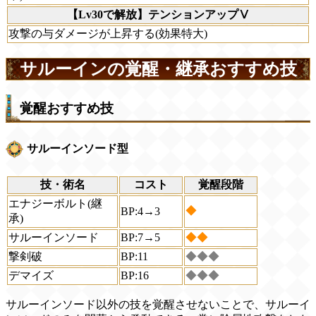
【Lv30で解放】テンションアップⅤ
攻撃の与ダメージが上昇する(効果特大)
サルーインの覚醒・継承おすすめ技
覚醒おすすめ技
サルーインソード型
技・術名
コスト
覚醒段階
エナジーボルト(継
◆
BP:4→3
承)
サルーインソード
BP:7→5
◆◆
撃剣破
BP:11
◆◆◆
デマイズ
BP:16
◆◆◆
サルーインソード以外の技を覚醒させないことで、サルーイ