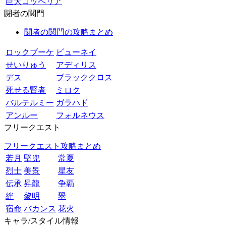
巨大コッペリア
闘者の関門
闘者の関門の攻略まとめ
ロックブーケ
ビューネイ
せいりゅう
アディリス
デス
ブラッククロス
死せる賢者
ミロク
バルテルミー
ガラハド
アンルー
フォルネウス
フリークエスト
フリークエスト攻略まとめ
若月
堅兜
常夏
烈士
美景
星友
伝承
昇龍
争覇
絆
黎明
翠
宿命
バカンス
花火
キャラ/スタイル情報