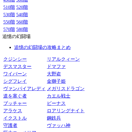
510階
520階
530階
540階
550階
560階
570階
580階
追憶の幻闘場
追憶の幻闘場の攻略まとめ
クジンシー
リアルクィーン
デスマスター
ドマファ
ワイバーン
大野盗
シグフレイ
金獅子姫
ヴァンパイアレディ
メガリスドラゴン
道を塞ぐ者
カエル戦士
ブッチャー
ビーナス
アラケス
ロアリングナイト
イクストル
鋼鉄兵
守護者
ヴァッハ神