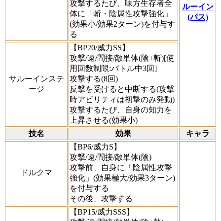
攻撃するたび、味方生存者全
ルーイン
体に「斬・陰属性攻撃強化」
(パス)
(効果小/効果2ターン)を付与す
る
【BP20/威力SS】
攻撃/遠/間接/敵単体(陰+斬)[使
用回数制限:バトル中3回]
サルーインステ
攻撃する(8回)
ージ
反撃を受けると中断する(攻撃
時アビリティは初撃のみ発動)
攻撃するたび、自身の知力を
上昇させる(効果小)
技名
効果
キャラ
【BP6/威力S】
攻撃/遠/間接/敵単体(陰)
攻撃前、自身に「陰属性攻撃
ドルクマ
強化」(効果極大/効果3ターン)
を付与する
その後、攻撃する
【BP15/威力SSS】