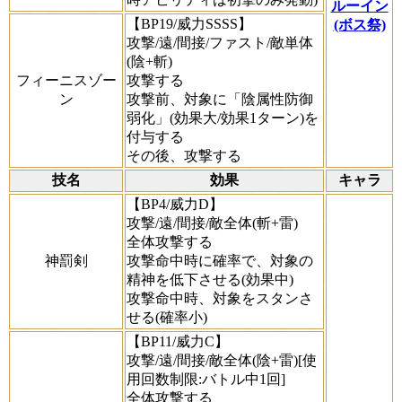
ルーイン
【BP19/威力SSSS】
(ボス祭)
攻撃/遠/間接/ファスト/敵単体
(陰+斬)
フィーニスゾー
攻撃する
ン
攻撃前、対象に「陰属性防御
弱化」(効果大/効果1ターン)を
付与する
その後、攻撃する
技名
効果
キャラ
【BP4/威力D】
攻撃/遠/間接/敵全体(斬+雷)
全体攻撃する
神罰剣
攻撃命中時に確率で、対象の
精神を低下させる(効果中)
攻撃命中時、対象をスタンさ
せる(確率小)
【BP11/威力C】
攻撃/遠/間接/敵全体(陰+雷)[使
用回数制限:バトル中1回]
全体攻撃する