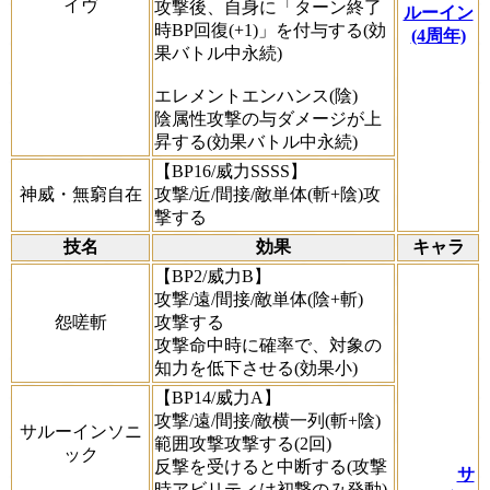
イヴ
攻撃後、自身に「ターン終了
ルーイン
時BP回復(+1)」を付与する(効
(4周年)
果バトル中永続)
エレメントエンハンス(陰)
陰属性攻撃の与ダメージが上
昇する(効果バトル中永続)
【BP16/威力SSSS】
神威・無窮自在
攻撃/近/間接/敵単体(斬+陰)攻
撃する
技名
効果
キャラ
【BP2/威力B】
攻撃/遠/間接/敵単体(陰+斬)
怨嗟斬
攻撃する
攻撃命中時に確率で、対象の
知力を低下させる(効果小)
【BP14/威力A】
攻撃/遠/間接/敵横一列(斬+陰)
サルーインソニ
範囲攻撃攻撃する(2回)
ック
反撃を受けると中断する(攻撃
サ
時アビリティは初撃のみ発動)