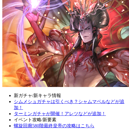
新ガチャ/新キャラ情報
シムメシュガチャは引くべき？シャムマベルなどが追
加！
ターミンガチャが開催！アレツなどが追加！
イベント攻略/新要素
螺旋回廊580階最終皇帝の攻略はこちら