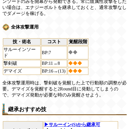
ンソードのみを開幕から発動できる。常に陰属性攻撃をした
い場合は、エナジーボルトを継承しておくと、通常攻撃なし
でダメージを稼げる。
全体攻撃運用
技・術名
コスト
覚醒段階
サルーインソー
◆◆
BP:7
ド
撃剣破
BP:11→8
◆◆◆
デマイズ
BP:16→(13)
◆◆◆
全体攻撃運用時は、撃剣破を覚醒した上で行動順の調整が必
要。デマイズを覚醒すると2Round目に発動してしまうの
で、デマイズ発動が必要な時のみ覚醒させよう。
継承おすすめ技
▶サルーイン(S)から継承可