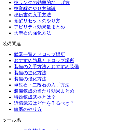
技ランクの効率的な上げ方
技覚醒のやり方解説
秘伝書の入手方法
覚醒リセットのやり方
アビリティ効果量まとめ
大聖石の強化方法
装備関連
武器一覧とドロップ場所
おすすめ防具とドロップ場所
装備の入手方法とおすすめ装備
装備の進化方法
装備の強化方法
単改石・二改石の入手方法
装備錬成の当たり効果まとめ
特効錬成武器とは？
追憶武器はどれを作るべき？
練磨のやり方
ツール系