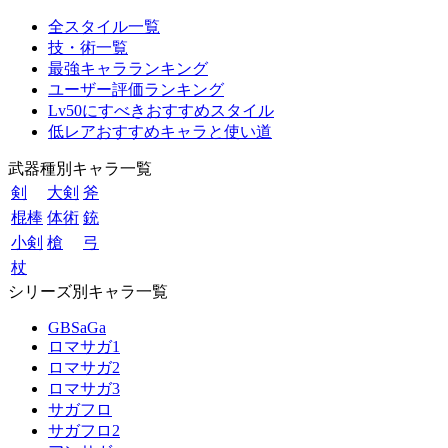
全スタイル一覧
技・術一覧
最強キャラランキング
ユーザー評価ランキング
Lv50にすべきおすすめスタイル
低レアおすすめキャラと使い道
武器種別キャラ一覧
剣
大剣
斧
棍棒
体術
銃
小剣
槍
弓
杖
シリーズ別キャラ一覧
GBSaGa
ロマサガ1
ロマサガ2
ロマサガ3
サガフロ
サガフロ2