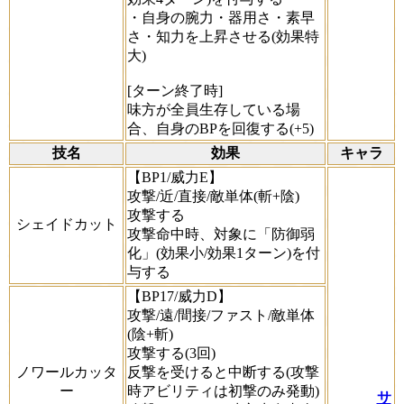
・自身の腕力・器用さ・素早
さ・知力を上昇させる(効果特
大)
[ターン終了時]
味方が全員生存している場
合、自身のBPを回復する(+5)
技名
効果
キャラ
【BP1/威力E】
攻撃/近/直接/敵単体(斬+陰)
攻撃する
シェイドカット
攻撃命中時、対象に「防御弱
化」(効果小/効果1ターン)を付
与する
【BP17/威力D】
攻撃/遠/間接/ファスト/敵単体
(陰+斬)
攻撃する(3回)
ノワールカッタ
反撃を受けると中断する(攻撃
ー
時アビリティは初撃のみ発動)
サ