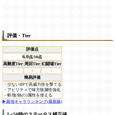
評価・Tier
評価点
6.0
点/10点
高難度Tier
周回Tier
幻闘場Tier
-
-
-
簡易評価
・少ないBPで高威力技を撃てる
・アビリティで味方陰属性強化
・斬/陰/熱の3属性を使える
▶最強キャラランキング(最新版)
Lv50時のステータス補正値