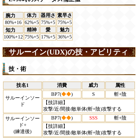
体力
器用さ
素早さ
腕力
80%+16
62%+5
75%+5
75%+5
精神
愛
魅力
知力
100%+12
75%+5
17%+5
36%+5
サルーイン(UDX)の技・アビリティ
技・術
技名1
消費
威力
属性
BP7(
◆◆
)
S
斬+陰
サルーインソー
【技詳細】
ド
攻撃/近/間接/敵単体(斬+陰)攻撃する
BP7(
◆◆
)
SSS
斬+陰
サルーインソー
ド+
【技詳細】
(練達後)
攻撃/近/間接/敵単体(斬+陰)攻撃する