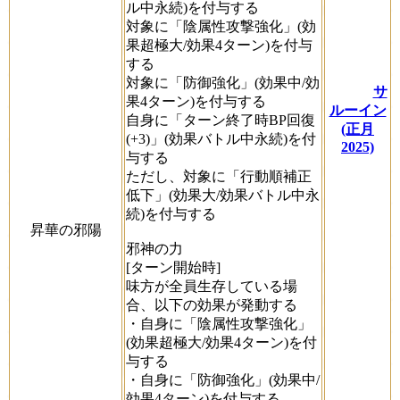
ル中永続)を付与する
対象に「陰属性攻撃強化」(効
果超極大/効果4ターン)を付与
する
対象に「防御強化」(効果中/効
サ
果4ターン)を付与する
ルーイン
自身に「ターン終了時BP回復
(正月
(+3)」(効果バトル中永続)を付
2025)
与する
ただし、対象に「行動順補正
低下」(効果大/効果バトル中永
続)を付与する
昇華の邪陽
邪神の力
[ターン開始時]
味方が全員生存している場
合、以下の効果が発動する
・自身に「陰属性攻撃強化」
(効果超極大/効果4ターン)を付
与する
・自身に「防御強化」(効果中/
効果4ターン)を付与する