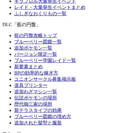
キラフロル大量発生イベント
レイド・大量発生イベントまとめ
ふしぎなおくりもの一覧
DLC「藍の円盤」
藍の円盤攻略トップ
ブルーベリー図鑑一覧
追加ポケモン一覧
バージョン限定一覧
ブルーベリー学園レイド一覧
新要素まとめ
BPの効率的な稼ぎ方
ユニオンサークル募集掲示板
道具プリンター
追加わざマシン一覧
伝説ポケモンの場所
歴代御三家の場所
新テラスタイプの効果
ブルーベリー図鑑の埋め方
追加された髪型と服装