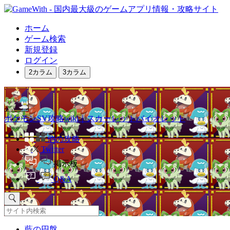
ホーム
ゲーム検索
新規登録
ログイン
2カラム
3カラム
ポケモンSV攻略wiki｜スカーレットバイオレット
他の攻略
Twitter
掲示板
Q&A
藍の円盤