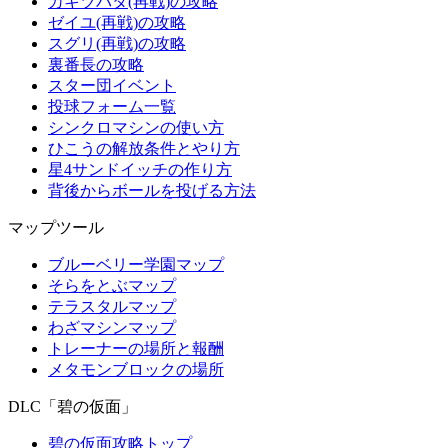
カキツバタ(再戦)の攻略
ゼイユ(再戦)の攻略
スグリ(再戦)の攻略
裏番長の攻略
スター団イベント
投球フォーム一覧
シンクロマシンの使い方
ひこうの解放条件とやり方
星4サンドイッチの作り方
背後からボールを投げる方法
マップツール
ブルーベリー学園マップ
そらをとぶマップ
テラスタルマップ
わざマシンマップ
トレーナーの場所と報酬
メタモンブロックの場所
DLC「碧の仮面」
碧の仮面攻略トップ