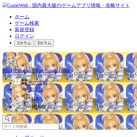
ホーム
ゲーム検索
新規登録
ログイン
2カラム
3カラム
FGO攻略wiki｜Fate/Grand Order
他の攻略
コミュ
Q&A
掲示板