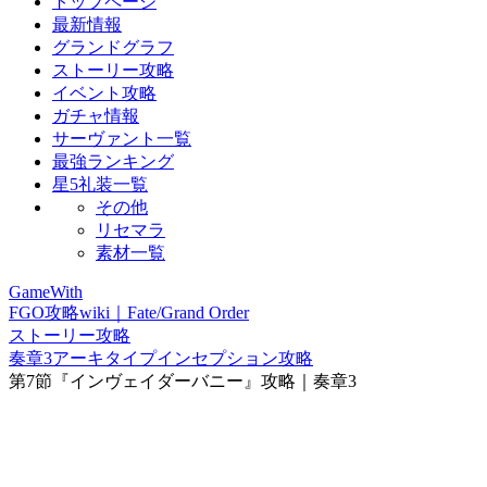
トップページ
最新情報
グランドグラフ
ストーリー攻略
イベント攻略
ガチャ情報
サーヴァント一覧
最強ランキング
星5礼装一覧
その他
リセマラ
素材一覧
GameWith
FGO攻略wiki｜Fate/Grand Order
ストーリー攻略
奏章3アーキタイプインセプション攻略
第7節『インヴェイダーバニー』攻略｜奏章3