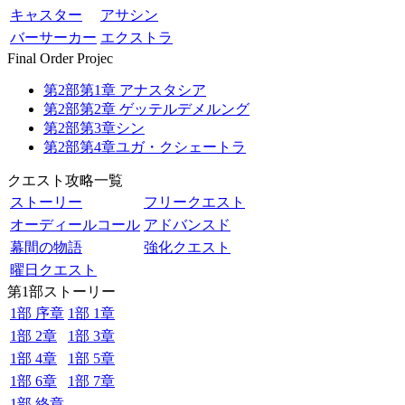
キャスター
アサシン
バーサーカー
エクストラ
Final Order Projec
第2部第1章 アナスタシア
第2部第2章 ゲッテルデメルング
第2部第3章シン
第2部第4章ユガ・クシェートラ
クエスト攻略一覧
ストーリー
フリークエスト
オーディールコール
アドバンスド
幕間の物語
強化クエスト
曜日クエスト
第1部ストーリー
1部 序章
1部 1章
1部 2章
1部 3章
1部 4章
1部 5章
1部 6章
1部 7章
1部 終章