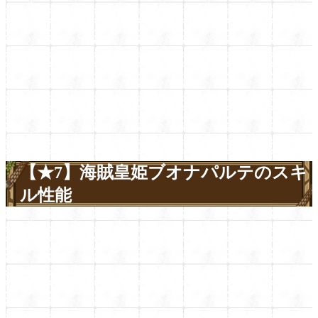
【★7】海賊皇姫ブオナパルテのスキ
ル性能