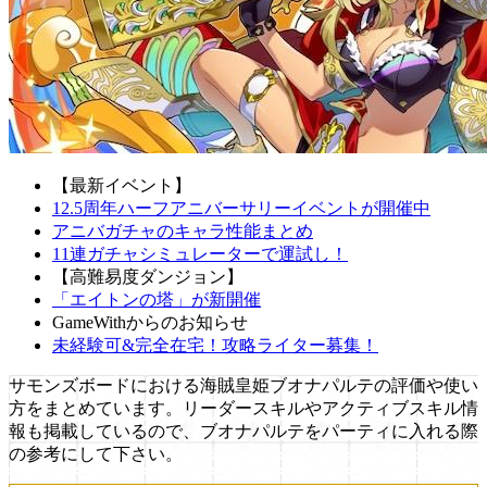
【最新イベント】
12.5周年ハーフアニバーサリーイベントが開催中
アニバガチャのキャラ性能まとめ
11連ガチャシミュレーターで運試し！
【高難易度ダンジョン】
「エイトンの塔」が新開催
GameWithからのお知らせ
未経験可&完全在宅！攻略ライター募集！
サモンズボードにおける海賊皇姫ブオナパルテの評価や使い
方をまとめています。リーダースキルやアクティブスキル情
報も掲載しているので、ブオナパルテをパーティに入れる際
の参考にして下さい。