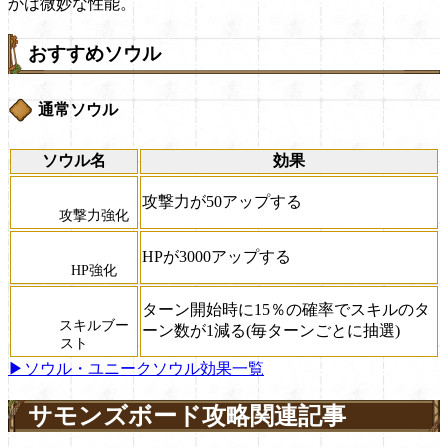
かは微妙な性能。
おすすめソウル
通常ソウル
ソウル名
効果
攻撃力が50アップする
攻撃力強化
HPが3000アップする
HP強化
ターン開始時に15％の確率でスキルのタ
スキルブー
ーン数が1減る(毎ターンごとに抽選)
スト
▶ソウル・ユニークソウル効果一覧
サモンズボード攻略関連記事