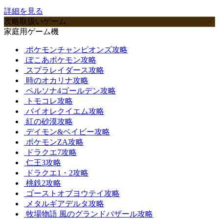
詳細を見る
攻略取扱いゲーム
家庭用ゲーム機
ポケモンチャンピオンズ攻略
ぽこあポケモン攻略
スプラレイダース攻略
時のオカリナ攻略
ペルソナ4ゴールデン攻略
トモコレ攻略
バイオレクイエム攻略
紅の砂漠攻略
デイモン&ベイビー攻略
ポケモンZA攻略
ドラクエ7攻略
仁王3攻略
ドラクエ1・2攻略
桃鉄2攻略
ゴーストオブヨウテイ攻略
メタルギアデルタ攻略
牧場物語 風のグランドバザール攻略