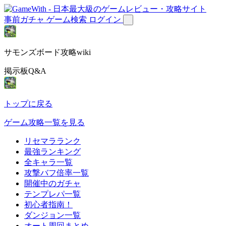
事前ガチャ
ゲーム検索
ログイン
サモンズボード攻略wiki
掲示板Q&A
トップに戻る
ゲーム攻略一覧を見る
リセマラランク
最強ランキング
全キャラ一覧
攻撃バフ倍率一覧
開催中のガチャ
テンプレパ一覧
初心者指南！
ダンジョン一覧
オート周回まとめ