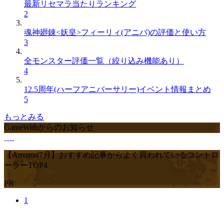
最新リセマラ当たりランキング
2
魂神廻錬<妖皇>フィーリィ(アニバ)の評価と使い方
3
全モンスター評価一覧（絞り込み機能あり）
4
12.5周年(ハーフアニバーサリー)イベント情報まとめ
5
もっとみる
GameWithからのお知らせ
【Amazon7月】おすすめ記事からよく買われているコントロ
ーラーTOP4
PR
1