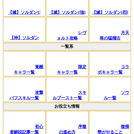
【滅】ソルダンU
【滅】ソルダン[強]
【滅】ソルダン[烈]
レヴ
月天
【神】ソルダン
ォルト攻略
将の猛稽古
一覧系
覚醒
限定
コラ
キャラ一覧
キャラ一覧
ボキャラ一覧
攻撃
スキ
ソウ
バフスキル一覧
ルブースト一覧
ル一覧
お役立ち情報
初心
序盤
復帰
者解説記事一覧
の進め方
勢がやること