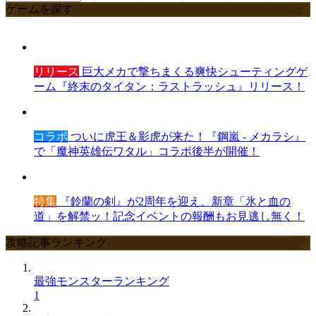
ゲームを探す
リリース
巨大メカで撃ちまくる爽快シューティングゲ
ーム『終末のタイタン：ラストラッシュ』リリース！
コラボ
ついに虎王＆影虎が来た！『鋼嵐 - メカラシ』
で「魔神英雄伝ワタル」コラボ後半が開催！
特集
『鈴蘭の剣』が2周年を迎え、新章「氷と血の
道」を解禁ッ！記念イベントの報酬もお見逃し無く！
攻略記事ランキング
最強モンスターランキング
1