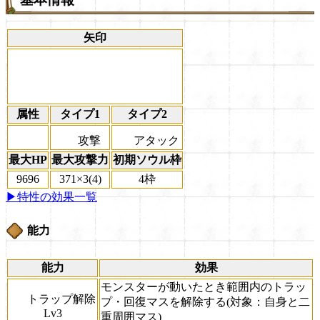
矢印
属性
タイプ1
タイプ2
攻撃
アタック
最大HP
最大攻撃力
初期ソウル枠
9696
371×3(4)
4枠
▶特性の効果一覧
能力
能力
効果
モンスターが動いたとき範囲内のトラッ
トラップ解除
プ・回復マスを解除する(対象：自身と二
Lv3
重周囲マス)