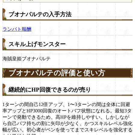
ブオナパルテの入手方法
ランバト報酬
スキル上げモンスター
海賊皇姫ブオナパルテ
ブオナパルテの評価と使い方
継続的にHP回復できるのが売り
1ターンの間自己12倍アップ、1〜3ターンの間は全体に回避
率アップとHP3000回復のオートバフ状態になれる。最短3タ
ーンで発動できるため、高HPを維持しやすい。しかしなが
ら自己バフ持ちの割に矢印が少なく、かつスキルレベル強化
幅が広い。初心者がペンを使ってまでスキレベルを強化する