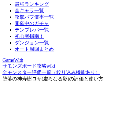
最強ランキング
全キャラ一覧
攻撃バフ倍率一覧
開催中のガチャ
テンプレパ一覧
初心者指南！
ダンジョン一覧
オート周回まとめ
GameWith
サモンズボード攻略wiki
全モンスター評価一覧（絞り込み機能あり）
堕落の神寿樹ロサ(虚ろなる影)の評価と使い方