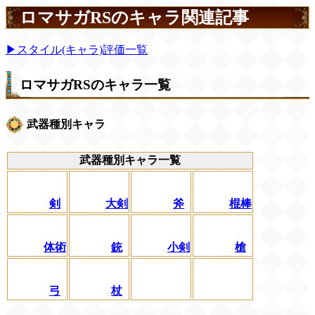
ロマサガRSのキャラ関連記事
▶スタイル(キャラ)評価一覧
ロマサガRSのキャラ一覧
武器種別キャラ
武器種別キャラ一覧
剣
大剣
斧
棍棒
体術
銃
小剣
槍
弓
杖