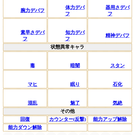
体力デバ
器用さデバ
腕力デバフ
フ
フ
素早さデバ
知力デバ
精神デバフ
フ
フ
状態異常キャラ
毒
暗闇
スタン
マヒ
眠り
石化
混乱
魅了
気絶
その他
回復
カウンター(反撃)
能力アップ解除
能力ダウン解除