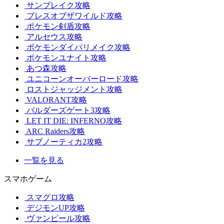
サンブレイク攻略
ブレスオブザワイルド攻略
ポケモン剣盾攻略
アルセウス攻略
ポケモンダイパリメイク攻略
ポケモンユナイト攻略
あつ森攻略
ユニコーンオーバーロード攻略
ロストジャッジメント攻略
VALORANT攻略
バルダーズゲート3攻略
LET IT DIE: INFERNO攻略
ARC Raiders攻略
サブノーティカ2攻略
一覧を見る
スマホゲーム
スマグロ攻略
デジモンUP攻略
ヴァンピール攻略