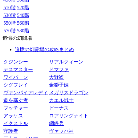
510階
520階
530階
540階
550階
560階
570階
580階
追憶の幻闘場
追憶の幻闘場の攻略まとめ
クジンシー
リアルクィーン
デスマスター
ドマファ
ワイバーン
大野盗
シグフレイ
金獅子姫
ヴァンパイアレディ
メガリスドラゴン
道を塞ぐ者
カエル戦士
ブッチャー
ビーナス
アラケス
ロアリングナイト
イクストル
鋼鉄兵
守護者
ヴァッハ神