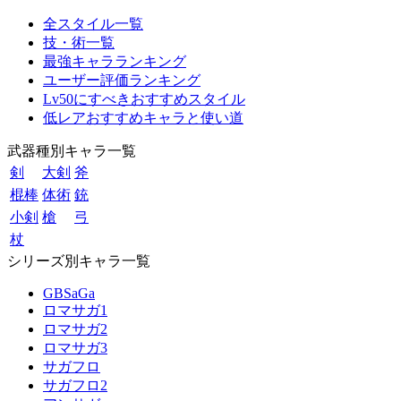
全スタイル一覧
技・術一覧
最強キャラランキング
ユーザー評価ランキング
Lv50にすべきおすすめスタイル
低レアおすすめキャラと使い道
武器種別キャラ一覧
剣
大剣
斧
棍棒
体術
銃
小剣
槍
弓
杖
シリーズ別キャラ一覧
GBSaGa
ロマサガ1
ロマサガ2
ロマサガ3
サガフロ
サガフロ2