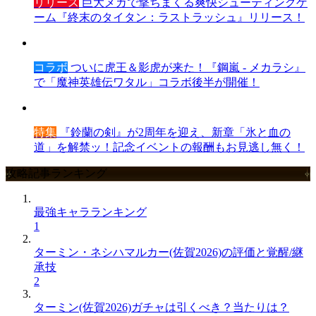
リリース
巨大メカで撃ちまくる爽快シューティングゲ
ーム『終末のタイタン：ラストラッシュ』リリース！
コラボ
ついに虎王＆影虎が来た！『鋼嵐 - メカラシ』
で「魔神英雄伝ワタル」コラボ後半が開催！
特集
『鈴蘭の剣』が2周年を迎え、新章「氷と血の
道」を解禁ッ！記念イベントの報酬もお見逃し無く！
攻略記事ランキング
最強キャラランキング
1
ターミン・ネシハマルカー(佐賀2026)の評価と覚醒/継
承技
2
ターミン(佐賀2026)ガチャは引くべき？当たりは？