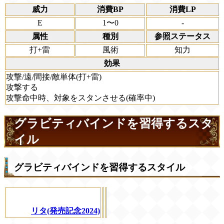
威力
消費BP
消費LP
E
1〜0
-
属性
種別
参照ステータス
打+雷
風術
知力
効果
攻撃/遠/間接/敵単体(打+雷)
攻撃する
攻撃命中時、対象をスタンさせる(確率中)
グラビティバインドを習得するスタ
イル
グラビティバインドを習得するスタイル
リタ(発売記念2024)