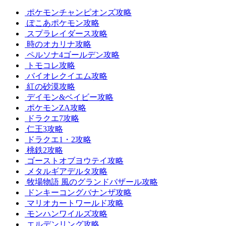
ポケモンチャンピオンズ攻略
ぽこあポケモン攻略
スプラレイダース攻略
時のオカリナ攻略
ペルソナ4ゴールデン攻略
トモコレ攻略
バイオレクイエム攻略
紅の砂漠攻略
デイモン&ベイビー攻略
ポケモンZA攻略
ドラクエ7攻略
仁王3攻略
ドラクエ1・2攻略
桃鉄2攻略
ゴーストオブヨウテイ攻略
メタルギアデルタ攻略
牧場物語 風のグランドバザール攻略
ドンキーコングバナンザ攻略
マリオカートワールド攻略
モンハンワイルズ攻略
エルデンリング攻略