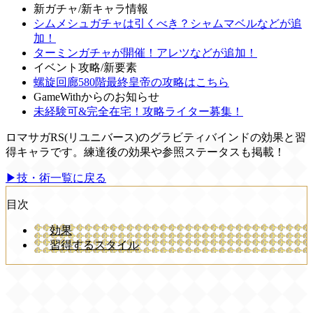
新ガチャ/新キャラ情報
シムメシュガチャは引くべき？シャムマベルなどが追
加！
ターミンガチャが開催！アレツなどが追加！
イベント攻略/新要素
螺旋回廊580階最終皇帝の攻略はこちら
GameWithからのお知らせ
未経験可&完全在宅！攻略ライター募集！
ロマサガRS(リユニバース)のグラビティバインドの効果と習
得キャラです。練達後の効果や参照ステータスも掲載！
▶技・術一覧に戻る
目次
効果
習得するスタイル