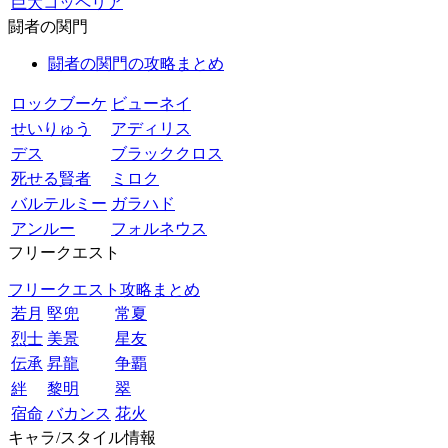
巨大コッペリア
闘者の関門
闘者の関門の攻略まとめ
ロックブーケ
ビューネイ
せいりゅう
アディリス
デス
ブラッククロス
死せる賢者
ミロク
バルテルミー
ガラハド
アンルー
フォルネウス
フリークエスト
フリークエスト攻略まとめ
若月
堅兜
常夏
烈士
美景
星友
伝承
昇龍
争覇
絆
黎明
翠
宿命
バカンス
花火
キャラ/スタイル情報