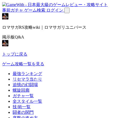
事前ガチャ
ゲーム検索
ログイン
ロマサガRS攻略wiki｜ロマサガリユニバース
掲示板Q&A
トップに戻る
ゲーム攻略一覧を見る
最強ランキング
リセマラ当たり
追憶の幻闘場
螺旋回廊
ガチャ一覧
全スタイル一覧
技/術一覧
闘者の関門
序盤の進め方