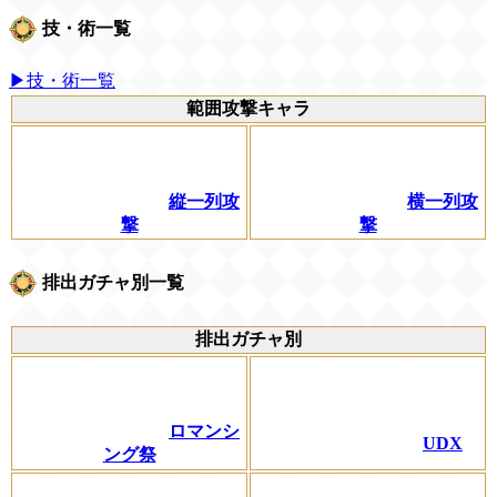
技・術一覧
▶技・術一覧
範囲攻撃キャラ
縦一列攻
横一列攻
撃
撃
排出ガチャ別一覧
排出ガチャ別
ロマンシ
UDX
ング祭