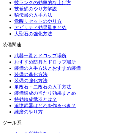
技ランクの効率的な上げ方
技覚醒のやり方解説
秘伝書の入手方法
覚醒リセットのやり方
アビリティ効果量まとめ
大聖石の強化方法
装備関連
武器一覧とドロップ場所
おすすめ防具とドロップ場所
装備の入手方法とおすすめ装備
装備の進化方法
装備の強化方法
単改石・二改石の入手方法
装備錬成の当たり効果まとめ
特効錬成武器とは？
追憶武器はどれを作るべき？
練磨のやり方
ツール系