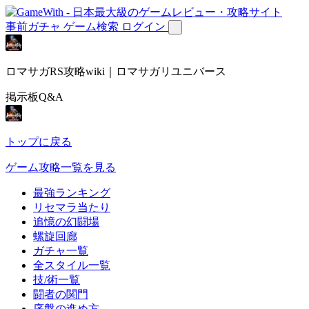
事前ガチャ
ゲーム検索
ログイン
ロマサガRS攻略wiki｜ロマサガリユニバース
掲示板Q&A
トップに戻る
ゲーム攻略一覧を見る
最強ランキング
リセマラ当たり
追憶の幻闘場
螺旋回廊
ガチャ一覧
全スタイル一覧
技/術一覧
闘者の関門
序盤の進め方