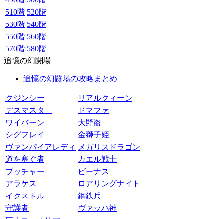
510階
520階
530階
540階
550階
560階
570階
580階
追憶の幻闘場
追憶の幻闘場の攻略まとめ
クジンシー
リアルクィーン
デスマスター
ドマファ
ワイバーン
大野盗
シグフレイ
金獅子姫
ヴァンパイアレディ
メガリスドラゴン
道を塞ぐ者
カエル戦士
ブッチャー
ビーナス
アラケス
ロアリングナイト
イクストル
鋼鉄兵
守護者
ヴァッハ神