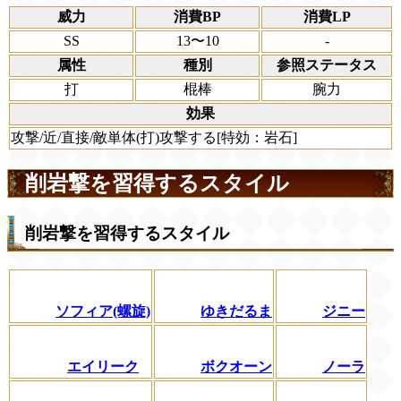
威力
消費BP
消費LP
SS
13〜10
-
属性
種別
参照ステータス
打
棍棒
腕力
効果
攻撃/近/直接/敵単体(打)攻撃する[特効：岩石]
削岩撃を習得するスタイル
削岩撃を習得するスタイル
ソフィア(螺旋)
ゆきだるま
ジニー
エイリーク
ボクオーン
ノーラ