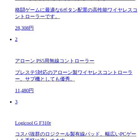
格闘ゲームに最適な6ボタン配置の高性能ワイヤレスコ
ントローラーです。
28,308円
2
アローン PS5用無線コントローラー
プレステ5対応のアローン製ワイヤレスコントローラ
ー。サブ機としても優秀。
11,480円
3
Logicool G F310r
コスパ抜群のロジクール製有線パッド。幅広いPCゲー