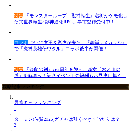
特集
『モンスターループ：獣神転生』名将がケモ化し
た異世界転生×獣神進化RPG。事前登録受付中！
コラボ
ついに虎王＆影虎が来た！『鋼嵐 - メカラシ』
で「魔神英雄伝ワタル」コラボ後半が開催！
特集
『鈴蘭の剣』が2周年を迎え、新章「氷と血の
道」を解禁ッ！記念イベントの報酬もお見逃し無く！
攻略記事ランキング
最強キャラランキング
1
ターミン(佐賀2026)ガチャは引くべき？当たりは？
2