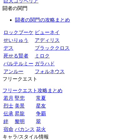
巨大コッペリア
闘者の関門
闘者の関門の攻略まとめ
ロックブーケ
ビューネイ
せいりゅう
アディリス
デス
ブラッククロス
死せる賢者
ミロク
バルテルミー
ガラハド
アンルー
フォルネウス
フリークエスト
フリークエスト攻略まとめ
若月
堅兜
常夏
烈士
美景
星友
伝承
昇龍
争覇
絆
黎明
翠
宿命
バカンス
花火
キャラ/スタイル情報