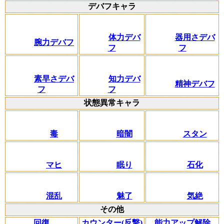
デバフキャラ
体力デバ
器用さデバ
腕力デバフ
フ
フ
素早さデバ
知力デバ
精神デバフ
フ
フ
状態異常キャラ
毒
暗闇
スタン
マヒ
眠り
石化
混乱
魅了
気絶
その他
回復
カウンター(反撃)
能力アップ解除