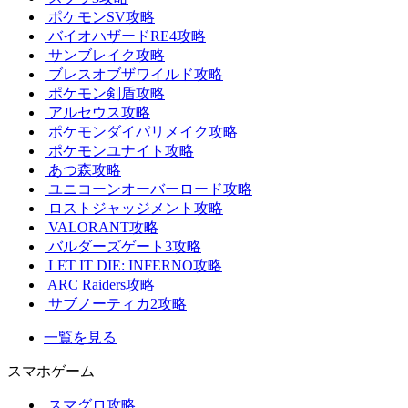
ポケモンSV攻略
バイオハザードRE4攻略
サンブレイク攻略
ブレスオブザワイルド攻略
ポケモン剣盾攻略
アルセウス攻略
ポケモンダイパリメイク攻略
ポケモンユナイト攻略
あつ森攻略
ユニコーンオーバーロード攻略
ロストジャッジメント攻略
VALORANT攻略
バルダーズゲート3攻略
LET IT DIE: INFERNO攻略
ARC Raiders攻略
サブノーティカ2攻略
一覧を見る
スマホゲーム
スマグロ攻略