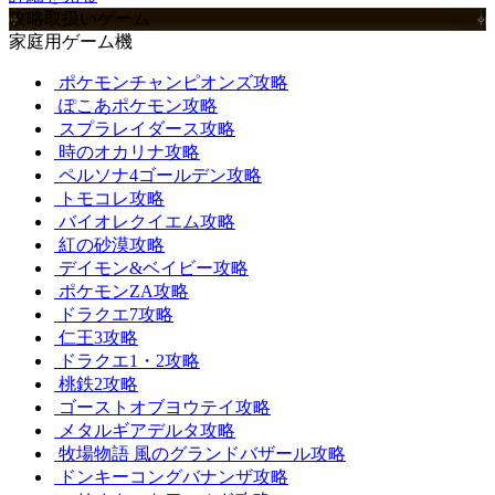
攻略取扱いゲーム
家庭用ゲーム機
ポケモンチャンピオンズ攻略
ぽこあポケモン攻略
スプラレイダース攻略
時のオカリナ攻略
ペルソナ4ゴールデン攻略
トモコレ攻略
バイオレクイエム攻略
紅の砂漠攻略
デイモン&ベイビー攻略
ポケモンZA攻略
ドラクエ7攻略
仁王3攻略
ドラクエ1・2攻略
桃鉄2攻略
ゴーストオブヨウテイ攻略
メタルギアデルタ攻略
牧場物語 風のグランドバザール攻略
ドンキーコングバナンザ攻略