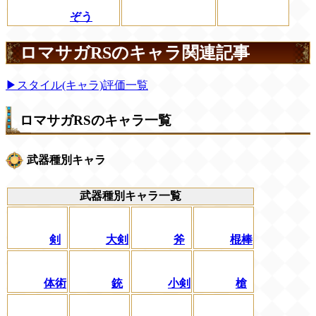
ぞう
ロマサガRSのキャラ関連記事
▶スタイル(キャラ)評価一覧
ロマサガRSのキャラ一覧
武器種別キャラ
武器種別キャラ一覧
剣
大剣
斧
棍棒
体術
銃
小剣
槍