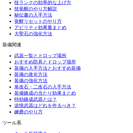
技ランクの効率的な上げ方
技覚醒のやり方解説
秘伝書の入手方法
覚醒リセットのやり方
アビリティ効果量まとめ
大聖石の強化方法
装備関連
武器一覧とドロップ場所
おすすめ防具とドロップ場所
装備の入手方法とおすすめ装備
装備の進化方法
装備の強化方法
単改石・二改石の入手方法
装備錬成の当たり効果まとめ
特効錬成武器とは？
追憶武器はどれを作るべき？
練磨のやり方
ツール系