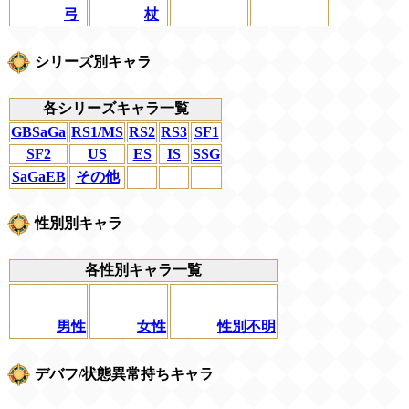
弓
杖
シリーズ別キャラ
各シリーズキャラ一覧
GBSaGa
RS1/MS
RS2
RS3
SF1
SF2
US
ES
IS
SSG
SaGaEB
その他
性別別キャラ
各性別キャラ一覧
男性
女性
性別不明
デバフ/状態異常持ちキャラ