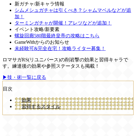
新ガチャ/新キャラ情報
シムメシュガチャは引くべき？シャムマベルなどが追
加！
ターミンガチャが開催！アレツなどが追加！
イベント攻略/新要素
螺旋回廊580階最終皇帝の攻略はこちら
GameWithからのお知らせ
未経験可&完全在宅！攻略ライター募集！
ロマサガRS(リユニバース)の削岩撃の効果と習得キャラで
す。練達後の効果や参照ステータスも掲載！
▶技・術一覧に戻る
目次
効果
習得するスタイル