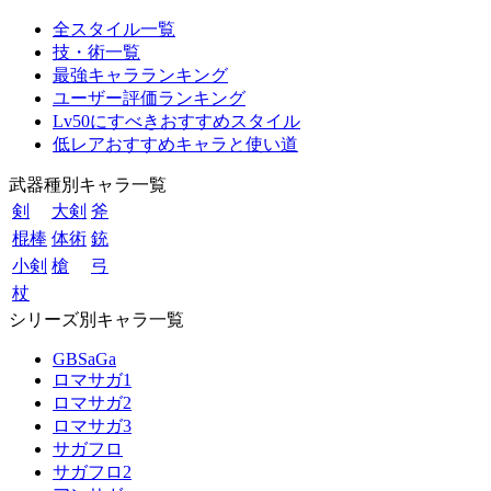
全スタイル一覧
技・術一覧
最強キャラランキング
ユーザー評価ランキング
Lv50にすべきおすすめスタイル
低レアおすすめキャラと使い道
武器種別キャラ一覧
剣
大剣
斧
棍棒
体術
銃
小剣
槍
弓
杖
シリーズ別キャラ一覧
GBSaGa
ロマサガ1
ロマサガ2
ロマサガ3
サガフロ
サガフロ2