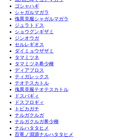
ゴシャハギ
シャガルマガラ
傀異克服シャガルマガラ
ジュラトドス
ショウグンギザミ
ジンオウガ
セルレギオス
ダイミョウザザミ
タマミツネ
タマミツネ希少種
ディアブロス
ティガレックス
テオテスカトル
傀異克服テオテスカトル
ドスバギィ
ドスフロギィ
トビカガチ
ナルガクルガ
ナルガクルガ希少種
ナルハタタヒメ
百竜ノ淵源ナルハタタヒメ