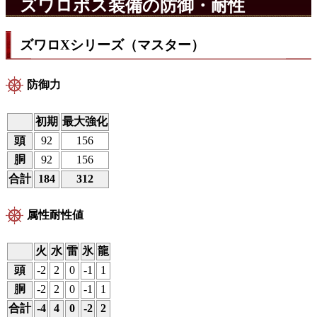
ズワロポス装備の防御・耐性
ズワロXシリーズ（マスター）
防御力
初期
最大強化
頭
92
156
胴
92
156
合計
184
312
属性耐性値
火
水
雷
氷
龍
頭
-2
2
0
-1
1
胴
-2
2
0
-1
1
合計
-4
4
0
-2
2