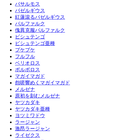
バサルモス
バゼルギウス
紅蓮滾るバゼルギウス
バルファルク
傀異克服バルファルク
ビシュテンゴ
ビシュテンゴ亜種
プケプケ
フルフル
ベリオロス
ボルボロス
マガイマガド
怨嗟響めくマガイマガド
メルゼナ
原初を刻むメルゼナ
ヤツカダキ
ヤツカダキ亜種
ヨツミワドウ
ラージャン
激昂ラージャン
ライゼクス