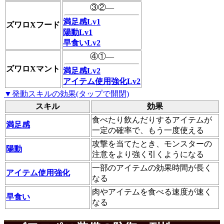
③②―
満足感Lv1
ズワロXフード
陽動Lv1
早食いLv2
④①―
ズワロXマント
満足感Lv2
アイテム使用強化Lv2
▼発動スキルの効果(タップで開閉)
スキル
効果
食べたり飲んだりするアイテムが
満足感
一定の確率で、もう一度使える
攻撃を当てたとき、モンスターの
陽動
注意をより強く引くようになる
一部のアイテムの効果時間が長く
アイテム使用強化
なる
肉やアイテムを食べる速度が速く
早食い
なる