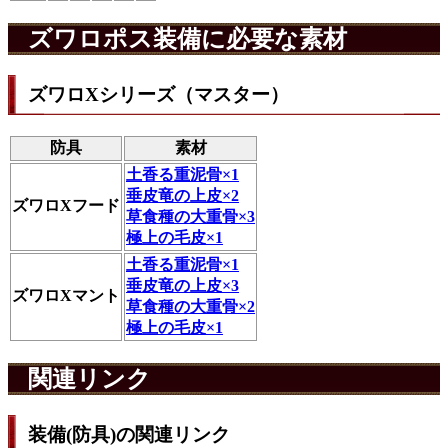
ズワロポス装備に必要な素材
ズワロXシリーズ（マスター）
防具
素材
土香る重泥骨×1
垂皮竜の上皮×2
ズワロXフード
草食種の大重骨×3
極上の毛皮×1
土香る重泥骨×1
垂皮竜の上皮×3
ズワロXマント
草食種の大重骨×2
極上の毛皮×1
関連リンク
装備(防具)の関連リンク