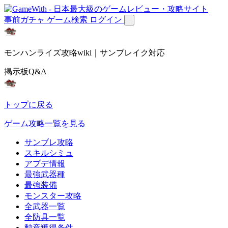
事前ガチャ
ゲーム検索
ログイン
モンハンライズ攻略wiki｜サンブレイク対応
掲示板Q&A
トップに戻る
ゲーム攻略一覧を見る
サンブレ攻略
スキルシミュ
アプデ情報
最強武器種
最強装備
モンスター攻略
全武器一覧
全防具一覧
勲章獲得条件