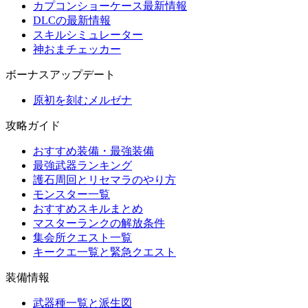
カプコンショーケース最新情報
DLCの最新情報
スキルシミュレーター
神おまチェッカー
ボーナスアップデート
原初を刻むメルゼナ
攻略ガイド
おすすめ装備・最強装備
最強武器ランキング
護石周回とリセマラのやり方
モンスター一覧
おすすめスキルまとめ
マスターランクの解放条件
集会所クエスト一覧
キークエ一覧と緊急クエスト
装備情報
武器種一覧と派生図