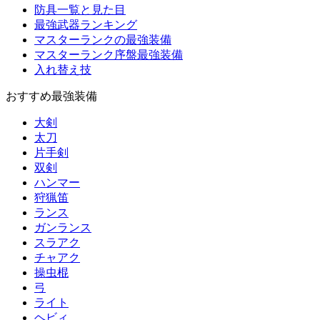
防具一覧と見た目
最強武器ランキング
マスターランクの最強装備
マスターランク序盤最強装備
入れ替え技
おすすめ最強装備
大剣
太刀
片手剣
双剣
ハンマー
狩猟笛
ランス
ガンランス
スラアク
チャアク
操虫棍
弓
ライト
ヘビィ