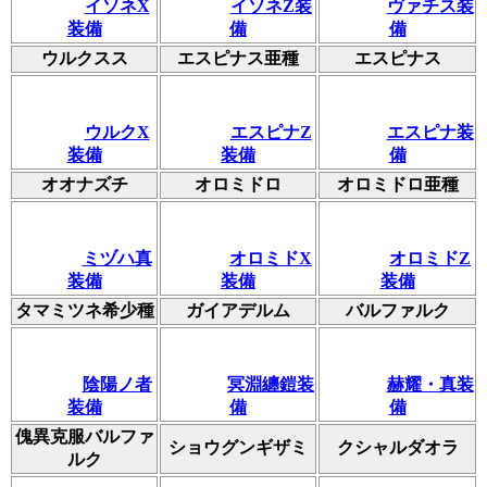
イソネX
イソネZ装
ヴァチス装
装備
備
備
ウルクスス
エスピナス亜種
エスピナス
ウルクX
エスピナZ
エスピナ装
装備
装備
備
オオナズチ
オロミドロ
オロミドロ亜種
ミヅハ真
オロミドX
オロミドZ
装備
装備
装備
タマミツネ希少種
ガイアデルム
バルファルク
陰陽ノ者
冥淵纏鎧装
赫耀・真装
装備
備
備
傀異克服バルファ
ショウグンギザミ
クシャルダオラ
ルク