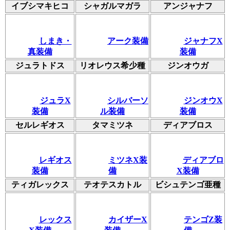
イブシマキヒコ
シャガルマガラ
アンジャナフ
しまき・
アーク装備
ジャナフX
真装備
装備
ジュラトドス
リオレウス希少種
ジンオウガ
ジュラX
シルバーソ
ジンオウX
装備
ル装備
装備
セルレギオス
タマミツネ
ディアブロス
レギオス
ミツネX装
ディアブロ
装備
備
X装備
ティガレックス
テオテスカトル
ビシュテンゴ亜種
レックス
カイザーX
テンゴZ装