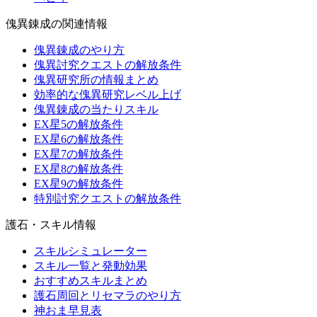
傀異錬成の関連情報
傀異錬成のやり方
傀異討究クエストの解放条件
傀異研究所の情報まとめ
効率的な傀異研究レベル上げ
傀異錬成の当たりスキル
EX星5の解放条件
EX星6の解放条件
EX星7の解放条件
EX星8の解放条件
EX星9の解放条件
特別討究クエストの解放条件
護石・スキル情報
スキルシミュレーター
スキル一覧と発動効果
おすすめスキルまとめ
護石周回とリセマラのやり方
神おま早見表