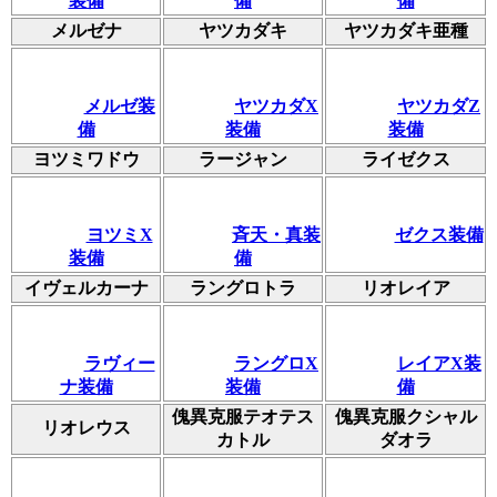
装備
備
備
メルゼナ
ヤツカダキ
ヤツカダキ亜種
メルゼ装
ヤツカダX
ヤツカダZ
備
装備
装備
ヨツミワドウ
ラージャン
ライゼクス
ヨツミX
斉天・真装
ゼクス装備
装備
備
イヴェルカーナ
ラングロトラ
リオレイア
ラヴィー
ラングロX
レイアX装
ナ装備
装備
備
傀異克服テオテス
傀異克服クシャル
リオレウス
カトル
ダオラ