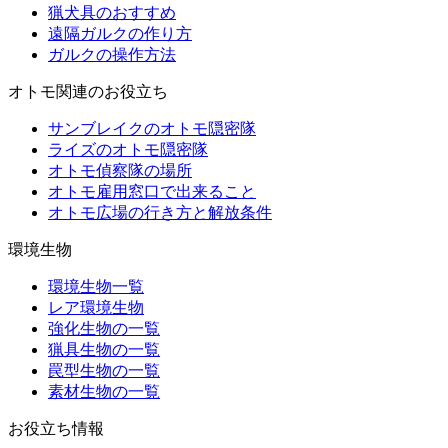
猟犬具のおすすめ
遠隔ガルクの作り方
ガルクの操作方法
オトモ関連のお役立ち
サンブレイクのオトモ隠密隊
ライズのオトモ隠密隊
オトモ偵察隊の場所
オトモ雇用窓口で出来ること
オトモ広場の行き方と解放条件
環境生物
環境生物一覧
レア環境生物
強化生物の一覧
猟具生物の一覧
罠型生物の一覧
素材生物の一覧
お役立ち情報