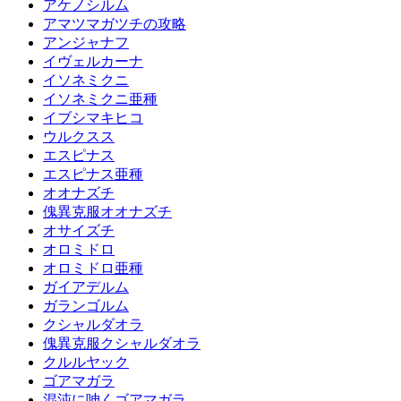
アケノシルム
アマツマガツチの攻略
アンジャナフ
イヴェルカーナ
イソネミクニ
イソネミクニ亜種
イブシマキヒコ
ウルクスス
エスピナス
エスピナス亜種
オオナズチ
傀異克服オオナズチ
オサイズチ
オロミドロ
オロミドロ亜種
ガイアデルム
ガランゴルム
クシャルダオラ
傀異克服クシャルダオラ
クルルヤック
ゴアマガラ
混沌に呻くゴアマガラ