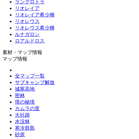
ラングロトラ
リオレイア
リオレイア希少種
リオレウス
リオレウス希少種
ルナガロン
ロアルドロス
素材・マップ情報
マップ情報
全マップ一覧
サブキャンプ解放
城塞高地
密林
塔の秘境
カムラの里
大社跡
水没林
寒冷群島
砂原