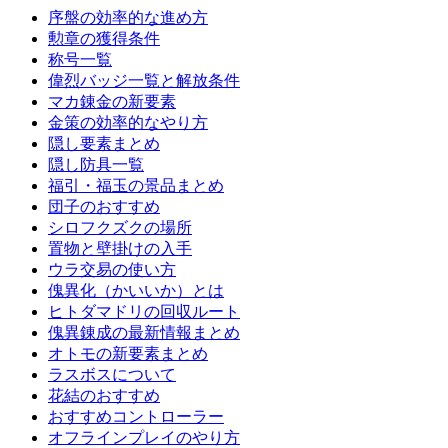
序盤の効率的な進め方
勲章の獲得条件
称号一覧
偉烈バッジ一覧と解放条件
マカ錬金の新要素
金策の効率的なやり方
隠し要素まとめ
隠し防具一覧
福引・福玉の景品まとめ
団子のおすすめ
シロフクズクの場所
置物と壁掛けの入手
ウラ交易の使い方
傀異化（かいいか）とは
ヒトダマドリの回収ルート
傀異錬成の最新情報まとめ
オトモの新要素まとめ
ラスボスについて
花結のおすすめ
おすすめコントローラー
オフラインプレイのやり方