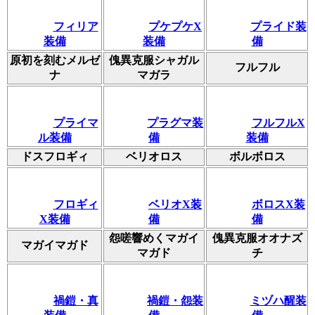
フィリア
プケプケX
プライド装
装備
装備
備
原初を刻むメルゼ
傀異克服シャガル
フルフル
ナ
マガラ
プライマ
プラグマ装
フルフルX
ル装備
備
装備
ドスフロギィ
ベリオロス
ボルボロス
フロギィ
ベリオX装
ボロスX装
X装備
備
備
怨嗟響めくマガイ
傀異克服オオナズ
マガイマガド
マガド
チ
禍鎧・真
禍鎧・怨装
ミヅハ醒装