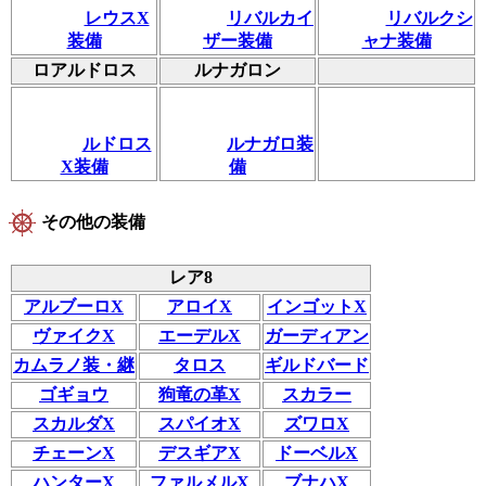
レウスX
リバルカイ
リバルクシ
装備
ザー装備
ャナ装備
ロアルドロス
ルナガロン
ルドロス
ルナガロ装
X装備
備
その他の装備
レア8
アルブーロX
アロイX
インゴットX
ヴァイクX
エーデルX
ガーディアン
カムラノ装・継
タロス
ギルドバード
ゴギョウ
狗竜の革X
スカラー
スカルダX
スパイオX
ズワロX
チェーンX
デスギアX
ドーベルX
ハンターX
ファルメルX
ブナハX