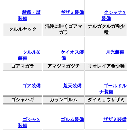
赫耀・暦
ギザミ装備
クシャナX
装備
装備
混沌に呻くゴアマ
ナルガクルガ希少
クルルヤック
ガラ
種
クルルX
ケイオス装
月光装備
装備
備
ゴアマガラ
アマツマガツチ
リオレイア希少種
ゴア装備
荒天装備
ゴールドル
ナ装備
ゴシャハギ
ガランゴルム
ダイミョウザザミ
ゴシャX
ゴルム装備
ザザミ装備
装備