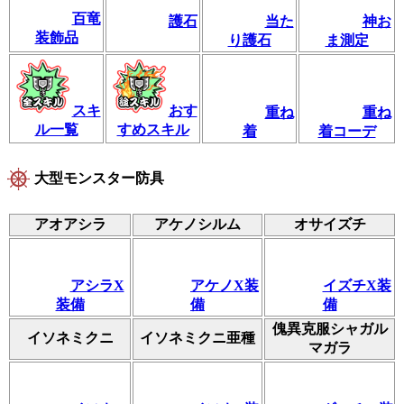
百竜
護石
当た
神お
装飾品
り護石
ま測定
スキ
おす
重ね
重ね
ル一覧
すめスキル
着
着コーデ
大型モンスター防具
アオアシラ
アケノシルム
オサイズチ
アシラX
アケノX装
イズチX装
装備
備
備
傀異克服シャガル
イソネミクニ
イソネミクニ亜種
マガラ