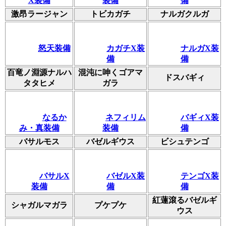
X装備
装備
備
激昂ラージャン
トビカガチ
ナルガクルガ
怒天装備
カガチX装
ナルガX装
備
備
百竜ノ淵源ナルハ
混沌に呻くゴアマ
ドスバギィ
タタヒメ
ガラ
なるか
ネフィリム
バギィX装
み・真装備
装備
備
バサルモス
バゼルギウス
ビシュテンゴ
バサルX
バゼルX装
テンゴX装
装備
備
備
紅蓮滾るバゼルギ
シャガルマガラ
プケプケ
ウス