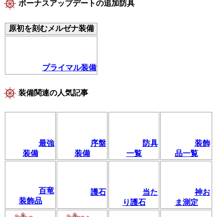
ボーナスアップデートの追加防具
原初を刻むメルゼナ装備
プライマル装備
装備関連の人気記事
最強
序盤
防具
装飾
装備
装備
一覧
品一覧
百竜
護石
当た
神お
装飾品
り護石
ま測定