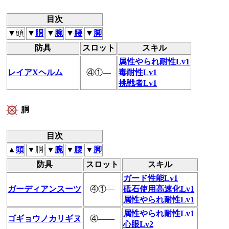
目次
▼頭
▼
胴
▼
腕
▼
腰
▼
脚
防具
スロット
スキル
属性やられ耐性Lv1
レイアXヘルム
④①―
毒耐性Lv1
挑戦者Lv1
胴
目次
▲
頭
▼胴
▼
腕
▼
腰
▼
脚
防具
スロット
スキル
ガード性能Lv1
ガーディアンスーツ
④①―
砥石使用高速化Lv1
属性やられ耐性Lv1
属性やられ耐性Lv1
ゴギョウノカリギヌ
④――
心眼Lv2