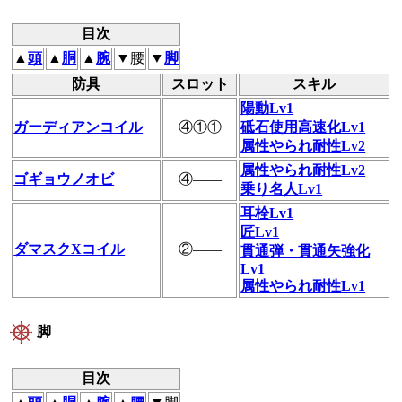
目次
▲
頭
▲
胴
▲
腕
▼腰
▼
脚
防具
スロット
スキル
陽動Lv1
ガーディアンコイル
④①①
砥石使用高速化Lv1
属性やられ耐性Lv2
属性やられ耐性Lv2
ゴギョウノオビ
④――
乗り名人Lv1
耳栓Lv1
匠Lv1
ダマスクXコイル
②――
貫通弾・貫通矢強化
Lv1
属性やられ耐性Lv1
脚
目次