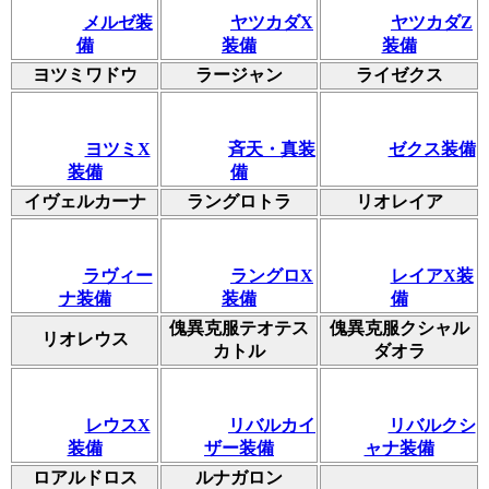
メルゼ装
ヤツカダX
ヤツカダZ
備
装備
装備
ヨツミワドウ
ラージャン
ライゼクス
ヨツミX
斉天・真装
ゼクス装備
装備
備
イヴェルカーナ
ラングロトラ
リオレイア
ラヴィー
ラングロX
レイアX装
ナ装備
装備
備
傀異克服テオテス
傀異克服クシャル
リオレウス
カトル
ダオラ
レウスX
リバルカイ
リバルクシ
装備
ザー装備
ャナ装備
ロアルドロス
ルナガロン