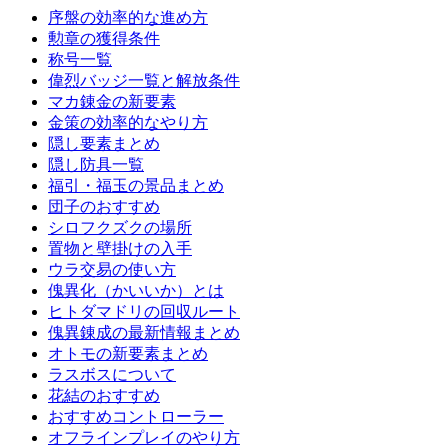
序盤の効率的な進め方
勲章の獲得条件
称号一覧
偉烈バッジ一覧と解放条件
マカ錬金の新要素
金策の効率的なやり方
隠し要素まとめ
隠し防具一覧
福引・福玉の景品まとめ
団子のおすすめ
シロフクズクの場所
置物と壁掛けの入手
ウラ交易の使い方
傀異化（かいいか）とは
ヒトダマドリの回収ルート
傀異錬成の最新情報まとめ
オトモの新要素まとめ
ラスボスについて
花結のおすすめ
おすすめコントローラー
オフラインプレイのやり方