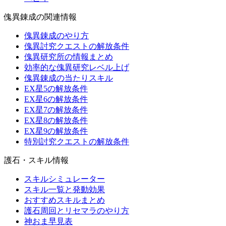
傀異錬成の関連情報
傀異錬成のやり方
傀異討究クエストの解放条件
傀異研究所の情報まとめ
効率的な傀異研究レベル上げ
傀異錬成の当たりスキル
EX星5の解放条件
EX星6の解放条件
EX星7の解放条件
EX星8の解放条件
EX星9の解放条件
特別討究クエストの解放条件
護石・スキル情報
スキルシミュレーター
スキル一覧と発動効果
おすすめスキルまとめ
護石周回とリセマラのやり方
神おま早見表