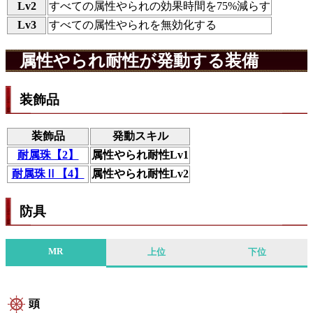
Lv2
すべての属性やられの効果時間を75%減らす
Lv3
すべての属性やられを無効化する
属性やられ耐性が発動する装備
装飾品
装飾品
発動スキル
耐属珠【2】
属性やられ耐性Lv1
耐属珠Ⅱ【4】
属性やられ耐性Lv2
防具
MR
上位
下位
頭