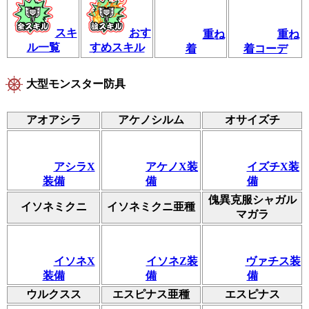
スキ
おす
重ね
重ね
ル一覧
すめスキル
着
着コーデ
大型モンスター防具
アオアシラ
アケノシルム
オサイズチ
アシラX
アケノX装
イズチX装
装備
備
備
傀異克服シャガル
イソネミクニ
イソネミクニ亜種
マガラ
イソネX
イソネZ装
ヴァチス装
装備
備
備
ウルクスス
エスピナス亜種
エスピナス