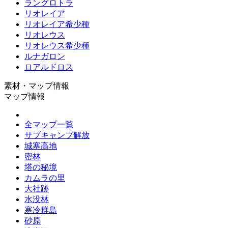
ラングロトラ
リオレイア
リオレイア希少種
リオレウス
リオレウス希少種
ルナガロン
ロアルドロス
素材・マップ情報
マップ情報
全マップ一覧
サブキャンプ解放
城塞高地
密林
塔の秘境
カムラの里
大社跡
水没林
寒冷群島
砂原