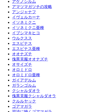
アケノシルム
アマツマガツチの攻略
アンジャナフ
イヴェルカーナ
イソネミクニ
イソネミクニ亜種
イブシマキヒコ
ウルクスス
エスピナス
エスピナス亜種
オオナズチ
傀異克服オオナズチ
オサイズチ
オロミドロ
オロミドロ亜種
ガイアデルム
ガランゴルム
クシャルダオラ
傀異克服クシャルダオラ
クルルヤック
ゴアマガラ
混沌に呻くゴアマガラ