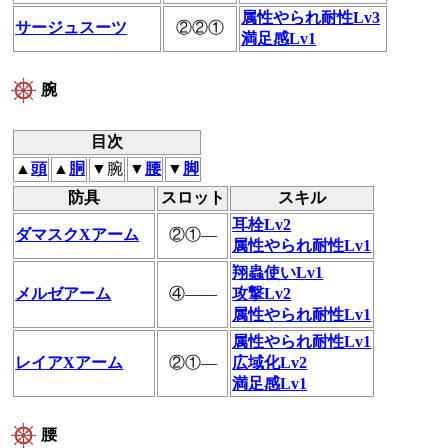
属性やられ耐性Lv3
サージュスーツ
②②①
満足感Lv1
腕
目次
▲
頭
▲
胴
▼腕
▼
腰
▼
脚
防具
スロット
スキル
耳栓Lv2
ダマスクXアーム
②①―
属性やられ耐性Lv1
翔蟲使いLv1
メルゼアーム
④――
攻撃Lv2
属性やられ耐性Lv1
属性やられ耐性Lv1
レイアXアーム
②①―
広域化Lv2
満足感Lv1
腰