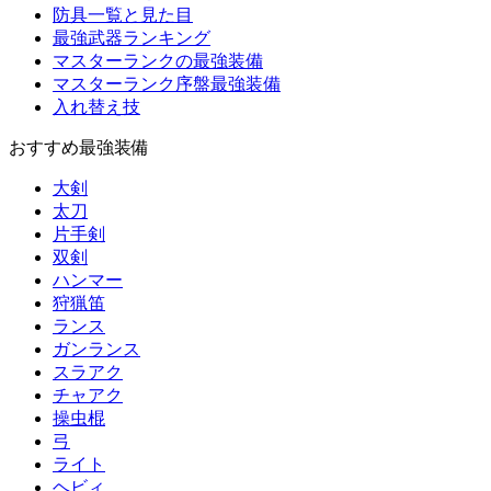
防具一覧と見た目
最強武器ランキング
マスターランクの最強装備
マスターランク序盤最強装備
入れ替え技
おすすめ最強装備
大剣
太刀
片手剣
双剣
ハンマー
狩猟笛
ランス
ガンランス
スラアク
チャアク
操虫棍
弓
ライト
ヘビィ