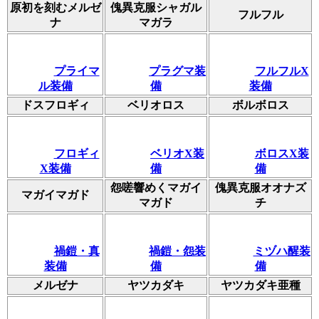
原初を刻むメルゼ
傀異克服シャガル
フルフル
ナ
マガラ
プライマ
プラグマ装
フルフルX
ル装備
備
装備
ドスフロギィ
ベリオロス
ボルボロス
フロギィ
ベリオX装
ボロスX装
X装備
備
備
怨嗟響めくマガイ
傀異克服オオナズ
マガイマガド
マガド
チ
禍鎧・真
禍鎧・怨装
ミヅハ醒装
装備
備
備
メルゼナ
ヤツカダキ
ヤツカダキ亜種