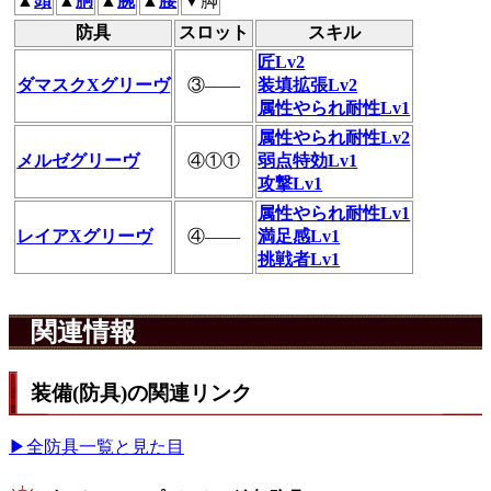
▲
頭
▲
胴
▲
腕
▲
腰
▼脚
防具
スロット
スキル
匠Lv2
ダマスクXグリーヴ
③――
装填拡張Lv2
属性やられ耐性Lv1
属性やられ耐性Lv2
メルゼグリーヴ
④①①
弱点特効Lv1
攻撃Lv1
属性やられ耐性Lv1
レイアXグリーヴ
④――
満足感Lv1
挑戦者Lv1
関連情報
装備(防具)の関連リンク
▶全防具一覧と見た目