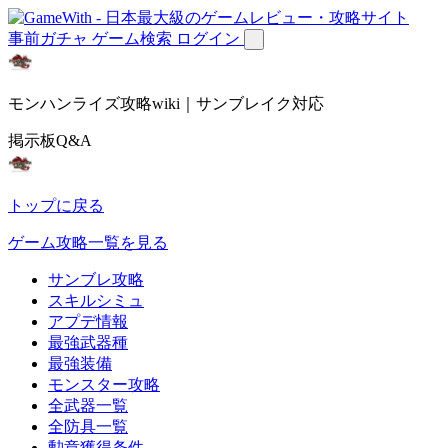
事前ガチャ
ゲーム検索
ログイン
モンハンライズ攻略wiki｜サンブレイク対応
掲示板Q&A
トップに戻る
ゲーム攻略一覧を見る
サンブレ攻略
スキルシミュ
アプデ情報
最強武器種
最強装備
モンスター攻略
全武器一覧
全防具一覧
勲章獲得条件