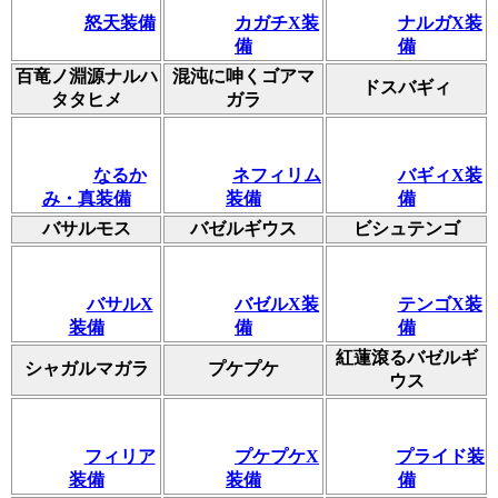
怒天装備
カガチX装
ナルガX装
備
備
百竜ノ淵源ナルハ
混沌に呻くゴアマ
ドスバギィ
タタヒメ
ガラ
なるか
ネフィリム
バギィX装
み・真装備
装備
備
バサルモス
バゼルギウス
ビシュテンゴ
バサルX
バゼルX装
テンゴX装
装備
備
備
紅蓮滾るバゼルギ
シャガルマガラ
プケプケ
ウス
フィリア
プケプケX
プライド装
装備
装備
備