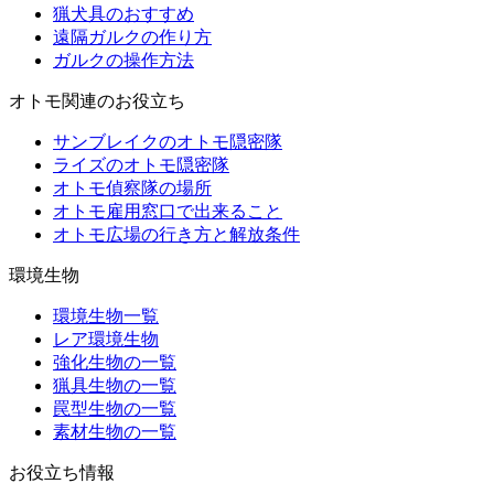
猟犬具のおすすめ
遠隔ガルクの作り方
ガルクの操作方法
オトモ関連のお役立ち
サンブレイクのオトモ隠密隊
ライズのオトモ隠密隊
オトモ偵察隊の場所
オトモ雇用窓口で出来ること
オトモ広場の行き方と解放条件
環境生物
環境生物一覧
レア環境生物
強化生物の一覧
猟具生物の一覧
罠型生物の一覧
素材生物の一覧
お役立ち情報