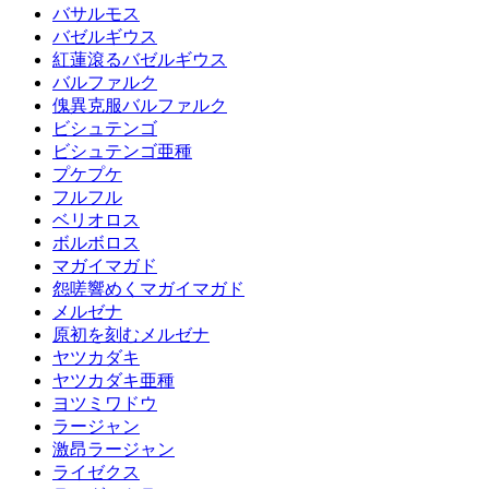
バサルモス
バゼルギウス
紅蓮滾るバゼルギウス
バルファルク
傀異克服バルファルク
ビシュテンゴ
ビシュテンゴ亜種
プケプケ
フルフル
ベリオロス
ボルボロス
マガイマガド
怨嗟響めくマガイマガド
メルゼナ
原初を刻むメルゼナ
ヤツカダキ
ヤツカダキ亜種
ヨツミワドウ
ラージャン
激昂ラージャン
ライゼクス