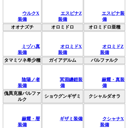
ウルクX
エスピナZ
エスピナ装
装備
装備
備
オオナズチ
オロミドロ
オロミドロ亜種
ミヅハ真
オロミドX
オロミドZ
装備
装備
装備
タマミツネ希少種
ガイアデルム
バルファルク
陰陽ノ者
冥淵纏鎧装
赫耀・真装
装備
備
備
傀異克服バルファ
ショウグンギザミ
クシャルダオラ
ルク
赫耀・暦
ギザミ装備
クシャナX
装備
装備