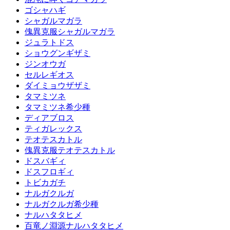
ゴシャハギ
シャガルマガラ
傀異克服シャガルマガラ
ジュラトドス
ショウグンギザミ
ジンオウガ
セルレギオス
ダイミョウザザミ
タマミツネ
タマミツネ希少種
ディアブロス
ティガレックス
テオテスカトル
傀異克服テオテスカトル
ドスバギィ
ドスフロギィ
トビカガチ
ナルガクルガ
ナルガクルガ希少種
ナルハタタヒメ
百竜ノ淵源ナルハタタヒメ