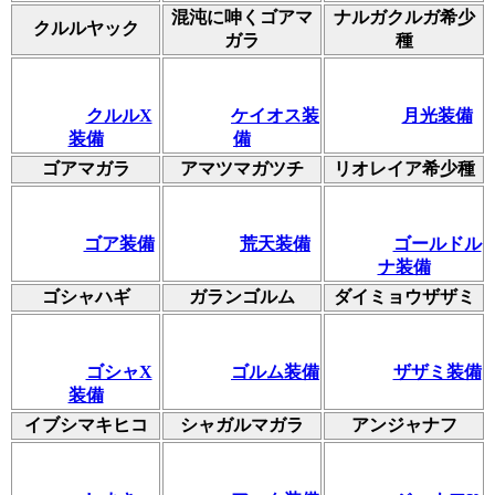
混沌に呻くゴアマ
ナルガクルガ希少
クルルヤック
ガラ
種
クルルX
ケイオス装
月光装備
装備
備
ゴアマガラ
アマツマガツチ
リオレイア希少種
ゴア装備
荒天装備
ゴールドル
ナ装備
ゴシャハギ
ガランゴルム
ダイミョウザザミ
ゴシャX
ゴルム装備
ザザミ装備
装備
イブシマキヒコ
シャガルマガラ
アンジャナフ