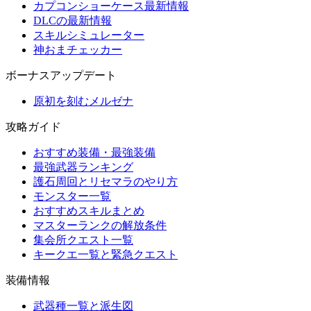
カプコンショーケース最新情報
DLCの最新情報
スキルシミュレーター
神おまチェッカー
ボーナスアップデート
原初を刻むメルゼナ
攻略ガイド
おすすめ装備・最強装備
最強武器ランキング
護石周回とリセマラのやり方
モンスター一覧
おすすめスキルまとめ
マスターランクの解放条件
集会所クエスト一覧
キークエ一覧と緊急クエスト
装備情報
武器種一覧と派生図