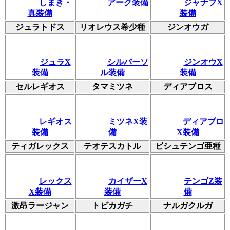
しまき・
アーク装備
ジャナフX
真装備
装備
ジュラトドス
リオレウス希少種
ジンオウガ
ジュラX
シルバーソ
ジンオウX
装備
ル装備
装備
セルレギオス
タマミツネ
ディアブロス
レギオス
ミツネX装
ディアブロ
装備
備
X装備
ティガレックス
テオテスカトル
ビシュテンゴ亜種
レックス
カイザーX
テンゴZ装
X装備
装備
備
激昂ラージャン
トビカガチ
ナルガクルガ