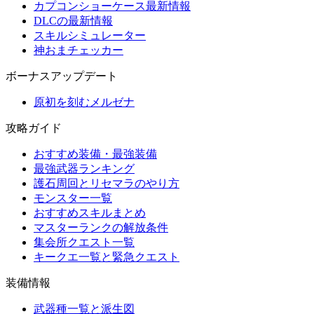
カプコンショーケース最新情報
DLCの最新情報
スキルシミュレーター
神おまチェッカー
ボーナスアップデート
原初を刻むメルゼナ
攻略ガイド
おすすめ装備・最強装備
最強武器ランキング
護石周回とリセマラのやり方
モンスター一覧
おすすめスキルまとめ
マスターランクの解放条件
集会所クエスト一覧
キークエ一覧と緊急クエスト
装備情報
武器種一覧と派生図