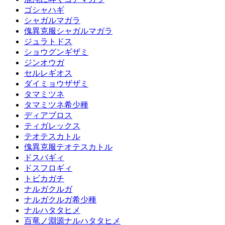
ゴシャハギ
シャガルマガラ
傀異克服シャガルマガラ
ジュラトドス
ショウグンギザミ
ジンオウガ
セルレギオス
ダイミョウザザミ
タマミツネ
タマミツネ希少種
ディアブロス
ティガレックス
テオテスカトル
傀異克服テオテスカトル
ドスバギィ
ドスフロギィ
トビカガチ
ナルガクルガ
ナルガクルガ希少種
ナルハタタヒメ
百竜ノ淵源ナルハタタヒメ