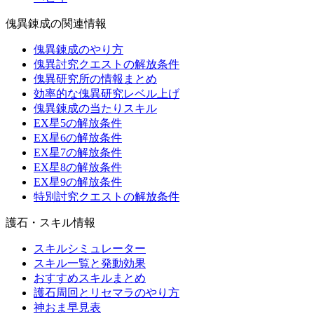
傀異錬成の関連情報
傀異錬成のやり方
傀異討究クエストの解放条件
傀異研究所の情報まとめ
効率的な傀異研究レベル上げ
傀異錬成の当たりスキル
EX星5の解放条件
EX星6の解放条件
EX星7の解放条件
EX星8の解放条件
EX星9の解放条件
特別討究クエストの解放条件
護石・スキル情報
スキルシミュレーター
スキル一覧と発動効果
おすすめスキルまとめ
護石周回とリセマラのやり方
神おま早見表