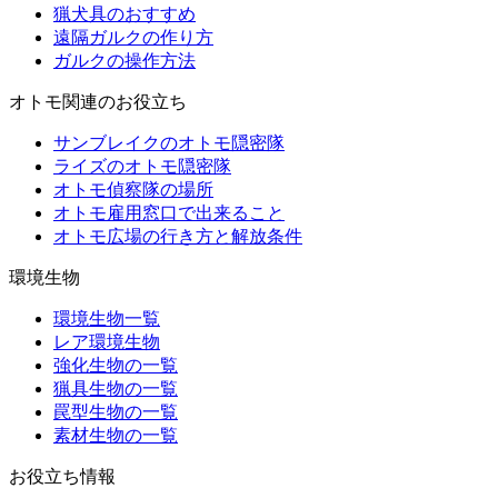
猟犬具のおすすめ
遠隔ガルクの作り方
ガルクの操作方法
オトモ関連のお役立ち
サンブレイクのオトモ隠密隊
ライズのオトモ隠密隊
オトモ偵察隊の場所
オトモ雇用窓口で出来ること
オトモ広場の行き方と解放条件
環境生物
環境生物一覧
レア環境生物
強化生物の一覧
猟具生物の一覧
罠型生物の一覧
素材生物の一覧
お役立ち情報