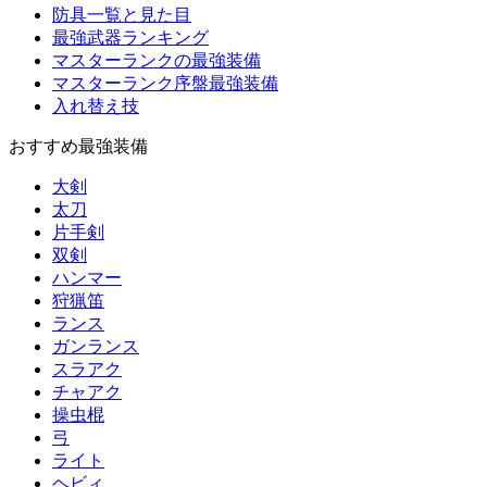
防具一覧と見た目
最強武器ランキング
マスターランクの最強装備
マスターランク序盤最強装備
入れ替え技
おすすめ最強装備
大剣
太刀
片手剣
双剣
ハンマー
狩猟笛
ランス
ガンランス
スラアク
チャアク
操虫棍
弓
ライト
ヘビィ