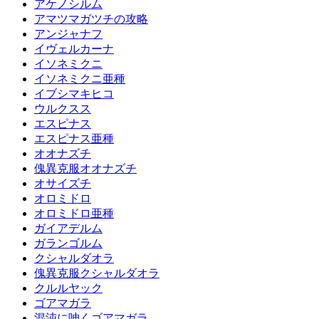
アケノシルム
アマツマガツチの攻略
アンジャナフ
イヴェルカーナ
イソネミクニ
イソネミクニ亜種
イブシマキヒコ
ウルクスス
エスピナス
エスピナス亜種
オオナズチ
傀異克服オオナズチ
オサイズチ
オロミドロ
オロミドロ亜種
ガイアデルム
ガランゴルム
クシャルダオラ
傀異克服クシャルダオラ
クルルヤック
ゴアマガラ
混沌に呻くゴアマガラ