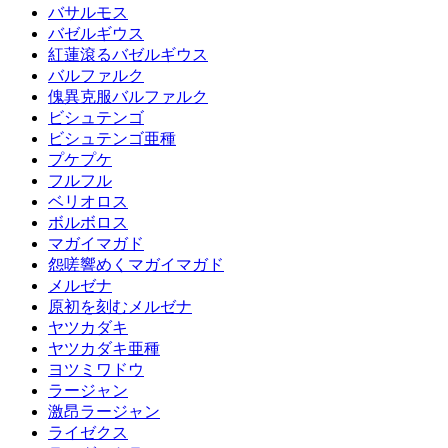
バサルモス
バゼルギウス
紅蓮滾るバゼルギウス
バルファルク
傀異克服バルファルク
ビシュテンゴ
ビシュテンゴ亜種
プケプケ
フルフル
ベリオロス
ボルボロス
マガイマガド
怨嗟響めくマガイマガド
メルゼナ
原初を刻むメルゼナ
ヤツカダキ
ヤツカダキ亜種
ヨツミワドウ
ラージャン
激昂ラージャン
ライゼクス