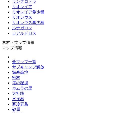
ラングロトラ
リオレイア
リオレイア希少種
リオレウス
リオレウス希少種
ルナガロン
ロアルドロス
素材・マップ情報
マップ情報
全マップ一覧
サブキャンプ解放
城塞高地
密林
塔の秘境
カムラの里
大社跡
水没林
寒冷群島
砂原