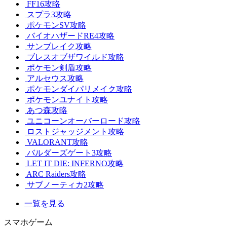
FF16攻略
スプラ3攻略
ポケモンSV攻略
バイオハザードRE4攻略
サンブレイク攻略
ブレスオブザワイルド攻略
ポケモン剣盾攻略
アルセウス攻略
ポケモンダイパリメイク攻略
ポケモンユナイト攻略
あつ森攻略
ユニコーンオーバーロード攻略
ロストジャッジメント攻略
VALORANT攻略
バルダーズゲート3攻略
LET IT DIE: INFERNO攻略
ARC Raiders攻略
サブノーティカ2攻略
一覧を見る
スマホゲーム