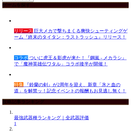
ゲームを探す
リリース
巨大メカで撃ちまくる爽快シューティングゲ
ーム『終末のタイタン：ラストラッシュ』リリース！
コラボ
ついに虎王＆影虎が来た！『鋼嵐 - メカラシ』
で「魔神英雄伝ワタル」コラボ後半が開催！
特集
『鈴蘭の剣』が2周年を迎え、新章「氷と血の
道」を解禁ッ！記念イベントの報酬もお見逃し無く！
攻略記事ランキング
最強武器種ランキング｜全武器評価
1