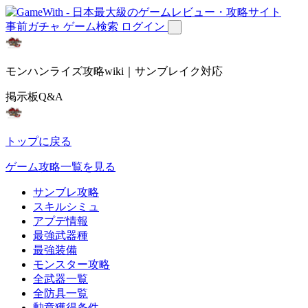
事前ガチャ
ゲーム検索
ログイン
モンハンライズ攻略wiki｜サンブレイク対応
掲示板Q&A
トップに戻る
ゲーム攻略一覧を見る
サンブレ攻略
スキルシミュ
アプデ情報
最強武器種
最強装備
モンスター攻略
全武器一覧
全防具一覧
勲章獲得条件