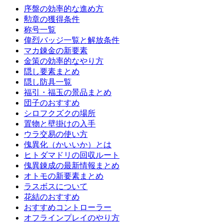
序盤の効率的な進め方
勲章の獲得条件
称号一覧
偉烈バッジ一覧と解放条件
マカ錬金の新要素
金策の効率的なやり方
隠し要素まとめ
隠し防具一覧
福引・福玉の景品まとめ
団子のおすすめ
シロフクズクの場所
置物と壁掛けの入手
ウラ交易の使い方
傀異化（かいいか）とは
ヒトダマドリの回収ルート
傀異錬成の最新情報まとめ
オトモの新要素まとめ
ラスボスについて
花結のおすすめ
おすすめコントローラー
オフラインプレイのやり方