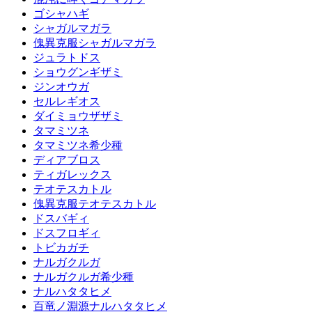
ゴシャハギ
シャガルマガラ
傀異克服シャガルマガラ
ジュラトドス
ショウグンギザミ
ジンオウガ
セルレギオス
ダイミョウザザミ
タマミツネ
タマミツネ希少種
ディアブロス
ティガレックス
テオテスカトル
傀異克服テオテスカトル
ドスバギィ
ドスフロギィ
トビカガチ
ナルガクルガ
ナルガクルガ希少種
ナルハタタヒメ
百竜ノ淵源ナルハタタヒメ