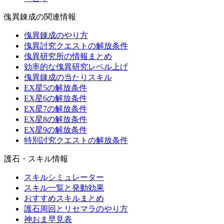
傀異錬成の関連情報
傀異錬成のやり方
傀異討究クエストの解放条件
傀異研究所の情報まとめ
効率的な傀異研究レベル上げ
傀異錬成の当たりスキル
EX星5の解放条件
EX星6の解放条件
EX星7の解放条件
EX星8の解放条件
EX星9の解放条件
特別討究クエストの解放条件
護石・スキル情報
スキルシミュレーター
スキル一覧と発動効果
おすすめスキルまとめ
護石周回とリセマラのやり方
神おま早見表