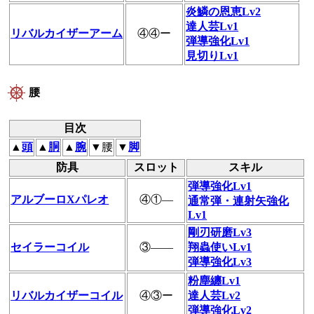
炎鱗の恩恵Lv2
達人芸Lv1
リバルカイザーアーム
④④ー
弾導強化Lv1
見切りLv1
腰
目次
▲
頭
▲
胴
▲
腕
▼腰
▼
脚
防具
スロット
スキル
弾導強化Lv1
アルブーロXパレオ
④①―
通常弾・連射矢強化
Lv1
剛刃研磨Lv3
セイラーコイル
③――
翔蟲使いLv1
弾導強化Lv3
粉塵纏Lv1
リバルカイザーコイル
④③ー
達人芸Lv2
弾導強化Lv2