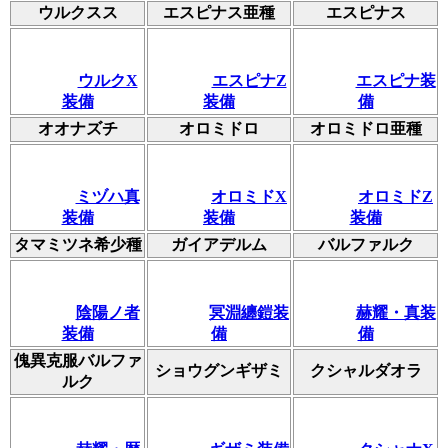
ウルクスス
エスピナス亜種
エスピナス
ウルクX
エスピナZ
エスピナ装
装備
装備
備
オオナズチ
オロミドロ
オロミドロ亜種
ミヅハ真
オロミドX
オロミドZ
装備
装備
装備
タマミツネ希少種
ガイアデルム
バルファルク
陰陽ノ者
冥淵纏鎧装
赫耀・真装
装備
備
備
傀異克服バルファ
ショウグンギザミ
クシャルダオラ
ルク