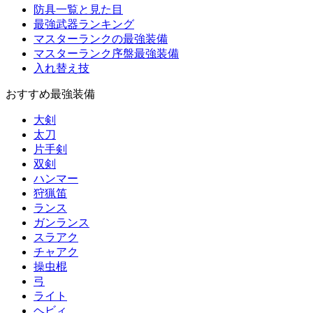
防具一覧と見た目
最強武器ランキング
マスターランクの最強装備
マスターランク序盤最強装備
入れ替え技
おすすめ最強装備
大剣
太刀
片手剣
双剣
ハンマー
狩猟笛
ランス
ガンランス
スラアク
チャアク
操虫棍
弓
ライト
ヘビィ