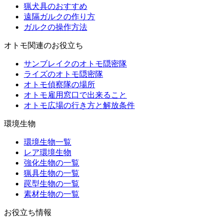
猟犬具のおすすめ
遠隔ガルクの作り方
ガルクの操作方法
オトモ関連のお役立ち
サンブレイクのオトモ隠密隊
ライズのオトモ隠密隊
オトモ偵察隊の場所
オトモ雇用窓口で出来ること
オトモ広場の行き方と解放条件
環境生物
環境生物一覧
レア環境生物
強化生物の一覧
猟具生物の一覧
罠型生物の一覧
素材生物の一覧
お役立ち情報