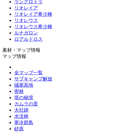
ラングロトラ
リオレイア
リオレイア希少種
リオレウス
リオレウス希少種
ルナガロン
ロアルドロス
素材・マップ情報
マップ情報
全マップ一覧
サブキャンプ解放
城塞高地
密林
塔の秘境
カムラの里
大社跡
水没林
寒冷群島
砂原