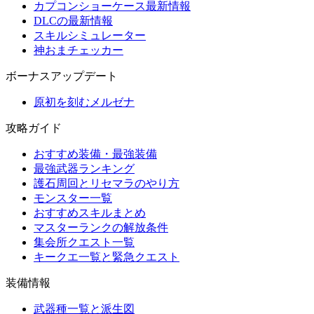
カプコンショーケース最新情報
DLCの最新情報
スキルシミュレーター
神おまチェッカー
ボーナスアップデート
原初を刻むメルゼナ
攻略ガイド
おすすめ装備・最強装備
最強武器ランキング
護石周回とリセマラのやり方
モンスター一覧
おすすめスキルまとめ
マスターランクの解放条件
集会所クエスト一覧
キークエ一覧と緊急クエスト
装備情報
武器種一覧と派生図