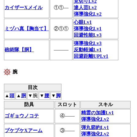
見切りLv2
カイザーXメイル
①①―
達人芸Lv2
弾導強化Lv2
心眼Lv1
ミヅハ真【胸当て】
②①①
弾導強化Lv1
回避性能Lv3
弾導強化Lv3
砲術隊【胴】
―――
反動軽減Lv1
回避距離UPLv1
腕
目次
▲
頭
▲
胴
▼腕
▼
腰
▼
脚
防具
スロット
スキル
精霊の加護Lv1
ゴギョウノコテ
④――
弾導強化Lv2
弾丸節約Lv1
プケプケXアーム
③――
弾導強化Lv2