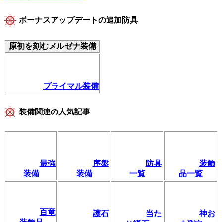
ボーナスアップデートの追加防具
原初を刻むメルゼナ装備
プライマル装備
装備関連の人気記事
最強
序盤
防具
装飾
装備
装備
一覧
品一覧
百竜
護石
当た
神お