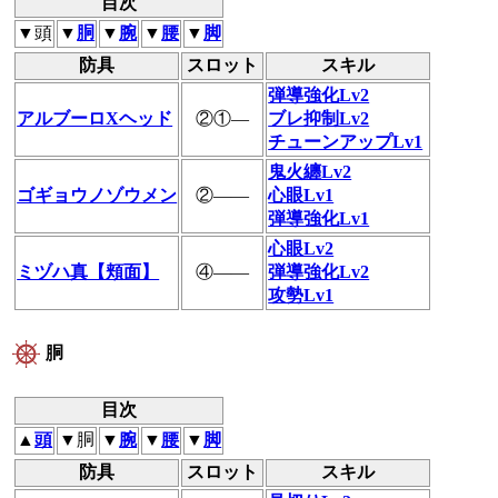
目次
▼頭
▼
胴
▼
腕
▼
腰
▼
脚
防具
スロット
スキル
弾導強化Lv2
アルブーロXヘッド
②①―
ブレ抑制Lv2
チューンアップLv1
鬼火纏Lv2
ゴギョウノゾウメン
②――
心眼Lv1
弾導強化Lv1
心眼Lv2
ミヅハ真【頬面】
④――
弾導強化Lv2
攻勢Lv1
胴
目次
▲
頭
▼胴
▼
腕
▼
腰
▼
脚
防具
スロット
スキル