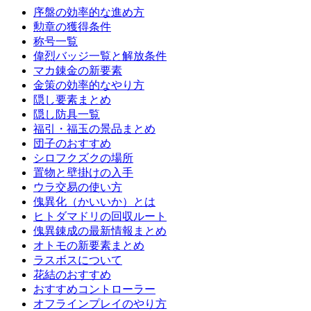
序盤の効率的な進め方
勲章の獲得条件
称号一覧
偉烈バッジ一覧と解放条件
マカ錬金の新要素
金策の効率的なやり方
隠し要素まとめ
隠し防具一覧
福引・福玉の景品まとめ
団子のおすすめ
シロフクズクの場所
置物と壁掛けの入手
ウラ交易の使い方
傀異化（かいいか）とは
ヒトダマドリの回収ルート
傀異錬成の最新情報まとめ
オトモの新要素まとめ
ラスボスについて
花結のおすすめ
おすすめコントローラー
オフラインプレイのやり方