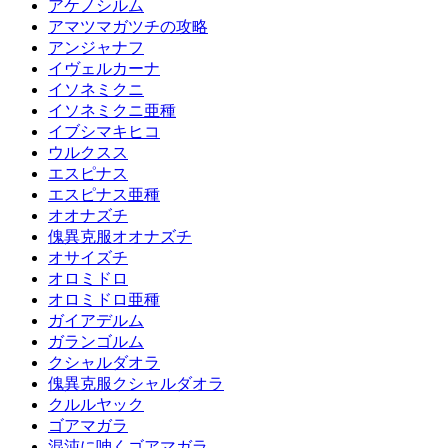
アケノシルム
アマツマガツチの攻略
アンジャナフ
イヴェルカーナ
イソネミクニ
イソネミクニ亜種
イブシマキヒコ
ウルクスス
エスピナス
エスピナス亜種
オオナズチ
傀異克服オオナズチ
オサイズチ
オロミドロ
オロミドロ亜種
ガイアデルム
ガランゴルム
クシャルダオラ
傀異克服クシャルダオラ
クルルヤック
ゴアマガラ
混沌に呻くゴアマガラ