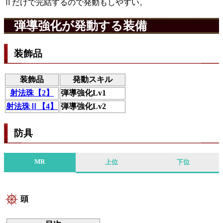
Ⅱだけで完結するので発動もしやすい。
弾導強化が発動する装備
装飾品
装飾品
発動スキル
射法珠【2】
弾導強化Lv1
射法珠Ⅱ【4】
弾導強化Lv2
防具
MR
上位
下位
頭