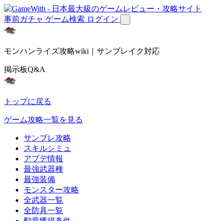
事前ガチャ
ゲーム検索
ログイン
モンハンライズ攻略wiki｜サンブレイク対応
掲示板Q&A
トップに戻る
ゲーム攻略一覧を見る
サンブレ攻略
スキルシミュ
アプデ情報
最強武器種
最強装備
モンスター攻略
全武器一覧
全防具一覧
勲章獲得条件