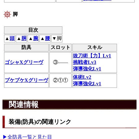
脚
目次
▲
頭
▲
胴
▲
腕
▲
腰
▼脚
防具
スロット
スキル
抜刀術【力】Lv1
ゴシャXグリーヴ
③――
挑戦者Lv3
弾導強化Lv1
体術Lv2
プケプケXグリーヴ
②①①
弾導強化Lv1
関連情報
装備(防具)の関連リンク
▶全防具一覧と見た目