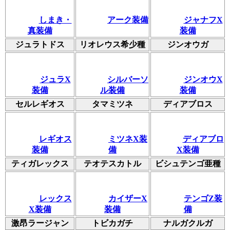
しまき・
アーク装備
ジャナフX
真装備
装備
ジュラトドス
リオレウス希少種
ジンオウガ
ジュラX
シルバーソ
ジンオウX
装備
ル装備
装備
セルレギオス
タマミツネ
ディアブロス
レギオス
ミツネX装
ディアブロ
装備
備
X装備
ティガレックス
テオテスカトル
ビシュテンゴ亜種
レックス
カイザーX
テンゴZ装
X装備
装備
備
激昂ラージャン
トビカガチ
ナルガクルガ