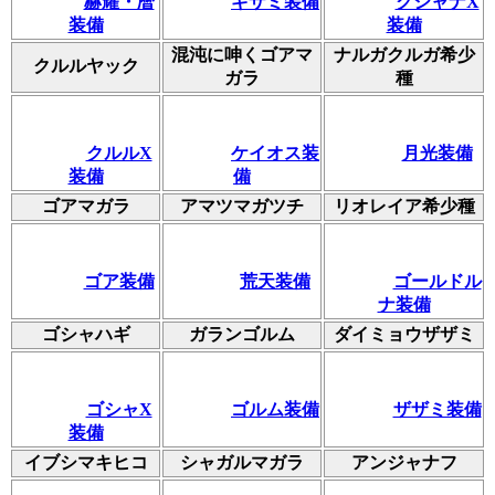
赫耀・暦
ギザミ装備
クシャナX
装備
装備
混沌に呻くゴアマ
ナルガクルガ希少
クルルヤック
ガラ
種
クルルX
ケイオス装
月光装備
装備
備
ゴアマガラ
アマツマガツチ
リオレイア希少種
ゴア装備
荒天装備
ゴールドル
ナ装備
ゴシャハギ
ガランゴルム
ダイミョウザザミ
ゴシャX
ゴルム装備
ザザミ装備
装備
イブシマキヒコ
シャガルマガラ
アンジャナフ