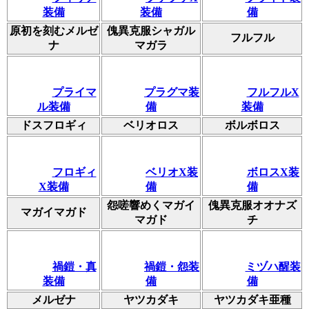
装備
装備
備
原初を刻むメルゼ
傀異克服シャガル
フルフル
ナ
マガラ
プライマ
プラグマ装
フルフルX
ル装備
備
装備
ドスフロギィ
ベリオロス
ボルボロス
フロギィ
ベリオX装
ボロスX装
X装備
備
備
怨嗟響めくマガイ
傀異克服オオナズ
マガイマガド
マガド
チ
禍鎧・真
禍鎧・怨装
ミヅハ醒装
装備
備
備
メルゼナ
ヤツカダキ
ヤツカダキ亜種