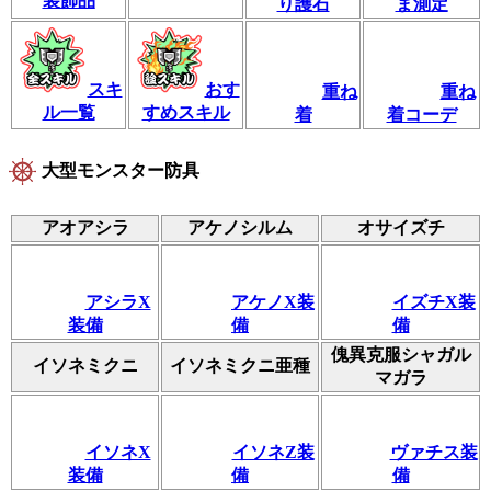
装飾品
り護石
ま測定
スキ
おす
重ね
重ね
ル一覧
すめスキル
着
着コーデ
大型モンスター防具
アオアシラ
アケノシルム
オサイズチ
アシラX
アケノX装
イズチX装
装備
備
備
傀異克服シャガル
イソネミクニ
イソネミクニ亜種
マガラ
イソネX
イソネZ装
ヴァチス装
装備
備
備