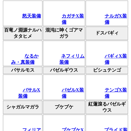
怒天装備
カガチX装
ナルガX装
備
備
百竜ノ淵源ナルハ
混沌に呻くゴアマ
ドスバギィ
タタヒメ
ガラ
なるか
ネフィリム
バギィX装
み・真装備
装備
備
バサルモス
バゼルギウス
ビシュテンゴ
バサルX
バゼルX装
テンゴX装
装備
備
備
紅蓮滾るバゼルギ
シャガルマガラ
プケプケ
ウス
フィリア
プケプケX
プライド装