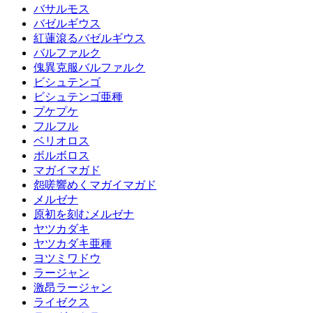
バサルモス
バゼルギウス
紅蓮滾るバゼルギウス
バルファルク
傀異克服バルファルク
ビシュテンゴ
ビシュテンゴ亜種
プケプケ
フルフル
ベリオロス
ボルボロス
マガイマガド
怨嗟響めくマガイマガド
メルゼナ
原初を刻むメルゼナ
ヤツカダキ
ヤツカダキ亜種
ヨツミワドウ
ラージャン
激昂ラージャン
ライゼクス