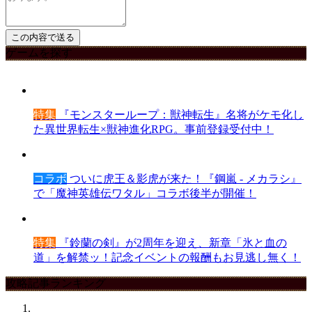
ゲームを探す
特集
『モンスターループ：獣神転生』名将がケモ化し
た異世界転生×獣神進化RPG。事前登録受付中！
コラボ
ついに虎王＆影虎が来た！『鋼嵐 - メカラシ』
で「魔神英雄伝ワタル」コラボ後半が開催！
特集
『鈴蘭の剣』が2周年を迎え、新章「氷と血の
道」を解禁ッ！記念イベントの報酬もお見逃し無く！
攻略記事ランキング