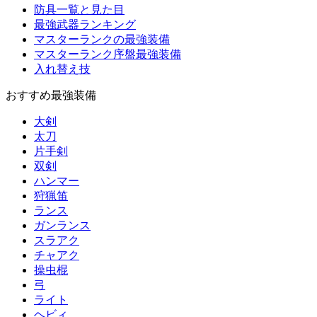
防具一覧と見た目
最強武器ランキング
マスターランクの最強装備
マスターランク序盤最強装備
入れ替え技
おすすめ最強装備
大剣
太刀
片手剣
双剣
ハンマー
狩猟笛
ランス
ガンランス
スラアク
チャアク
操虫棍
弓
ライト
ヘビィ