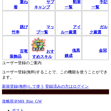
重ね
サブ
勲章
手記
着
キャンプ
一覧
一覧
跳び
マッ
アイ
ガル
竹串
プ一覧
ルー厳選
ク厳選
傀異
金冠
百竜
おす
錬成
装飾品
すめスキル
ユーザー登録のご案内
ユーザー登録(無料)することで、この機能を使うことができ
ます。
新規登録(無料)して使う
登録済みの方はログイン
この記事を書いた人
攻略班＠MH_Rise_GW
ポスト