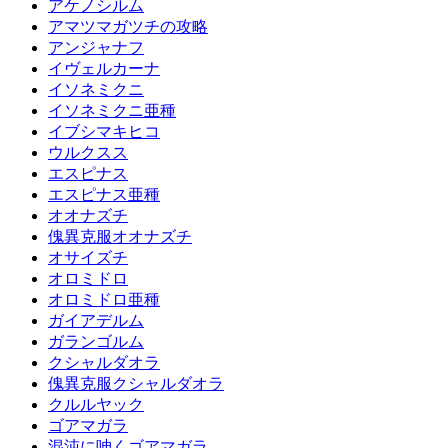
アケノシルム
アマツマガツチの攻略
アンジャナフ
イヴェルカーナ
イソネミクニ
イソネミクニ亜種
イブシマキヒコ
ウルクスス
エスピナス
エスピナス亜種
オオナズチ
傀異克服オオナズチ
オサイズチ
オロミドロ
オロミドロ亜種
ガイアデルム
ガランゴルム
クシャルダオラ
傀異克服クシャルダオラ
クルルヤック
ゴアマガラ
混沌に呻くゴアマガラ