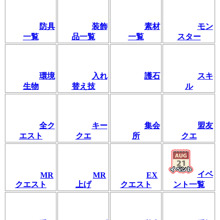
防具
装飾
素材
モン
一覧
品一覧
一覧
スター
環境
入れ
護石
スキ
生物
替え技
ル
全ク
キー
集会
盟友
エスト
クエ
所
クエ
イベ
MR
MR
EX
クエスト
上げ
クエスト
ント一覧