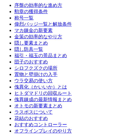
序盤の効率的な進め方
勲章の獲得条件
称号一覧
偉烈バッジ一覧と解放条件
マカ錬金の新要素
金策の効率的なやり方
隠し要素まとめ
隠し防具一覧
福引・福玉の景品まとめ
団子のおすすめ
シロフクズクの場所
置物と壁掛けの入手
ウラ交易の使い方
傀異化（かいいか）とは
ヒトダマドリの回収ルート
傀異錬成の最新情報まとめ
オトモの新要素まとめ
ラスボスについて
花結のおすすめ
おすすめコントローラー
オフラインプレイのやり方