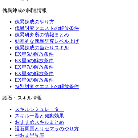
傀異錬成の関連情報
傀異錬成のやり方
傀異討究クエストの解放条件
傀異研究所の情報まとめ
効率的な傀異研究レベル上げ
傀異錬成の当たりスキル
EX星5の解放条件
EX星6の解放条件
EX星7の解放条件
EX星8の解放条件
EX星9の解放条件
特別討究クエストの解放条件
護石・スキル情報
スキルシミュレーター
スキル一覧と発動効果
おすすめスキルまとめ
護石周回とリセマラのやり方
神おま早見表