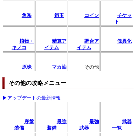
魚系
鎧玉
コイン
チケッ
ト
植物・
精算ア
調合ア
傀異化
キノコ
イテム
イテム
原珠
マカ油
その他
その他の攻略メニュー
▶アップデートの最新情報
序盤
最強
最強
武器
装備
装備
武器
一覧