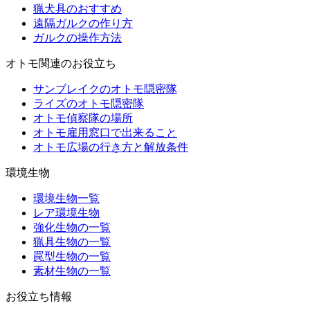
猟犬具のおすすめ
遠隔ガルクの作り方
ガルクの操作方法
オトモ関連のお役立ち
サンブレイクのオトモ隠密隊
ライズのオトモ隠密隊
オトモ偵察隊の場所
オトモ雇用窓口で出来ること
オトモ広場の行き方と解放条件
環境生物
環境生物一覧
レア環境生物
強化生物の一覧
猟具生物の一覧
罠型生物の一覧
素材生物の一覧
お役立ち情報