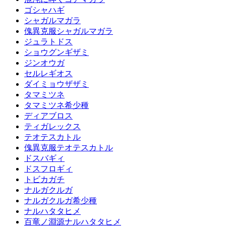
ゴシャハギ
シャガルマガラ
傀異克服シャガルマガラ
ジュラトドス
ショウグンギザミ
ジンオウガ
セルレギオス
ダイミョウザザミ
タマミツネ
タマミツネ希少種
ディアブロス
ティガレックス
テオテスカトル
傀異克服テオテスカトル
ドスバギィ
ドスフロギィ
トビカガチ
ナルガクルガ
ナルガクルガ希少種
ナルハタタヒメ
百竜ノ淵源ナルハタタヒメ