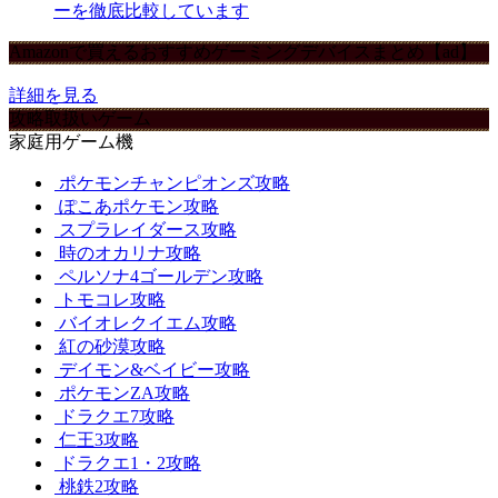
ーを徹底比較しています
Amazonで買えるおすすめゲーミングデバイスまとめ【ad】
詳細を見る
攻略取扱いゲーム
家庭用ゲーム機
ポケモンチャンピオンズ攻略
ぽこあポケモン攻略
スプラレイダース攻略
時のオカリナ攻略
ペルソナ4ゴールデン攻略
トモコレ攻略
バイオレクイエム攻略
紅の砂漠攻略
デイモン&ベイビー攻略
ポケモンZA攻略
ドラクエ7攻略
仁王3攻略
ドラクエ1・2攻略
桃鉄2攻略