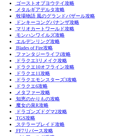
ゴーストオブヨウテイ攻略
メタルギアデルタ攻略
牧場物語 風のグランドバザール攻略
ドンキーコングバナンザ攻略
マリオカートワールド攻略
モンハンワイルズ攻略
エルデンリング攻略
Blades of Fire攻略
ファンタジーライフi攻略
ドラクエ3リメイク攻略
ドラクエ10オフライン攻略
ドラクエ11攻略
ドラクエモンスターズ3攻略
ドラクエ6攻略
メタファー攻略
知恵のかりもの攻略
魔女の泉R攻略
ドラゴンズドグマ2攻略
TGS攻略
ステラーブレイド攻略
FF7リバース攻略