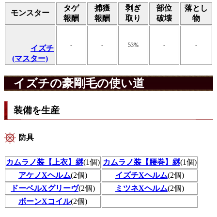
タゲ
捕獲
剥ぎ
部位
落とし
モンスター
報酬
報酬
取り
破壊
物
-
-
53%
-
-
イズチ
(マスター)
イズチの豪剛毛の使い道
装備を生産
防具
カムラノ装【上衣】継
(1個)
カムラノ装【腰巻】継
(1個)
アケノXヘルム
(2個)
イズチXヘルム
(2個)
ドーベルXグリーヴ
(2個)
ミツネXヘルム
(2個)
ボーンXコイル
(2個)