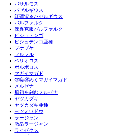
バサルモス
バゼルギウス
紅蓮滾るバゼルギウス
バルファルク
傀異克服バルファルク
ビシュテンゴ
ビシュテンゴ亜種
プケプケ
フルフル
ベリオロス
ボルボロス
マガイマガド
怨嗟響めくマガイマガド
メルゼナ
原初を刻むメルゼナ
ヤツカダキ
ヤツカダキ亜種
ヨツミワドウ
ラージャン
激昂ラージャン
ライゼクス