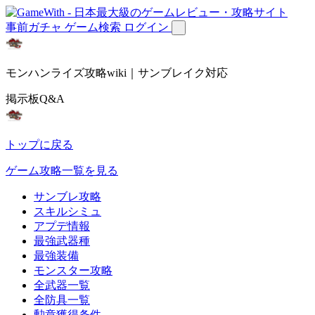
事前ガチャ
ゲーム検索
ログイン
モンハンライズ攻略wiki｜サンブレイク対応
掲示板Q&A
トップに戻る
ゲーム攻略一覧を見る
サンブレ攻略
スキルシミュ
アプデ情報
最強武器種
最強装備
モンスター攻略
全武器一覧
全防具一覧
勲章獲得条件