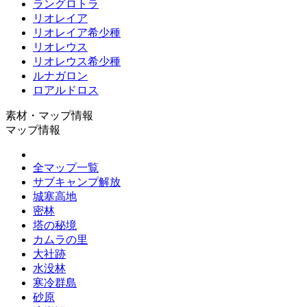
ラングロトラ
リオレイア
リオレイア希少種
リオレウス
リオレウス希少種
ルナガロン
ロアルドロス
素材・マップ情報
マップ情報
全マップ一覧
サブキャンプ解放
城塞高地
密林
塔の秘境
カムラの里
大社跡
水没林
寒冷群島
砂原