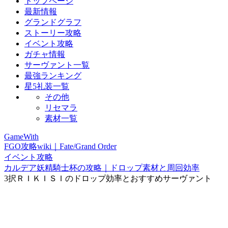
トップページ
最新情報
グランドグラフ
ストーリー攻略
イベント攻略
ガチャ情報
サーヴァント一覧
最強ランキング
星5礼装一覧
その他
リセマラ
素材一覧
GameWith
FGO攻略wiki｜Fate/Grand Order
イベント攻略
カルデア妖精騎士杯の攻略｜ドロップ素材と周回効率
3択ＲＩＫＩＳＩのドロップ効率とおすすめサーヴァント