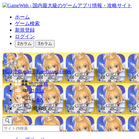
ホーム
ゲーム検索
新規登録
ログイン
2カラム
3カラム
FGO攻略wiki｜Fate/Grand Order
他の攻略
コミュ
Q&A
掲示板