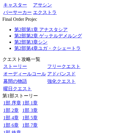
キャスター
アサシン
バーサーカー
エクストラ
Final Order Projec
第2部第1章 アナスタシア
第2部第2章 ゲッテルデメルング
第2部第3章シン
第2部第4章ユガ・クシェートラ
クエスト攻略一覧
ストーリー
フリークエスト
オーディールコール
アドバンスド
幕間の物語
強化クエスト
曜日クエスト
第1部ストーリー
1部 序章
1部 1章
1部 2章
1部 3章
1部 4章
1部 5章
1部 6章
1部 7章
1部 終章