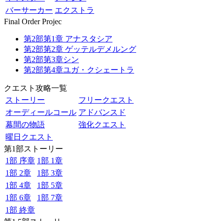
バーサーカー
エクストラ
Final Order Projec
第2部第1章 アナスタシア
第2部第2章 ゲッテルデメルング
第2部第3章シン
第2部第4章ユガ・クシェートラ
クエスト攻略一覧
ストーリー
フリークエスト
オーディールコール
アドバンスド
幕間の物語
強化クエスト
曜日クエスト
第1部ストーリー
1部 序章
1部 1章
1部 2章
1部 3章
1部 4章
1部 5章
1部 6章
1部 7章
1部 終章