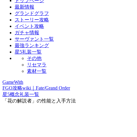
トップページ
最新情報
グランドグラフ
ストーリー攻略
イベント攻略
ガチャ情報
サーヴァント一覧
最強ランキング
星5礼装一覧
その他
リセマラ
素材一覧
GameWith
FGO攻略wiki｜Fate/Grand Order
星5概念礼装一覧
「花の解説者」の性能と入手方法