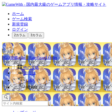
ホーム
ゲーム検索
新規登録
ログイン
2カラム
3カラム
FGO攻略wiki｜Fate/Grand Order
他の攻略
コミュ
Q&A
掲示板