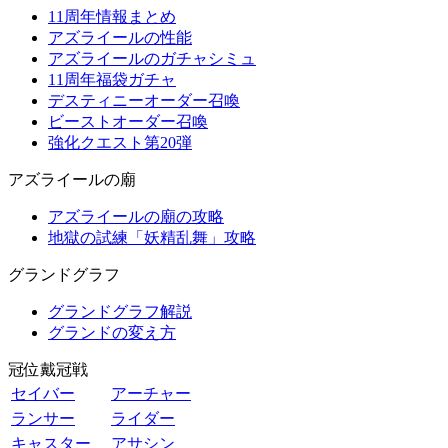
11周年情報まとめ
アズライールの性能
アズライールのガチャシミュ
11周年福袋ガチャ
デスティニーオーダー召喚
ビーストオーダー召喚
強化クエスト第20弾
アズライールの廟
アズライールの廟の攻略
地獄の試練「妖精乱舞」攻略
グランドグラフ
グランドグラフ解説
グランドの変え方
冠位戴冠戦
セイバー
アーチャー
ランサー
ライダー
キャスター
アサシン