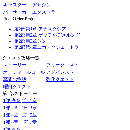
キャスター
アサシン
バーサーカー
エクストラ
Final Order Projec
第2部第1章 アナスタシア
第2部第2章 ゲッテルデメルング
第2部第3章シン
第2部第4章ユガ・クシェートラ
クエスト攻略一覧
ストーリー
フリークエスト
オーディールコール
アドバンスド
幕間の物語
強化クエスト
曜日クエスト
第1部ストーリー
1部 序章
1部 1章
1部 2章
1部 3章
1部 4章
1部 5章
1部 6章
1部 7章
1部 終章