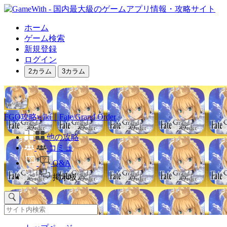
ホーム
ゲーム検索
新規登録
ログイン
2カラム
3カラム
FGO攻略wiki｜Fate/Grand Order
他の攻略
コミュ
Q&A
掲示板