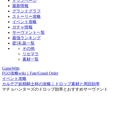
トップページ
最新情報
グランドグラフ
ストーリー攻略
イベント攻略
ガチャ情報
サーヴァント一覧
最強ランキング
星5礼装一覧
その他
リセマラ
素材一覧
GameWith
FGO攻略wiki｜Fate/Grand Order
イベント攻略
カルデア妖精騎士杯の攻略｜ドロップ素材と周回効率
マチョハンターズのドロップ効率とおすすめサーヴァント