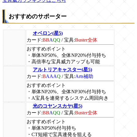
宝具威力ランキングはこちら
おすすめのサポーター
オベロン(星5)
カード:
BB
A
QQ
/
宝具:
Buster全体
おすすめポイント
・単体NP50%、全体NP20%付与持ち
・高倍率な宝具威力アップも可能
アルトリアキャスター(星5)
カード:
B
AAA
Q
/
宝具:
Arts補助
おすすめポイント
・単体NP20%、全体NP30%付与持ち
・A宝具を連発するシステム周回向き
光のコヤンスカヤ(星5)
カード:
BB
A
QQ
/
宝具:
Buster全体
おすすめポイント
・単体NP50%付与持ち
・CT短縮で宝具連発を狙える