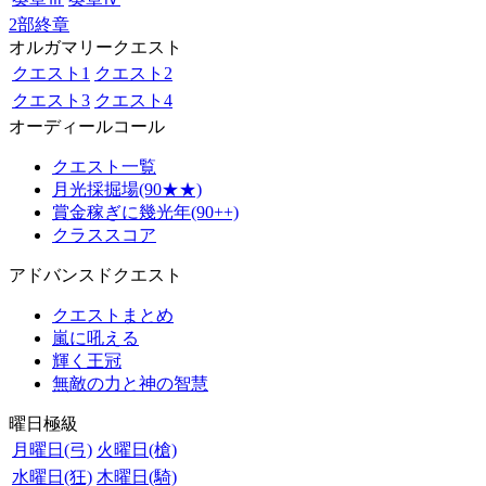
2部終章
オルガマリークエスト
クエスト1
クエスト2
クエスト3
クエスト4
オーディールコール
クエスト一覧
月光採掘場(90★★)
賞金稼ぎに幾光年(90++)
クラススコア
アドバンスドクエスト
クエストまとめ
嵐に吼える
輝く王冠
無敵の力と神の智慧
曜日極級
月曜日(弓)
火曜日(槍)
水曜日(狂)
木曜日(騎)