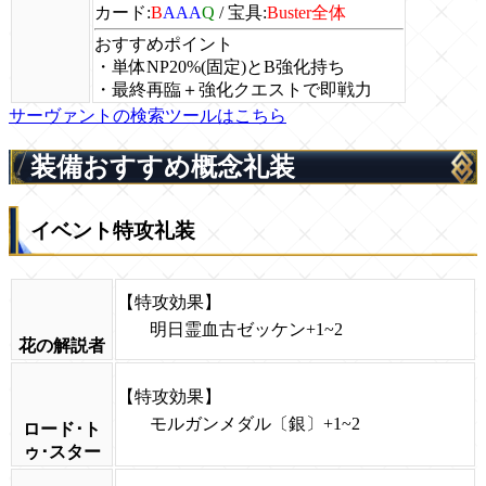
カード:
B
AAA
Q
/
宝具:
Buster全体
おすすめポイント
・単体NP20%(固定)とB強化持ち
・最終再臨＋強化クエストで即戦力
サーヴァントの検索ツールはこちら
装備おすすめ概念礼装
イベント特攻礼装
【特攻効果】
明日霊血古ゼッケン
+1~2
花の解説者
【特攻効果】
モルガンメダル〔銀〕
+1~2
ロード･ト
ゥ･スター