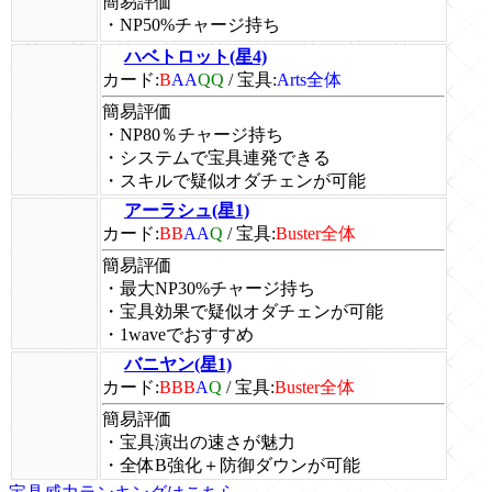
簡易評価
・NP50%チャージ持ち
ハベトロット(星4)
カード:
B
AA
QQ
/
宝具:
Arts全体
簡易評価
・NP80％チャージ持ち
・システムで宝具連発できる
・スキルで疑似オダチェンが可能
アーラシュ(星1)
カード:
BB
AA
Q
/
宝具:
Buster全体
簡易評価
・最大NP30%チャージ持ち
・宝具効果で疑似オダチェンが可能
・1waveでおすすめ
バニヤン(星1)
カード:
BBB
A
Q
/
宝具:
Buster全体
簡易評価
・宝具演出の速さが魅力
・全体B強化＋防御ダウンが可能