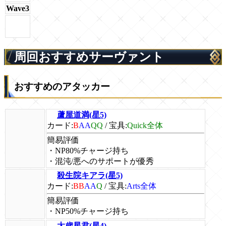
Wave3
周回おすすめサーヴァント
おすすめのアタッカー
蘆屋道満(星5)
カード:
B
AA
QQ
/
宝具:
Quick全体
簡易評価
・NP80%チャージ持ち
・混沌/悪へのサポートが優秀
殺生院キアラ(星5)
カード:
BB
AA
Q
/
宝具:
Arts全体
簡易評価
・NP50%チャージ持ち
太歳星君(星4)