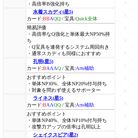
・高倍率B強化持ち
水着スカディ(星5)
カード:
BB
A
QQ
/
宝具:
Quick全体
簡易評価
・高倍率なQ強化と単体最大NP50%持
ち
・Q宝具を連発するシステム周回向き
・通常スカディも同様におすすめ
孔明(星5)
カード:
B
AAA
Q
/
宝具:
Arts補助
おすすめポイント
・単体NP30%、全体NP20%付与持ち
・対象を問わず使えるサポーター
ライネス(星5)
カード:
B
AA
QQ
/
宝具:
Arts補助
おすすめポイント
・単体NP40%、全体NP10%付与持ち
・攻撃力アップの倍率は孔明以上
シェイクスピア(星2)