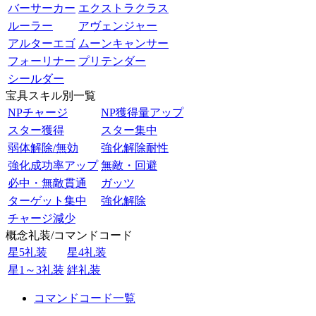
バーサーカー
エクストラクラス
ルーラー
アヴェンジャー
アルターエゴ
ムーンキャンサー
フォーリナー
プリテンダー
シールダー
宝具スキル別一覧
NPチャージ
NP獲得量アップ
スター獲得
スター集中
弱体解除/無効
強化解除耐性
強化成功率アップ
無敵・回避
必中・無敵貫通
ガッツ
ターゲット集中
強化解除
チャージ減少
概念礼装/コマンドコード
星5礼装
星4礼装
星1～3礼装
絆礼装
コマンドコード一覧