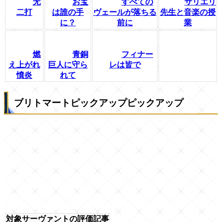
无
お宝
すべての
サリエリ
二打
は誰の手
ヴェールが落ちる
先生と音楽の授
に？
前に
業
燃
青銅
フィナー
え上がれ
巨人に守ら
レは皆で
憤炎
れて
ブリトマートピックアップピックアップ
対象サーヴァントの評価記事