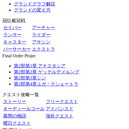
グランドグラフ解説
グランドの変え方
冠位戴冠戦
セイバー
アーチャー
ランサー
ライダー
キャスター
アサシン
バーサーカー
エクストラ
Final Order Projec
第2部第1章 アナスタシア
第2部第2章 ゲッテルデメルング
第2部第3章シン
第2部第4章ユガ・クシェートラ
クエスト攻略一覧
ストーリー
フリークエスト
オーディールコール
アドバンスド
幕間の物語
強化クエスト
曜日クエスト