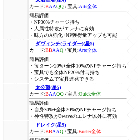
カード:
B
AA
QQ
/
宝具:
Arts全体
簡易評価
・NP30%チャージ持ち
・人属性特攻がエレナに有効
・味方のA強化+NP獲得量アップも可能
ダヴィンチ(ライダー)(星5)
カード:
BB
AA
Q
/
宝具:
Arts全体
簡易評価
・毎ターン20%+全体10%のNPチャージ持ち
・宝具でも全体NP20%付与持ち
・システムで宝具連発できる
太公望(星5)
カード:
B
AA
QQ
/
宝具:
Quick全体
簡易評価
・自身30%+全体20%のNPチャージ持ち
・神性特攻が3waveのエレナ以外に有効
ドレイク(星5)
カード:
BB
AA
Q
/
宝具:
Buster全体