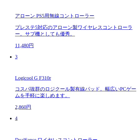
アローン PS5用無線コントローラー
プレステ5対応のアローン製ワイヤレスコントローラ
ー。サブ機としても優秀。
11,480円
3
Logicool G F310r
コスパ抜群のロジクール製有線パッド。幅広いPCゲー
ムを手軽に楽しめます。
2,860円
4
DualSense ワイヤレスコントローラー