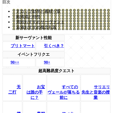
目次
ドロップ効率と素材一覧
敵構成と特性
周回おすすめサーヴァント
装備おすすめ概念礼装
新サーヴァント性能
引くべき？
ブリトマート
イベントフリクエ
90++
90+
超高難易度クエスト
无
お宝
すべての
サリエリ
二打
は誰の手
ヴェールが落ちる
先生と音楽の授
に？
前に
業