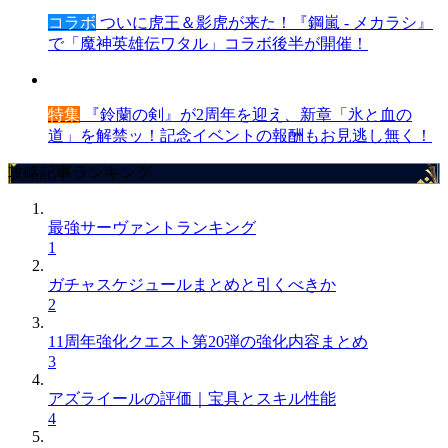
コラボ
ついに虎王＆影虎が来た！『鋼嵐 - メカラシ』
で「魔神英雄伝ワタル」コラボ後半が開催！
特集
『鈴蘭の剣』が2周年を迎え、新章「氷と血の
道」を解禁ッ！記念イベントの報酬もお見逃し無く！
攻略記事ランキング
最強サーヴァントランキング
1
ガチャスケジュールまとめと引くべきか
2
11周年強化クエスト第20弾の強化内容まとめ
3
アズライールの評価｜宝具とスキル性能
4