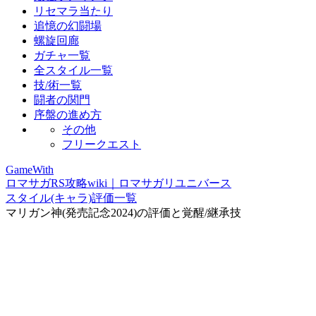
リセマラ当たり
追憶の幻闘場
螺旋回廊
ガチャ一覧
全スタイル一覧
技/術一覧
闘者の関門
序盤の進め方
その他
フリークエスト
GameWith
ロマサガRS攻略wiki｜ロマサガリユニバース
スタイル(キャラ)評価一覧
マリガン神(発売記念2024)の評価と覚醒/継承技