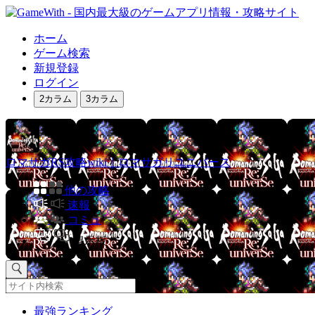
ホーム
ゲーム検索
新規登録
ログイン
2カラム
3カラム
ロマサガRS攻略wiki｜ロマサガリユニバース
他の攻略
速報
コミュ
掲示板
最強ランキング