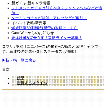
新ガチャ/新キャラ情報
シムメシュガチャは引くべき？シャムマベルなどが追
加！
ターミンガチャが開催！アレツなどが追加！
イベント攻略/新要素
螺旋回廊580階最終皇帝の攻略はこちら
GameWithからのお知らせ
未経験可&完全在宅！攻略ライター募集！
ロマサガRS(リユニバース)の飛剣+の効果と習得キャラで
す。練達後の効果や参照ステータスも掲載！
▶技・術一覧に戻る
目次
効果
習得するスタイル