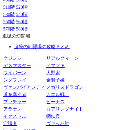
510階
520階
530階
540階
550階
560階
570階
580階
追憶の幻闘場
追憶の幻闘場の攻略まとめ
クジンシー
リアルクィーン
デスマスター
ドマファ
ワイバーン
大野盗
シグフレイ
金獅子姫
ヴァンパイアレディ
メガリスドラゴン
道を塞ぐ者
カエル戦士
ブッチャー
ビーナス
アラケス
ロアリングナイト
イクストル
鋼鉄兵
守護者
ヴァッハ神