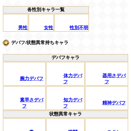
各性別キャラ一覧
男性
女性
性別不明
デバフ/状態異常持ちキャラ
デバフキャラ
体力デバ
器用さデバ
腕力デバフ
フ
フ
素早さデバ
知力デバ
精神デバフ
フ
フ
状態異常キャラ