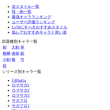
全スタイル一覧
技・術一覧
最強キャラランキング
ユーザー評価ランキング
Lv50にすべきおすすめスタイル
低レアおすすめキャラと使い道
武器種別キャラ一覧
剣
大剣
斧
棍棒
体術
銃
小剣
槍
弓
杖
シリーズ別キャラ一覧
GBSaGa
ロマサガ1
ロマサガ2
ロマサガ3
サガフロ
サガフロ2