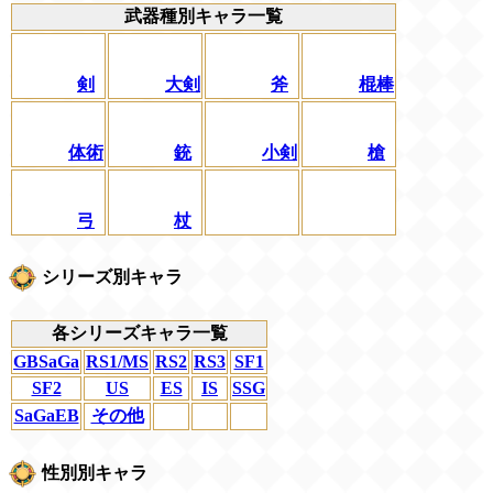
武器種別キャラ一覧
剣
大剣
斧
棍棒
体術
銃
小剣
槍
弓
杖
シリーズ別キャラ
各シリーズキャラ一覧
GBSaGa
RS1/MS
RS2
RS3
SF1
SF2
US
ES
IS
SSG
SaGaEB
その他
性別別キャラ