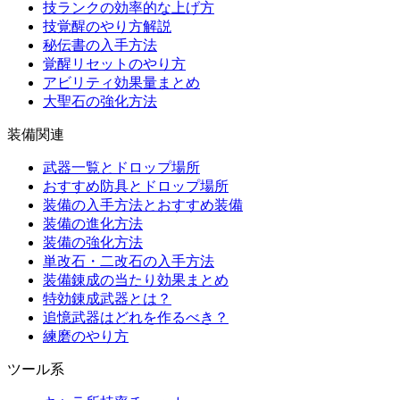
技ランクの効率的な上げ方
技覚醒のやり方解説
秘伝書の入手方法
覚醒リセットのやり方
アビリティ効果量まとめ
大聖石の強化方法
装備関連
武器一覧とドロップ場所
おすすめ防具とドロップ場所
装備の入手方法とおすすめ装備
装備の進化方法
装備の強化方法
単改石・二改石の入手方法
装備錬成の当たり効果まとめ
特効錬成武器とは？
追憶武器はどれを作るべき？
練磨のやり方
ツール系