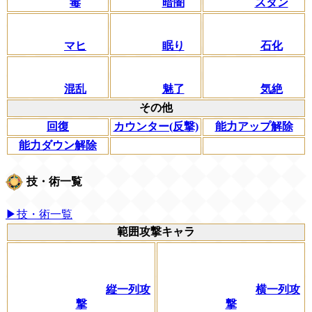
毒
暗闇
スタン
マヒ
眠り
石化
混乱
魅了
気絶
その他
回復
カウンター(反撃)
能力アップ解除
能力ダウン解除
技・術一覧
▶技・術一覧
範囲攻撃キャラ
縦一列攻
横一列攻
撃
撃