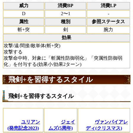
威力
消費BP
消費LP
D
2〜1
-
属性
種別
参照ステータス
斬+突
剣
腕力
効果
攻撃/遠/間接/敵単体(斬+突)
攻撃する
攻撃命中時、対象に「斬属性防御弱化」「突属性防御弱
化」を付与する(効果小/効果2ターン)
飛剣+を習得するスタイル
飛剣+を習得するスタイル
ユリアン
ジェイ
ヴァンパイアレ
(発売記念2023)
ムズ(5周年)
ディ(クリスマス)