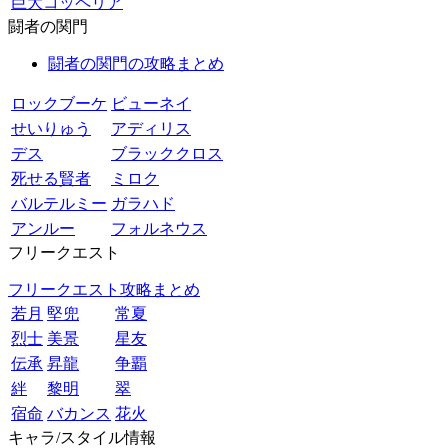
巨大コッペリア
闘者の関門
闘者の関門の攻略まとめ
ロックブーケ
ビューネイ
せいりゅう
アディリス
デス
ブラッククロス
死せる賢者
ミロク
バルテルミー
ガラハド
アンルー
フォルネウス
フリークエスト
フリークエスト攻略まとめ
若月
堅兜
常夏
烈士
美景
星友
伝承
昇龍
争覇
絆
黎明
翠
宿命
バカンス
花火
キャラ/スタイル情報