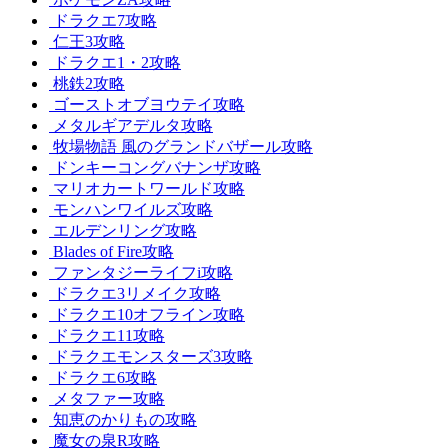
ドラクエ7攻略
仁王3攻略
ドラクエ1・2攻略
桃鉄2攻略
ゴーストオブヨウテイ攻略
メタルギアデルタ攻略
牧場物語 風のグランドバザール攻略
ドンキーコングバナンザ攻略
マリオカートワールド攻略
モンハンワイルズ攻略
エルデンリング攻略
Blades of Fire攻略
ファンタジーライフi攻略
ドラクエ3リメイク攻略
ドラクエ10オフライン攻略
ドラクエ11攻略
ドラクエモンスターズ3攻略
ドラクエ6攻略
メタファー攻略
知恵のかりもの攻略
魔女の泉R攻略