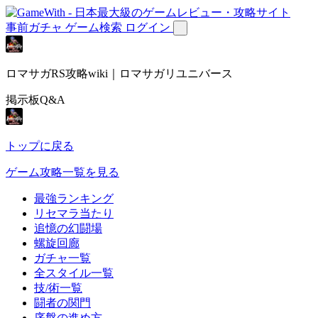
事前ガチャ
ゲーム検索
ログイン
ロマサガRS攻略wiki｜ロマサガリユニバース
掲示板Q&A
トップに戻る
ゲーム攻略一覧を見る
最強ランキング
リセマラ当たり
追憶の幻闘場
螺旋回廊
ガチャ一覧
全スタイル一覧
技/術一覧
闘者の関門
序盤の進め方