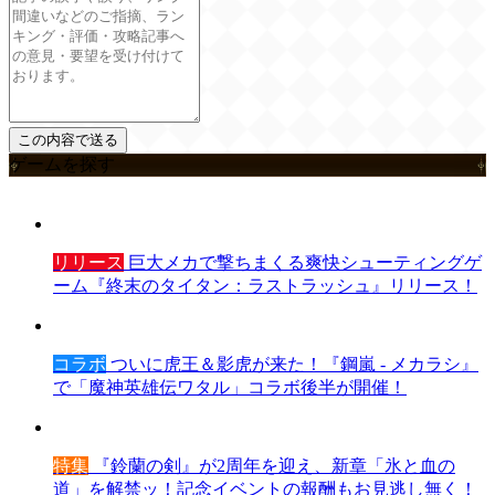
ゲームを探す
リリース
巨大メカで撃ちまくる爽快シューティングゲ
ーム『終末のタイタン：ラストラッシュ』リリース！
コラボ
ついに虎王＆影虎が来た！『鋼嵐 - メカラシ』
で「魔神英雄伝ワタル」コラボ後半が開催！
特集
『鈴蘭の剣』が2周年を迎え、新章「氷と血の
道」を解禁ッ！記念イベントの報酬もお見逃し無く！