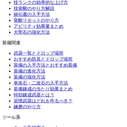
技ランクの効率的な上げ方
技覚醒のやり方解説
秘伝書の入手方法
覚醒リセットのやり方
アビリティ効果量まとめ
大聖石の強化方法
装備関連
武器一覧とドロップ場所
おすすめ防具とドロップ場所
装備の入手方法とおすすめ装備
装備の進化方法
装備の強化方法
単改石・二改石の入手方法
装備錬成の当たり効果まとめ
特効錬成武器とは？
追憶武器はどれを作るべき？
練磨のやり方
ツール系