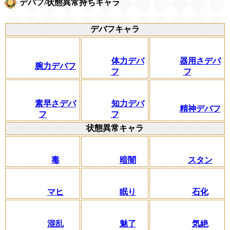
デバフ/状態異常持ちキャラ
デバフキャラ
体力デバ
器用さデバ
腕力デバフ
フ
フ
素早さデバ
知力デバ
精神デバフ
フ
フ
状態異常キャラ
毒
暗闇
スタン
マヒ
眠り
石化
混乱
魅了
気絶