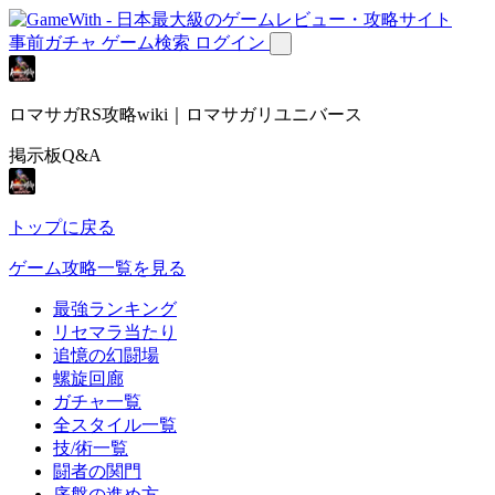
事前ガチャ
ゲーム検索
ログイン
ロマサガRS攻略wiki｜ロマサガリユニバース
掲示板Q&A
トップに戻る
ゲーム攻略一覧を見る
最強ランキング
リセマラ当たり
追憶の幻闘場
螺旋回廊
ガチャ一覧
全スタイル一覧
技/術一覧
闘者の関門
序盤の進め方