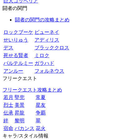
巨大コッペリア
闘者の関門
闘者の関門の攻略まとめ
ロックブーケ
ビューネイ
せいりゅう
アディリス
デス
ブラッククロス
死せる賢者
ミロク
バルテルミー
ガラハド
アンルー
フォルネウス
フリークエスト
フリークエスト攻略まとめ
若月
堅兜
常夏
烈士
美景
星友
伝承
昇龍
争覇
絆
黎明
翠
宿命
バカンス
花火
キャラ/スタイル情報