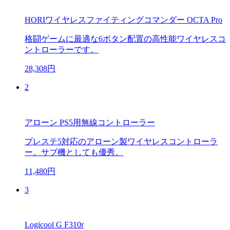
HORIワイヤレスファイティングコマンダー OCTA Pro
格闘ゲームに最適な6ボタン配置の高性能ワイヤレスコ
ントローラーです。
28,308円
2
アローン PS5用無線コントローラー
プレステ5対応のアローン製ワイヤレスコントローラ
ー。サブ機としても優秀。
11,480円
3
Logicool G F310r