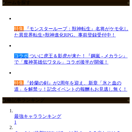
ゲームを探す
特集
『モンスターループ：獣神転生』名将がケモ化し
た異世界転生×獣神進化RPG。事前登録受付中！
コラボ
ついに虎王＆影虎が来た！『鋼嵐 - メカラシ』
で「魔神英雄伝ワタル」コラボ後半が開催！
特集
『鈴蘭の剣』が2周年を迎え、新章「氷と血の
道」を解禁ッ！記念イベントの報酬もお見逃し無く！
攻略記事ランキング
最強キャラランキング
1