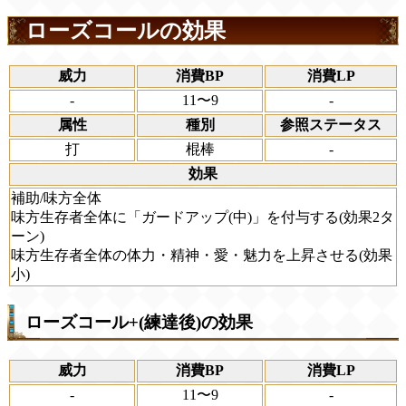
ローズコールの効果
威力
消費BP
消費LP
-
11〜9
-
属性
種別
参照ステータス
打
棍棒
-
効果
補助/味方全体
味方生存者全体に「ガードアップ(中)」を付与する(効果2タ
ーン)
味方生存者全体の体力・精神・愛・魅力を上昇させる(効果
小)
ローズコール+(練達後)の効果
威力
消費BP
消費LP
-
11〜9
-