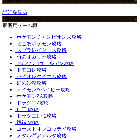
Amazonで買えるおすすめゲーミングデバイスまとめ【ad】
詳細を見る
攻略取扱いゲーム
家庭用ゲーム機
ポケモンチャンピオンズ攻略
ぽこあポケモン攻略
スプラレイダース攻略
時のオカリナ攻略
ペルソナ4ゴールデン攻略
トモコレ攻略
バイオレクイエム攻略
紅の砂漠攻略
デイモン&ベイビー攻略
ポケモンZA攻略
ドラクエ7攻略
仁王3攻略
ドラクエ1・2攻略
桃鉄2攻略
ゴーストオブヨウテイ攻略
メタルギアデルタ攻略