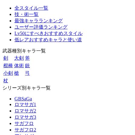
全スタイル一覧
技・術一覧
最強キャラランキング
ユーザー評価ランキング
Lv50にすべきおすすめスタイル
低レアおすすめキャラと使い道
武器種別キャラ一覧
剣
大剣
斧
棍棒
体術
銃
小剣
槍
弓
杖
シリーズ別キャラ一覧
GBSaGa
ロマサガ1
ロマサガ2
ロマサガ3
サガフロ
サガフロ2