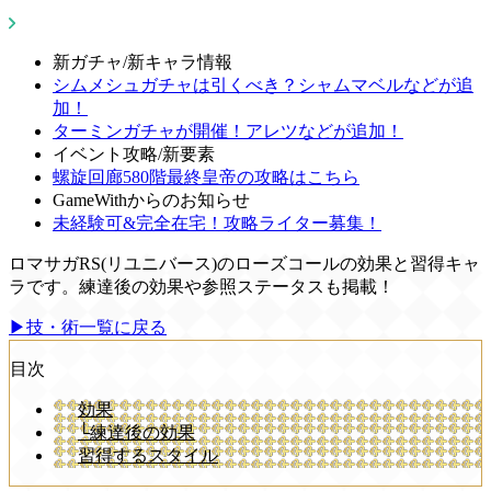
新ガチャ/新キャラ情報
シムメシュガチャは引くべき？シャムマベルなどが追
加！
ターミンガチャが開催！アレツなどが追加！
イベント攻略/新要素
螺旋回廊580階最終皇帝の攻略はこちら
GameWithからのお知らせ
未経験可&完全在宅！攻略ライター募集！
ロマサガRS(リユニバース)のローズコールの効果と習得キャ
ラです。練達後の効果や参照ステータスも掲載！
▶技・術一覧に戻る
目次
効果
└練達後の効果
習得するスタイル