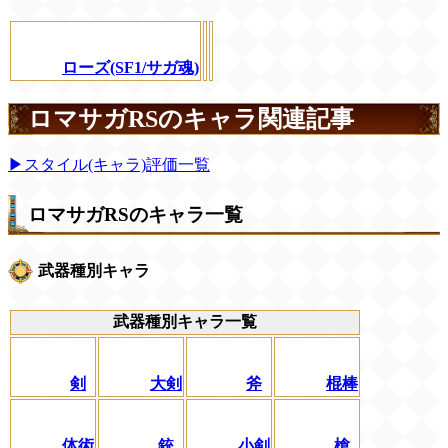
ローズ(SF1/サガ魂)
ロマサガRSのキャラ関連記事
▶スタイル(キャラ)評価一覧
ロマサガRSのキャラ一覧
武器種別キャラ
武器種別キャラ一覧
剣
大剣
斧
棍棒
体術
銃
小剣
槍