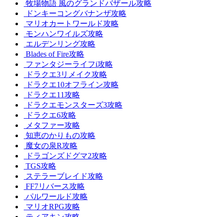
牧場物語 風のグランドバザール攻略
ドンキーコングバナンザ攻略
マリオカートワールド攻略
モンハンワイルズ攻略
エルデンリング攻略
Blades of Fire攻略
ファンタジーライフi攻略
ドラクエ3リメイク攻略
ドラクエ10オフライン攻略
ドラクエ11攻略
ドラクエモンスターズ3攻略
ドラクエ6攻略
メタファー攻略
知恵のかりもの攻略
魔女の泉R攻略
ドラゴンズドグマ2攻略
TGS攻略
ステラーブレイド攻略
FF7リバース攻略
パルワールド攻略
マリオRPG攻略
ティアキン攻略