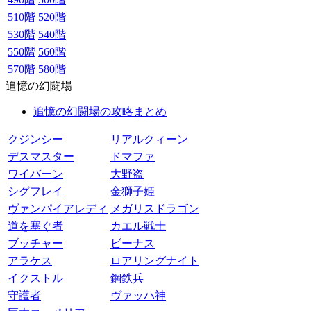
510階
520階
530階
540階
550階
560階
570階
580階
追憶の幻闘場
追憶の幻闘場の攻略まとめ
クジンシー
リアルクィーン
デスマスター
ドマファ
ワイバーン
大野盗
シグフレイ
金獅子姫
ヴァンパイアレディ
メガリスドラゴン
道を塞ぐ者
カエル戦士
ブッチャー
ビーナス
アラケス
ロアリングナイト
イクストル
鋼鉄兵
守護者
ヴァッハ神