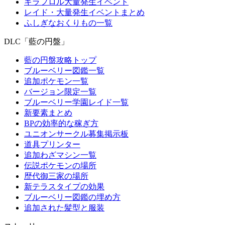
キラフロル大量発生イベント
レイド・大量発生イベントまとめ
ふしぎなおくりもの一覧
DLC「藍の円盤」
藍の円盤攻略トップ
ブルーベリー図鑑一覧
追加ポケモン一覧
バージョン限定一覧
ブルーベリー学園レイド一覧
新要素まとめ
BPの効率的な稼ぎ方
ユニオンサークル募集掲示板
道具プリンター
追加わざマシン一覧
伝説ポケモンの場所
歴代御三家の場所
新テラスタイプの効果
ブルーベリー図鑑の埋め方
追加された髪型と服装