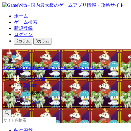
ホーム
ゲーム検索
新規登録
ログイン
2カラム
3カラム
ポケモンSV攻略wiki｜スカーレットバイオレット
他の攻略
Twitter
掲示板
Q&A
藍の円盤