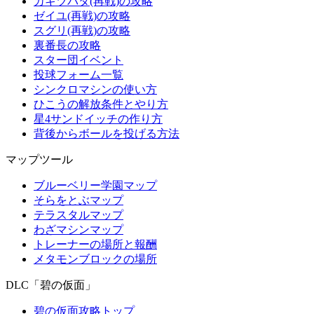
カキツバタ(再戦)の攻略
ゼイユ(再戦)の攻略
スグリ(再戦)の攻略
裏番長の攻略
スター団イベント
投球フォーム一覧
シンクロマシンの使い方
ひこうの解放条件とやり方
星4サンドイッチの作り方
背後からボールを投げる方法
マップツール
ブルーベリー学園マップ
そらをとぶマップ
テラスタルマップ
わざマシンマップ
トレーナーの場所と報酬
メタモンブロックの場所
DLC「碧の仮面」
碧の仮面攻略トップ