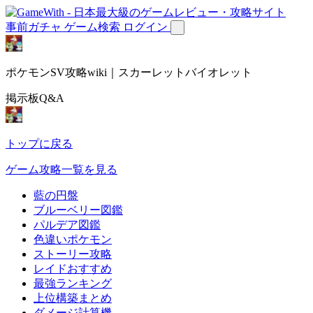
事前ガチャ
ゲーム検索
ログイン
ポケモンSV攻略wiki｜スカーレットバイオレット
掲示板Q&A
トップに戻る
ゲーム攻略一覧を見る
藍の円盤
ブルーベリー図鑑
パルデア図鑑
色違いポケモン
ストーリー攻略
レイドおすすめ
最強ランキング
上位構築まとめ
ダメージ計算機