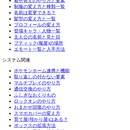
着せ替えのやり方と要素
制服の変え方と種類一覧
名前は変更できる？
髪型の変え方と一覧
プロフィールの変え方
登場キャラ・人物一覧
主人公の名前と見た目
ブティック(服屋)の場所
エモート一覧と入手方法
システム関連
ポケモンホーム連携と機能
取り返しの付かない要素
マルチプレイのやり方
通信交換のやり方
ふしぎなおくりもの
ロックオンのやり方
おまかせ回復のやり方
スマホカバーの変え方
育て屋(預かり屋)はある？
ボックスの拡張方法