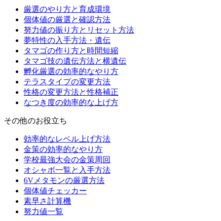
厳選のやり方と育成環境
個体値の厳選と確認方法
努力値の振り方とリセット方法
夢特性の入手方法・遺伝
タマゴの作り方と時間短縮
タマゴ技の遺伝方法と横遺伝
孵化厳選の効率的なやり方
テラスタイプの変更方法
性格の変更方法と性格補正
なつき度の効率的な上げ方
その他のお役立ち
効率的なレベル上げ方法
金策の効率的なやり方
学校最強大会の金策周回
オシャボ一覧と入手方法
6Vメタモンの厳選方法
個体値チェッカー
素早さ計算機
努力値一覧