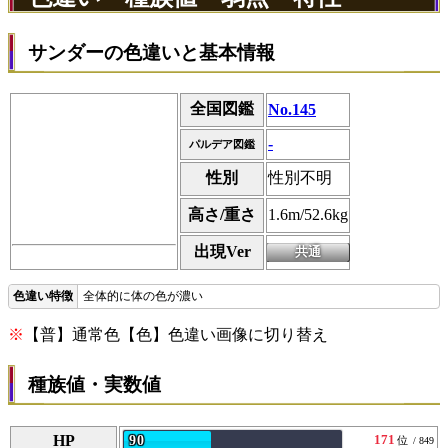
サンダーの色違いと基本情報
全国図鑑
No.145
-
パルデア図鑑
性別
性別不明
高さ/重さ
1.6m/52.6kg
出現Ver
全体的に体の色が濃い
※
【普】通常色【色】色違い画像に切り替え
種族値・実数値
HP
171
90
位
/ 849