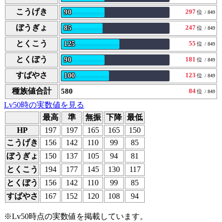
こうげき
297
90
位
/ 849
ぼうぎょ
247
85
位
/ 849
とくこう
55
125
位
/ 849
とくぼう
181
90
位
/ 849
すばやさ
123
100
位
/ 849
種族値合計
580
84
位
/ 849
Lv50時の実数値を見る
最高
準
無振
下降
最低
HP
197
197
165
165
150
こうげき
156
142
110
99
85
ぼうぎょ
150
137
105
94
81
とくこう
194
177
145
130
117
とくぼう
156
142
110
99
85
すばやさ
167
152
120
108
94
※Lv50時点の実数値を掲載しています。