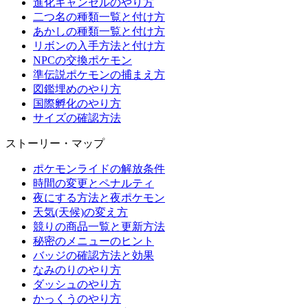
進化キャンセルのやり方
二つ名の種類一覧と付け方
あかしの種類一覧と付け方
リボンの入手方法と付け方
NPCの交換ポケモン
準伝説ポケモンの捕まえ方
図鑑埋めのやり方
国際孵化のやり方
サイズの確認方法
ストーリー・マップ
ポケモンライドの解放条件
時間の変更とペナルティ
夜にする方法と夜ポケモン
天気(天候)の変え方
競りの商品一覧と更新方法
秘密のメニューのヒント
バッジの確認方法と効果
なみのりのやり方
ダッシュのやり方
かっくうのやり方