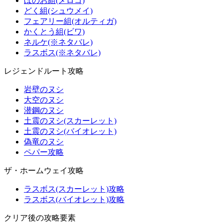
ほのお組(メロコ)
どく組(シュウメイ)
フェアリー組(オルティガ)
かくとう組(ビワ)
ネルケ(※ネタバレ)
ラスボス(※ネタバレ)
レジェンドルート攻略
岩壁のヌシ
大空のヌシ
潜鋼のヌシ
土震のヌシ(スカーレット)
土震のヌシ(バイオレット)
偽竜のヌシ
ペパー攻略
ザ・ホームウェイ攻略
ラスボス(スカーレット)攻略
ラスボス(バイオレット)攻略
クリア後の攻略要素