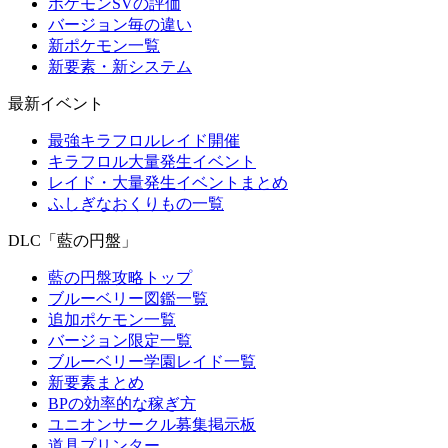
ポケモンSVの評価
バージョン毎の違い
新ポケモン一覧
新要素・新システム
最新イベント
最強キラフロルレイド開催
キラフロル大量発生イベント
レイド・大量発生イベントまとめ
ふしぎなおくりもの一覧
DLC「藍の円盤」
藍の円盤攻略トップ
ブルーベリー図鑑一覧
追加ポケモン一覧
バージョン限定一覧
ブルーベリー学園レイド一覧
新要素まとめ
BPの効率的な稼ぎ方
ユニオンサークル募集掲示板
道具プリンター