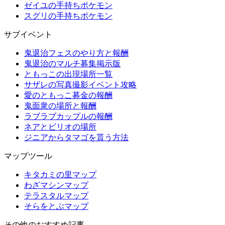
ゼイユの手持ちポケモン
スグリの手持ちポケモン
サブイベント
鬼退治フェスのやり方と報酬
鬼退治のマルチ募集掲示版
ともっこの出現場所一覧
サザレの写真撮影イベント攻略
愛のともっこ募金の報酬
鬼面衆の場所と報酬
ラブラブカップルの報酬
ネアとビリオの場所
ジニアからタマゴを貰う方法
マップツール
キタカミの里マップ
わざマシンマップ
テラスタルマップ
そらをとぶマップ
その他のおすすめ記事