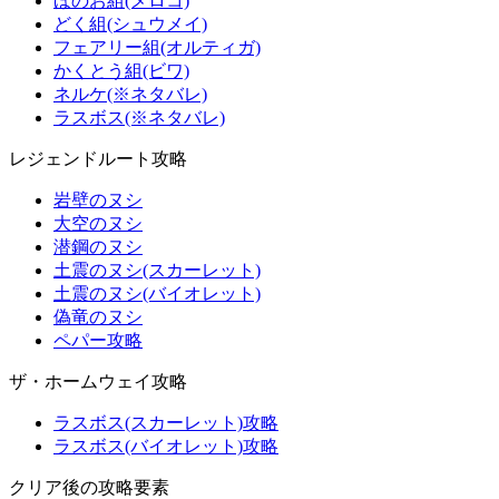
ほのお組(メロコ)
どく組(シュウメイ)
フェアリー組(オルティガ)
かくとう組(ビワ)
ネルケ(※ネタバレ)
ラスボス(※ネタバレ)
レジェンドルート攻略
岩壁のヌシ
大空のヌシ
潜鋼のヌシ
土震のヌシ(スカーレット)
土震のヌシ(バイオレット)
偽竜のヌシ
ペパー攻略
ザ・ホームウェイ攻略
ラスボス(スカーレット)攻略
ラスボス(バイオレット)攻略
クリア後の攻略要素