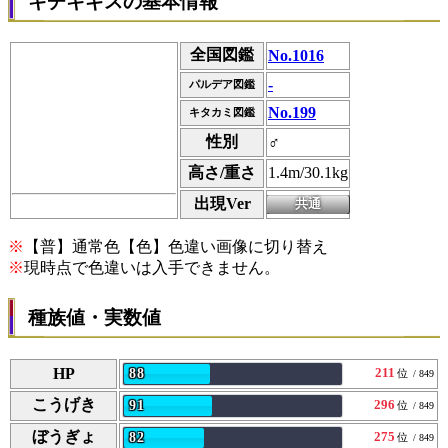
キチキギスの基本情報
全国図鑑
No.1016
-
パルデア図鑑
No.199
キタカミ図鑑
性別
♂
高さ/重さ
1.4m/30.1kg
出現Ver
※
【普】通常色【色】色違い画像に切り替え
※
現時点で色違いは入手できません。
種族値・実数値
HP
211
88
位
/ 849
こうげき
296
91
位
/ 849
ぼうぎょ
275
82
位
/ 849