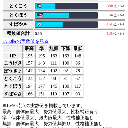
とくこう
390
70
位
/ 849
とくぼう
34
125
位
/ 849
すばやさ
151
99
位
/ 849
種族値合計
555
131
位
/ 849
Lv50時の実数値を見る
最高
準
無振
下降
最低
HP
195
195
163
163
148
こうげき
157
143
111
100
86
ぼうぎょ
147
134
102
92
78
とくこう
134
122
90
81
67
とくぼう
194
177
145
130
117
すばやさ
166
151
119
107
93
※Lv50時点の実数値を掲載しています。
最高：個体値最大、努力値最大、性格補正有り
準：個体値最大、努力値最大、性格補正無し
無振：個体値最大、努力値無振り、性格補正無し