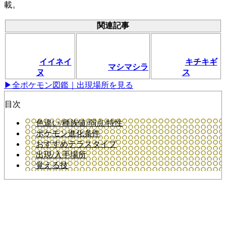
載。
関連記事
イイネイ
キチキギ
マシマシラ
ヌ
ス
▶全ポケモン図鑑｜出現場所を見る
目次
色違い/種族値/弱点/特性
ポケモン進化条件
おすすめテラスタイプ
出現/入手場所
覚える技