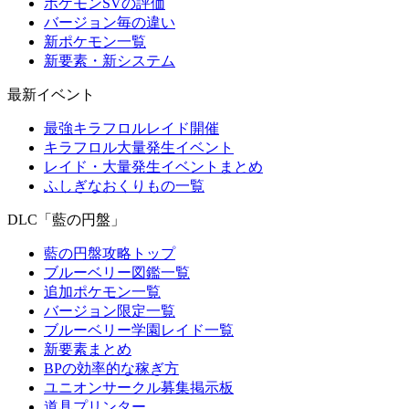
ポケモンSVの評価
バージョン毎の違い
新ポケモン一覧
新要素・新システム
最新イベント
最強キラフロルレイド開催
キラフロル大量発生イベント
レイド・大量発生イベントまとめ
ふしぎなおくりもの一覧
DLC「藍の円盤」
藍の円盤攻略トップ
ブルーベリー図鑑一覧
追加ポケモン一覧
バージョン限定一覧
ブルーベリー学園レイド一覧
新要素まとめ
BPの効率的な稼ぎ方
ユニオンサークル募集掲示板
道具プリンター