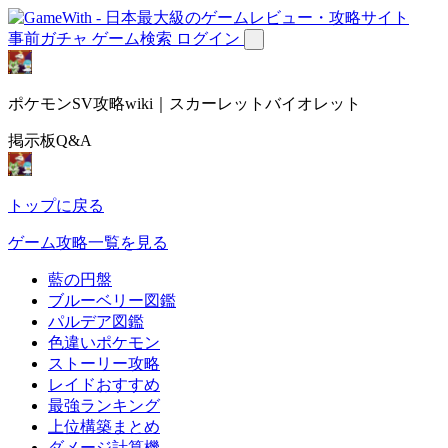
事前ガチャ
ゲーム検索
ログイン
ポケモンSV攻略wiki｜スカーレットバイオレット
掲示板Q&A
トップに戻る
ゲーム攻略一覧を見る
藍の円盤
ブルーベリー図鑑
パルデア図鑑
色違いポケモン
ストーリー攻略
レイドおすすめ
最強ランキング
上位構築まとめ
ダメージ計算機