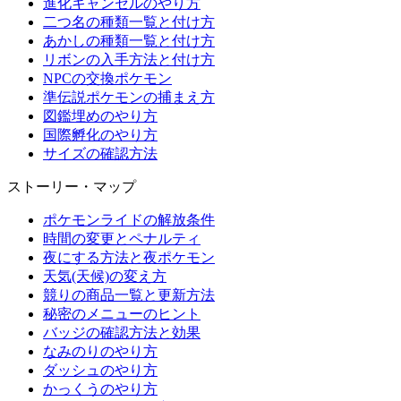
進化キャンセルのやり方
二つ名の種類一覧と付け方
あかしの種類一覧と付け方
リボンの入手方法と付け方
NPCの交換ポケモン
準伝説ポケモンの捕まえ方
図鑑埋めのやり方
国際孵化のやり方
サイズの確認方法
ストーリー・マップ
ポケモンライドの解放条件
時間の変更とペナルティ
夜にする方法と夜ポケモン
天気(天候)の変え方
競りの商品一覧と更新方法
秘密のメニューのヒント
バッジの確認方法と効果
なみのりのやり方
ダッシュのやり方
かっくうのやり方