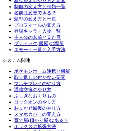
着せ替えのやり方と要素
制服の変え方と種類一覧
名前は変更できる？
髪型の変え方と一覧
プロフィールの変え方
登場キャラ・人物一覧
主人公の名前と見た目
ブティック(服屋)の場所
エモート一覧と入手方法
システム関連
ポケモンホーム連携と機能
取り返しの付かない要素
マルチプレイのやり方
通信交換のやり方
ふしぎなおくりもの
ロックオンのやり方
おまかせ回復のやり方
スマホカバーの変え方
育て屋(預かり屋)はある？
ボックスの拡張方法