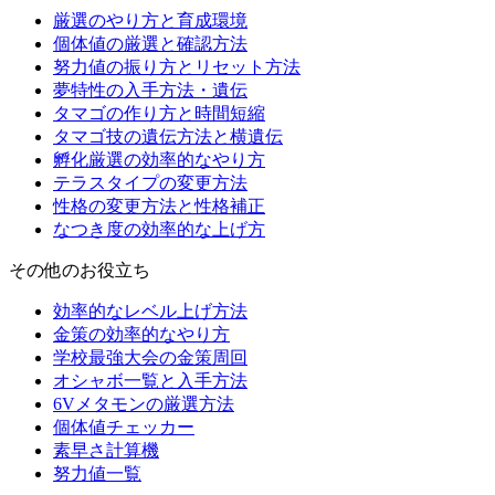
厳選のやり方と育成環境
個体値の厳選と確認方法
努力値の振り方とリセット方法
夢特性の入手方法・遺伝
タマゴの作り方と時間短縮
タマゴ技の遺伝方法と横遺伝
孵化厳選の効率的なやり方
テラスタイプの変更方法
性格の変更方法と性格補正
なつき度の効率的な上げ方
その他のお役立ち
効率的なレベル上げ方法
金策の効率的なやり方
学校最強大会の金策周回
オシャボ一覧と入手方法
6Vメタモンの厳選方法
個体値チェッカー
素早さ計算機
努力値一覧