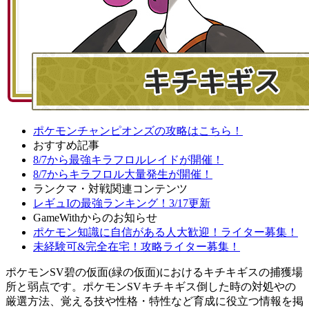
ポケモンチャンピオンズの攻略はこちら！
おすすめ記事
8/7から最強キラフロルレイドが開催！
8/7からキラフロル大量発生が開催！
ランクマ・対戦関連コンテンツ
レギュIの最強ランキング！3/17更新
GameWithからのお知らせ
ポケモン知識に自信がある人大歓迎！ライター募集！
未経験可&完全在宅！攻略ライター募集！
ポケモンSV碧の仮面(緑の仮面)におけるキチキギスの捕獲場
所と弱点です。ポケモンSVキチキギス倒した時の対処やの
厳選方法、覚える技や性格・特性など育成に役立つ情報を掲