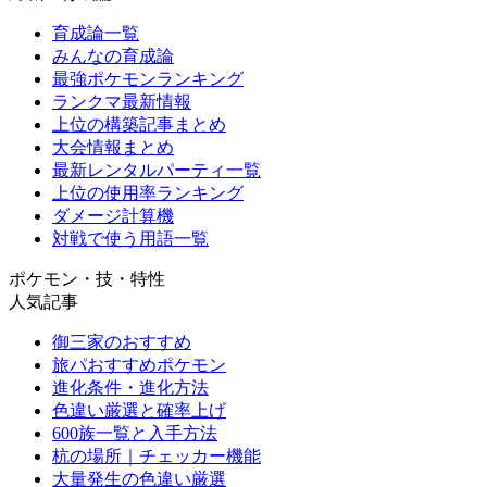
育成論一覧
みんなの育成論
最強ポケモンランキング
ランクマ最新情報
上位の構築記事まとめ
大会情報まとめ
最新レンタルパーティ一覧
上位の使用率ランキング
ダメージ計算機
対戦で使う用語一覧
ポケモン・技・特性
人気記事
御三家のおすすめ
旅パおすすめポケモン
進化条件・進化方法
色違い厳選と確率上げ
600族一覧と入手方法
杭の場所｜チェッカー機能
大量発生の色違い厳選