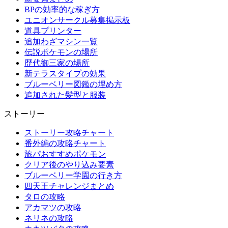
BPの効率的な稼ぎ方
ユニオンサークル募集掲示板
道具プリンター
追加わざマシン一覧
伝説ポケモンの場所
歴代御三家の場所
新テラスタイプの効果
ブルーベリー図鑑の埋め方
追加された髪型と服装
ストーリー
ストーリー攻略チャート
番外編の攻略チャート
旅パおすすめポケモン
クリア後のやり込み要素
ブルーベリー学園の行き方
四天王チャレンジまとめ
タロの攻略
アカマツの攻略
ネリネの攻略