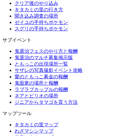
クリア後のやり込み
キタカミの里の行き方
聞き込み調査の場所
ゼイユの手持ちポケモン
スグリの手持ちポケモン
サブイベント
鬼退治フェスのやり方と報酬
鬼退治のマルチ募集掲示版
ともっこの出現場所一覧
サザレの写真撮影イベント攻略
愛のともっこ募金の報酬
鬼面衆の場所と報酬
ラブラブカップルの報酬
ネアとビリオの場所
ジニアからタマゴを貰う方法
マップツール
キタカミの里マップ
わざマシンマップ