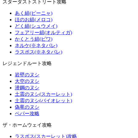
スターダストストリート攻略
あく組(ピーニャ)
ほのお組(メロコ)
どく組(シュウメイ)
フェアリー組(オルティガ)
かくとう組(ビワ)
ネルケ(※ネタバレ)
ラスボス(※ネタバレ)
レジェンドルート攻略
岩壁のヌシ
大空のヌシ
潜鋼のヌシ
土震のヌシ(スカーレット)
土震のヌシ(バイオレット)
偽竜のヌシ
ペパー攻略
ザ・ホームウェイ攻略
ラスボス(スカーレット)攻略