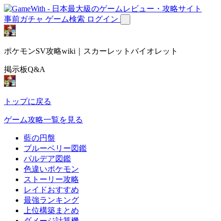
事前ガチャ
ゲーム検索
ログイン
ポケモンSV攻略wiki｜スカーレットバイオレット
掲示板Q&A
トップに戻る
ゲーム攻略一覧を見る
藍の円盤
ブルーベリー図鑑
パルデア図鑑
色違いポケモン
ストーリー攻略
レイドおすすめ
最強ランキング
上位構築まとめ
ダメージ計算機