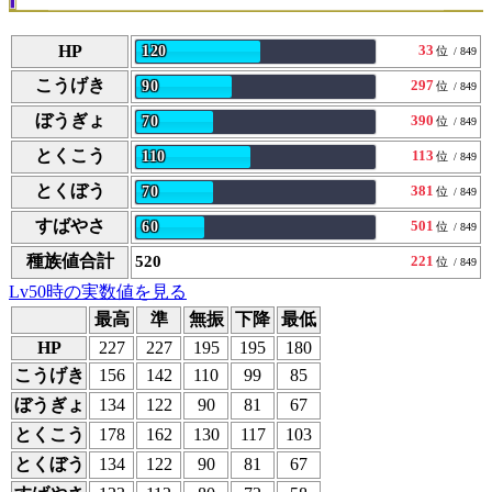
HP
33
120
位
/ 849
こうげき
297
90
位
/ 849
ぼうぎょ
390
70
位
/ 849
とくこう
113
110
位
/ 849
とくぼう
381
70
位
/ 849
すばやさ
501
60
位
/ 849
種族値合計
520
221
位
/ 849
Lv50時の実数値を見る
最高
準
無振
下降
最低
HP
227
227
195
195
180
こうげき
156
142
110
99
85
ぼうぎょ
134
122
90
81
67
とくこう
178
162
130
117
103
とくぼう
134
122
90
81
67