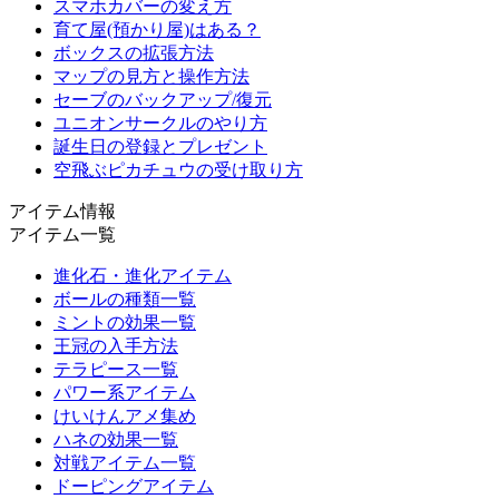
スマホカバーの変え方
育て屋(預かり屋)はある？
ボックスの拡張方法
マップの見方と操作方法
セーブのバックアップ/復元
ユニオンサークルのやり方
誕生日の登録とプレゼント
空飛ぶピカチュウの受け取り方
アイテム情報
アイテム一覧
進化石・進化アイテム
ボールの種類一覧
ミントの効果一覧
王冠の入手方法
テラピース一覧
パワー系アイテム
けいけんアメ集め
ハネの効果一覧
対戦アイテム一覧
ドーピングアイテム