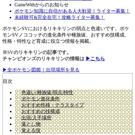
GameWithからのお知らせ
ポケモン知識に自信がある人大歓迎！ライター募集！
未経験可&完全在宅！攻略ライター募集！
ポケモンSVにおけるリキキリンの弱点と色違いです。ポケ
モンSVノココッチの進化条件や種族値、おすすめ技構成、
性格・特性など育成に役立つ情報を掲載。
※SVのリキキリンの記事です。
チャンピオンズのリキキリンの情報は
▶こちら
▶全ポケモン図鑑｜出現場所を見る
目次
色違い/種族値/弱点/特性
ポケモン進化条件
おすすめ性格・テラスタイプ
おすすめの技構成
出現/入手場所
落とし物
覚える技