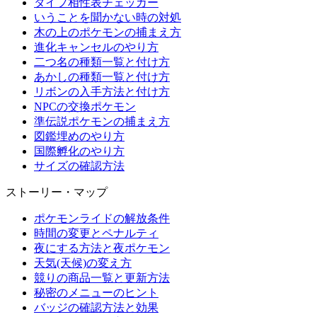
タイプ相性表チェッカー
いうことを聞かない時の対処
木の上のポケモンの捕まえ方
進化キャンセルのやり方
二つ名の種類一覧と付け方
あかしの種類一覧と付け方
リボンの入手方法と付け方
NPCの交換ポケモン
準伝説ポケモンの捕まえ方
図鑑埋めのやり方
国際孵化のやり方
サイズの確認方法
ストーリー・マップ
ポケモンライドの解放条件
時間の変更とペナルティ
夜にする方法と夜ポケモン
天気(天候)の変え方
競りの商品一覧と更新方法
秘密のメニューのヒント
バッジの確認方法と効果