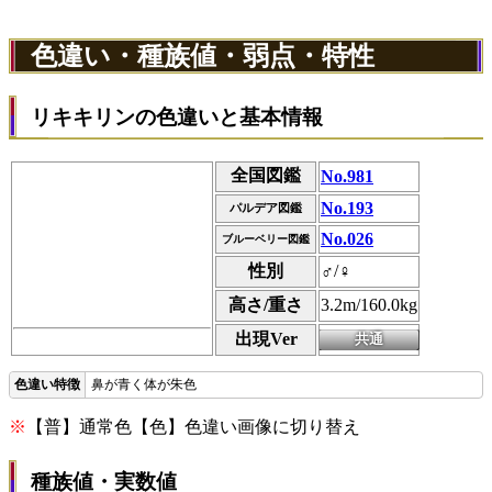
色違い・種族値・弱点・特性
リキキリンの色違いと基本情報
全国図鑑
No.981
No.193
パルデア図鑑
No.026
ブルーベリー図鑑
性別
♂/♀
高さ/重さ
3.2m/160.0kg
出現Ver
鼻が青く体が朱色
※
【普】通常色【色】色違い画像に切り替え
種族値・実数値