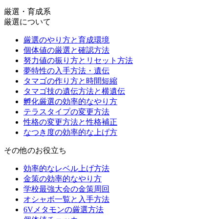
厳選・育成系
厳選について
厳選のやり方と育成環境
個体値の厳選と確認方法
努力値の振り方とリセット方法
夢特性の入手方法・遺伝
タマゴの作り方と時間短縮
タマゴ技の遺伝方法と横遺伝
孵化厳選の効率的なやり方
テラスタイプの変更方法
性格の変更方法と性格補正
なつき度の効率的な上げ方
その他のお役立ち
効率的なレベル上げ方法
金策の効率的なやり方
学校最強大会の金策周回
オシャボ一覧と入手方法
6Vメタモンの厳選方法