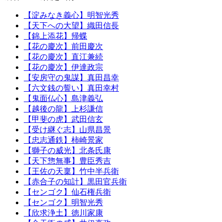
【淀みなき義心】明智光秀
【天下への大望】織田信長
【錦上添花】帰蝶
【花の慶次】前田慶次
【花の慶次】直江兼続
【花の慶次】伊達政宗
【安房守の鬼謀】真田昌幸
【六文銭の誓い】真田幸村
【鬼面仏心】島津義弘
【越後の龍】上杉謙信
【甲斐の虎】武田信玄
【受け継ぐ志】山県昌景
【忠志通鉄】柿崎景家
【獅子の威光】北条氏康
【天下惣無事】豊臣秀吉
【王佐の天稟】竹中半兵衛
【赤合子の知計】黒田官兵衛
【センゴク】仙石権兵衛
【センゴク】明智光秀
【欣求浄土】徳川家康