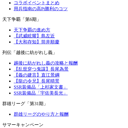
コラボイベントまとめ
用兵指南の高Pt勝利のコツ
天下争覇「第6期」
天下争覇の進め方
【武威眩耀】島左近
【大和存知】筒井順慶
列伝「越後に紡がれし義」
越後に紡がれし義の攻略と報酬
【乱世穿つ鬼謀】長尾為景
【義の建言】直江景綱
【龍の令兄】長尾晴景
SSR装備品「上杉家文書」
SSR装備品「宇佐美長光」
群雄リーグ「第31期」
群雄リーグのやり方と報酬
サマーキャンペーン