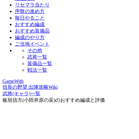
リセマラ当たり
序盤の進め方
毎日やること
おすすめ編成
おすすめ装備品
編成のやり方
ご当地イベント
その他
武将一覧
装備品一覧
戦法一覧
GameWith
信長の野望 出陣攻略Wiki
武将(キャラ)一覧
板垣信方(小田井原の采)のおすすめ編成と評価