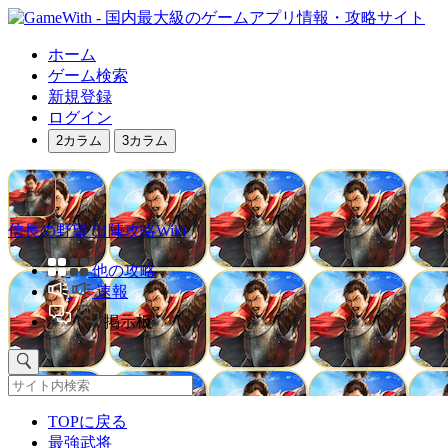
ホーム
ゲーム検索
新規登録
ログイン
2カラム
3カラム
信長の野望 出陣攻略Wiki
他の攻略
速報
掲示板
TOPに戻る
最強武将