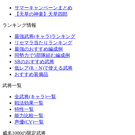
サマーキャンペーンまとめ
【天草の神童】天草四郎
ランキング情報
最強武将(キャラ)ランキング
リセマラ当たりランキング
最強のおすすめ編成例
同勢力で5部隊組む編成例
SRのおすすめ武将
低レア(R・N)で使える武将
おすすめ装備品
武将一覧
全武将(キャラ)一覧
戦法効果一覧
特性一覧
能力比較一覧
声優(CV)一覧
威名1000の限定武将