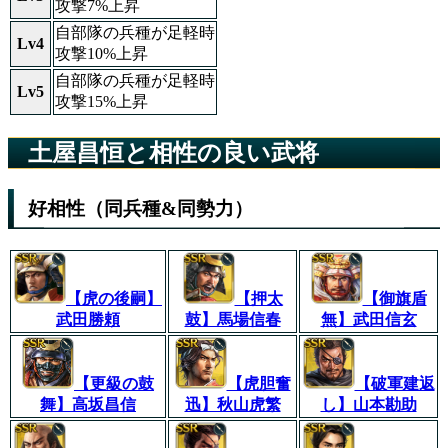
攻撃7%上昇
自部隊の兵種が足軽時
Lv4
攻撃10%上昇
自部隊の兵種が足軽時
Lv5
攻撃15%上昇
土屋昌恒と相性の良い武将
好相性（同兵種&同勢力）
【虎の後嗣】
【押太
【御旗盾
武田勝頼
鼓】馬場信春
無】武田信玄
【更級の鼓
【虎胆奮
【破軍建返
舞】高坂昌信
迅】秋山虎繁
し】山本勘助