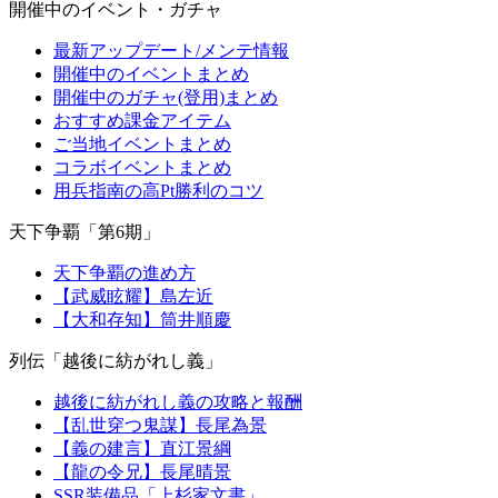
開催中のイベント・ガチャ
最新アップデート/メンテ情報
開催中のイベントまとめ
開催中のガチャ(登用)まとめ
おすすめ課金アイテム
ご当地イベントまとめ
コラボイベントまとめ
用兵指南の高Pt勝利のコツ
天下争覇「第6期」
天下争覇の進め方
【武威眩耀】島左近
【大和存知】筒井順慶
列伝「越後に紡がれし義」
越後に紡がれし義の攻略と報酬
【乱世穿つ鬼謀】長尾為景
【義の建言】直江景綱
【龍の令兄】長尾晴景
SSR装備品「上杉家文書」