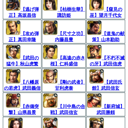
【逃げ弾
【枯樹生華】
【窺見の
正】高坂昌信
諏訪姫
巫】望月千代女
【攻め弾
【尺寸之功】
【道鬼の献
正】真田幸隆
内藤昌豊
策】山本勘助
【武田の
【高遠の赤き
【不朽不滅
猛牛】秋山虎繁
桜】仁科盛信
の牙】武田信虎
【八幡原
【剛の武者】
【武田氏
の若虎】武田義信
甘利虎泰
館】武田信玄
【赤備突
【川中島の合
【新府城】
撃】山県昌景
戦】武田信玄
武田勝頼