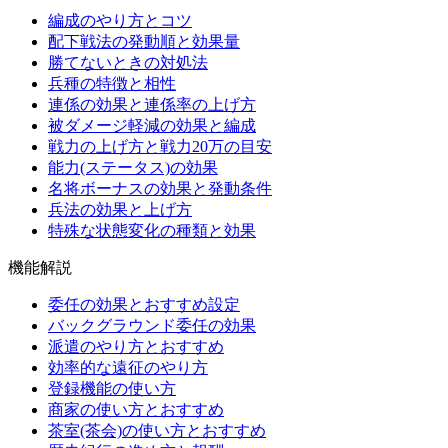
編成のやり方とコツ
配下戦法の発動順と効果量
勝てないときの対処法
兵種の特徴と相性
連係の効果と連係率の上げ方
被ダメージ軽減の効果と編成
戦力の上げ方と戦力20万の目安
能力(ステータス)の効果
名将ボーナスの効果と発動条件
兵法の効果と上げ方
特殊な状態変化の種類と効果
機能解説
委任の効果とおすすめ設定
バックグラウンド委任の効果
派遣のやり方とおすすめ
効率的な遠征のやり方
登録機能の使い方
商家の使い方とおすすめ
茶室(茶会)の使い方とおすすめ