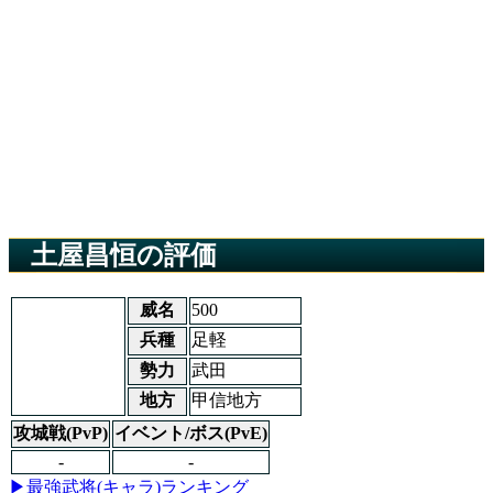
土屋昌恒の評価
威名
500
兵種
足軽
勢力
武田
地方
甲信地方
攻城戦(PvP)
イベント/ボス(PvE)
-
-
▶最強武将(キャラ)ランキング