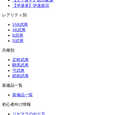
【天下泰平】徳川家康
【伊達者】伊達政宗
レアリティ別
SSR武将
SR武将
R武将
N武将
兵種別
足軽武将
騎馬武将
弓武将
鉄砲武将
装備品一覧
装備品一覧
初心者向け情報
リセマラのやり方