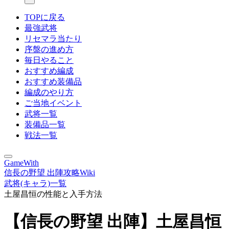
TOPに戻る
最強武将
リセマラ当たり
序盤の進め方
毎日やること
おすすめ編成
おすすめ装備品
編成のやり方
ご当地イベント
武将一覧
装備品一覧
戦法一覧
GameWith
信長の野望 出陣攻略Wiki
武将(キャラ)一覧
土屋昌恒の性能と入手方法
【信長の野望 出陣】土屋昌恒