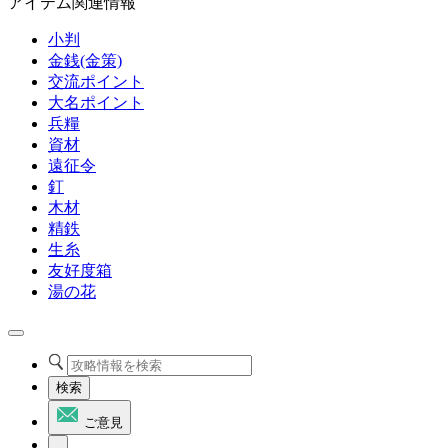
アイテム関連情報
小判
金銭(金策)
交流ポイント
大名ポイント
兵糧
資材
遠征令
釘
木材
精鉄
生糸
友好度箱
湯の花
検索
ご意見