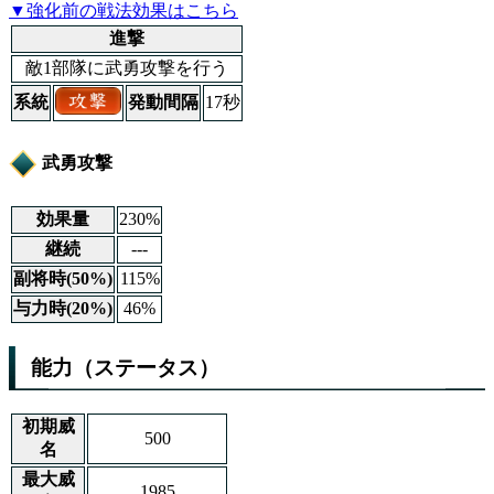
▼強化前の戦法効果はこちら
進撃
敵1部隊に武勇攻撃を行う
系統
発動間隔
17秒
武勇攻撃
効果量
230%
継続
---
副将時(50%)
115%
与力時(20%)
46%
能力（ステータス）
初期威
500
名
最大威
1985