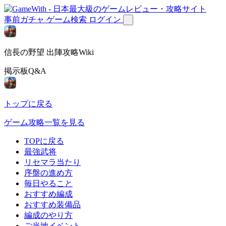
事前ガチャ
ゲーム検索
ログイン
信長の野望 出陣攻略Wiki
掲示板Q&A
トップに戻る
ゲーム攻略一覧を見る
TOPに戻る
最強武将
リセマラ当たり
序盤の進め方
毎日やること
おすすめ編成
おすすめ装備品
編成のやり方
ご当地イベント