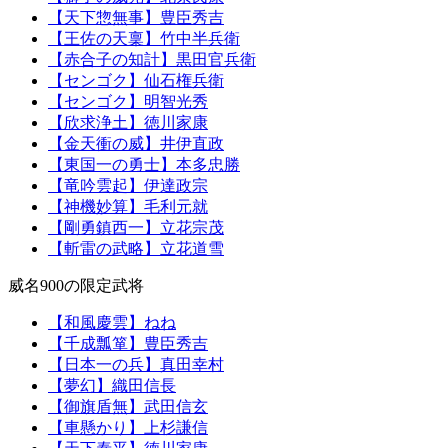
【天下惣無事】豊臣秀吉
【王佐の天稟】竹中半兵衛
【赤合子の知計】黒田官兵衛
【センゴク】仙石権兵衛
【センゴク】明智光秀
【欣求浄土】徳川家康
【金天衝の威】井伊直政
【東国一の勇士】本多忠勝
【竜吟雲起】伊達政宗
【神機妙算】毛利元就
【剛勇鎮西一】立花宗茂
【斬雷の武略】立花道雪
威名900の限定武将
【和風慶雲】ねね
【千成瓢箪】豊臣秀吉
【日本一の兵】真田幸村
【夢幻】織田信長
【御旗盾無】武田信玄
【車懸かり】上杉謙信