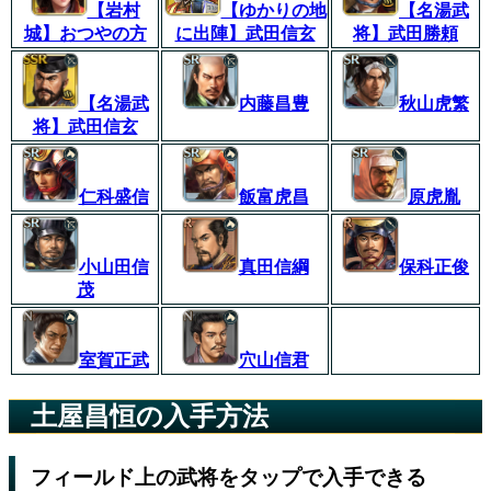
【岩村
【ゆかりの地
【名湯武
城】おつやの方
に出陣】武田信玄
将】武田勝頼
【名湯武
内藤昌豊
秋山虎繁
将】武田信玄
仁科盛信
飯富虎昌
原虎胤
小山田信
真田信綱
保科正俊
茂
室賀正武
穴山信君
土屋昌恒の入手方法
フィールド上の武将をタップで入手できる