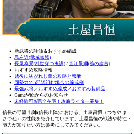
新武将の評価＆おすすめ編成
島左近(武威眩耀)
長尾為景(乱世穿つ鬼謀)
/
直江景綱(義の建言)
おすすめ攻略情報
越後に紡がれし義の攻略と報酬
同勢力で5部隊組む場合の編成例
最強武将
／
おすすめ編成
／
おすすめ装備品
GameWithからのお知らせ
未経験可&完全在宅！攻略ライター募集！
信長の野望 出陣(信長出陣)における、土屋昌恒（つちや ま
さつね）の性能を紹介しています。土屋昌恒の戦法や特性・
能力が知りたい方は参考にしてみてください。