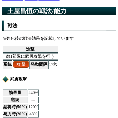
土屋昌恒の戦法/能力
戦法
※強化後の戦法効果を記載しています
進撃
敵1部隊に武勇攻撃を行う
系統
発動間隔
17秒
武勇攻撃
効果量
240%
継続
---
副将時(50%)
120%
与力時(20%)
48%