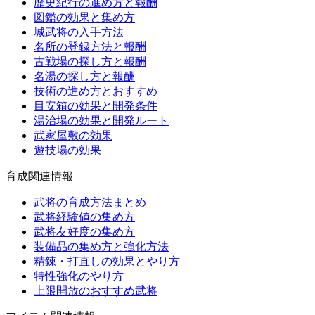
歴史紀行の進め方と報酬
図鑑の効果と集め方
城武将の入手方法
名所の登録方法と報酬
古戦場の探し方と報酬
名湯の探し方と報酬
技術の進め方とおすすめ
目安箱の効果と開発条件
湯治場の効果と開発ルート
武家屋敷の効果
遊技場の効果
育成関連情報
武将の育成方法まとめ
武将経験値の集め方
武将友好度の集め方
装備品の集め方と強化方法
精錬・打直しの効果とやり方
特性強化のやり方
上限開放のおすすめ武将