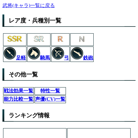
武将(キャラ)一覧に戻る
レア度・兵種別一覧
足軽
弓
鉄砲
騎馬
その他一覧
戦法効果一覧
特性一覧
能力比較一覧
声優(CV)一覧
ランキング情報