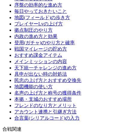
序盤の効率的な進め方
毎日やっておきたいこと
地図(フィールド)の歩き方
プレイヤーLvの上げ方
拠点制圧のやり方
内政の進め方と効果
登用(ガチャ)のやり方と確率
戦国マイレージの貯め方
おすすめ課金アイテム
メインミッションの内容
天下統一チャレンジの進め方
具申が出ない時の対処法
民忠の上げ方とおすすめ交換先
地図機能の使い方
名声の上げ方と称号の獲得条件
本拠・支城のおすすめ場所
フレンドのなり方とメリット
アカウント連携と引継ぎ方法
合言葉(シリアルコード)の入力
合戦関連