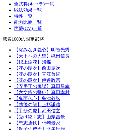
全武将(キャラ)一覧
戦法効果一覧
特性一覧
能力比較一覧
声優(CV)一覧
威名1000の限定武将
【淀みなき義心】明智光秀
【天下への大望】織田信長
【錦上添花】帰蝶
【花の慶次】前田慶次
【花の慶次】直江兼続
【花の慶次】伊達政宗
【安房守の鬼謀】真田昌幸
【六文銭の誓い】真田幸村
【鬼面仏心】島津義弘
【越後の龍】上杉謙信
【甲斐の虎】武田信玄
【受け継ぐ志】山県昌景
【忠志通鉄】柿崎景家
【獅子の威光】北条氏康