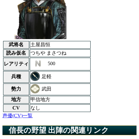
武将名
土屋昌恒
読み仮名
つちや まさつね
500
レアリティ
足軽
兵種
武田
勢力
地方
甲信地方
CV
なし
声優(CV)一覧
信長の野望 出陣の関連リンク