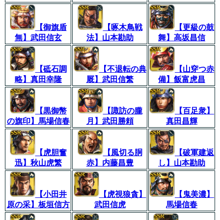
【御旗盾
【啄木鳥戦
【更級の鼓
無】武田信玄
法】山本勘助
舞】高坂昌信
【砥石調
【不退転の典
【山穿つ赤
略】真田幸隆
厩】武田信繁
備】飯富虎昌
【黒御幣
【諏訪の朧
【百足衆】
の旗印】馬場信春
月】武田勝頼
真田昌輝
【虎胆奮
【風切る胴
【破軍建返
迅】秋山虎繁
赤】内藤昌豊
し】山本勘助
【小田井
【虎視狼貪】
【鬼美濃】
原の采】板垣信方
武田信虎
馬場信春