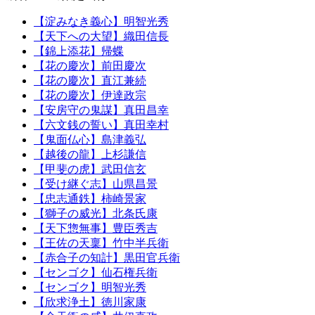
【淀みなき義心】明智光秀
【天下への大望】織田信長
【錦上添花】帰蝶
【花の慶次】前田慶次
【花の慶次】直江兼続
【花の慶次】伊達政宗
【安房守の鬼謀】真田昌幸
【六文銭の誓い】真田幸村
【鬼面仏心】島津義弘
【越後の龍】上杉謙信
【甲斐の虎】武田信玄
【受け継ぐ志】山県昌景
【忠志通鉄】柿崎景家
【獅子の威光】北条氏康
【天下惣無事】豊臣秀吉
【王佐の天稟】竹中半兵衛
【赤合子の知計】黒田官兵衛
【センゴク】仙石権兵衛
【センゴク】明智光秀
【欣求浄土】徳川家康