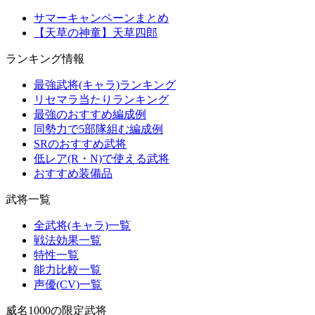
サマーキャンペーンまとめ
【天草の神童】天草四郎
ランキング情報
最強武将(キャラ)ランキング
リセマラ当たりランキング
最強のおすすめ編成例
同勢力で5部隊組む編成例
SRのおすすめ武将
低レア(R・N)で使える武将
おすすめ装備品
武将一覧
全武将(キャラ)一覧
戦法効果一覧
特性一覧
能力比較一覧
声優(CV)一覧
威名1000の限定武将