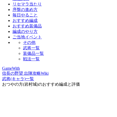
リセマラ当たり
序盤の進め方
毎日やること
おすすめ編成
おすすめ装備品
編成のやり方
ご当地イベント
その他
武将一覧
装備品一覧
戦法一覧
GameWith
信長の野望 出陣攻略Wiki
武将(キャラ)一覧
おつやの方(岩村城)のおすすめ編成と評価