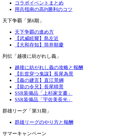
コラボイベントまとめ
用兵指南の高Pt勝利のコツ
天下争覇「第6期」
天下争覇の進め方
【武威眩耀】島左近
【大和存知】筒井順慶
列伝「越後に紡がれし義」
越後に紡がれし義の攻略と報酬
【乱世穿つ鬼謀】長尾為景
【義の建言】直江景綱
【龍の令兄】長尾晴景
SSR装備品「上杉家文書」
SSR装備品「宇佐美長光」
群雄リーグ「第31期」
群雄リーグのやり方と報酬
サマーキャンペーン