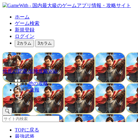
ホーム
ゲーム検索
新規登録
ログイン
2カラム
3カラム
信長の野望 出陣攻略Wiki
他の攻略
速報
掲示板
TOPに戻る
最強武将