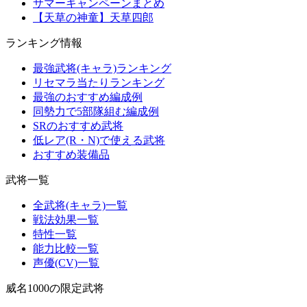
サマーキャンペーンまとめ
【天草の神童】天草四郎
ランキング情報
最強武将(キャラ)ランキング
リセマラ当たりランキング
最強のおすすめ編成例
同勢力で5部隊組む編成例
SRのおすすめ武将
低レア(R・N)で使える武将
おすすめ装備品
武将一覧
全武将(キャラ)一覧
戦法効果一覧
特性一覧
能力比較一覧
声優(CV)一覧
威名1000の限定武将