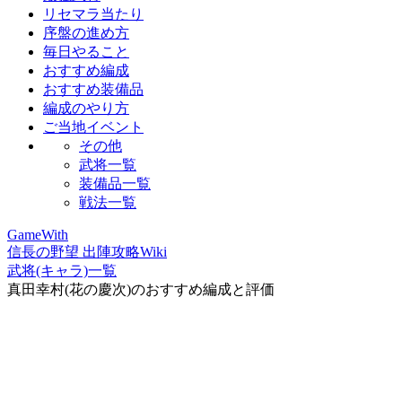
リセマラ当たり
序盤の進め方
毎日やること
おすすめ編成
おすすめ装備品
編成のやり方
ご当地イベント
その他
武将一覧
装備品一覧
戦法一覧
GameWith
信長の野望 出陣攻略Wiki
武将(キャラ)一覧
真田幸村(花の慶次)のおすすめ編成と評価