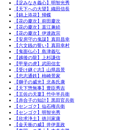
【淀みなき義心】明智光秀
【天下への大望】織田信長
【錦上添花】帰蝶
【花の慶次】前田慶次
【花の慶次】直江兼続
【花の慶次】伊達政宗
【安房守の鬼謀】真田昌幸
【六文銭の誓い】真田幸村
【鬼面仏心】島津義弘
【越後の龍】上杉謙信
【甲斐の虎】武田信玄
【受け継ぐ志】山県昌景
【忠志通鉄】柿崎景家
【獅子の威光】北条氏康
【天下惣無事】豊臣秀吉
【王佐の天稟】竹中半兵衛
【赤合子の知計】黒田官兵衛
【センゴク】仙石権兵衛
【センゴク】明智光秀
【欣求浄土】徳川家康
【金天衝の威】井伊直政