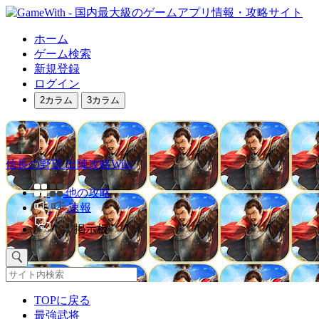
ホーム
ゲーム検索
新規登録
ログイン
2カラム
3カラム
信長の野望 出陣攻略Wiki
他の攻略
速報
掲示板
TOPに戻る
最強武将