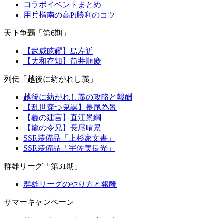
コラボイベントまとめ
用兵指南の高Pt勝利のコツ
天下争覇「第6期」
【武威眩耀】島左近
【大和存知】筒井順慶
列伝「越後に紡がれし義」
越後に紡がれし義の攻略と報酬
【乱世穿つ鬼謀】長尾為景
【義の建言】直江景綱
【龍の令兄】長尾晴景
SSR装備品「上杉家文書」
SSR装備品「宇佐美長光」
群雄リーグ「第31期」
群雄リーグのやり方と報酬
サマーキャンペーン