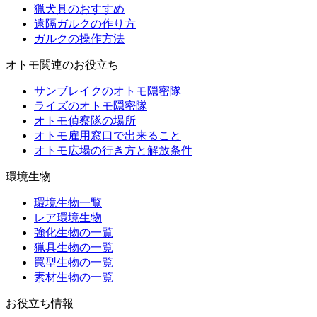
猟犬具のおすすめ
遠隔ガルクの作り方
ガルクの操作方法
オトモ関連のお役立ち
サンブレイクのオトモ隠密隊
ライズのオトモ隠密隊
オトモ偵察隊の場所
オトモ雇用窓口で出来ること
オトモ広場の行き方と解放条件
環境生物
環境生物一覧
レア環境生物
強化生物の一覧
猟具生物の一覧
罠型生物の一覧
素材生物の一覧
お役立ち情報