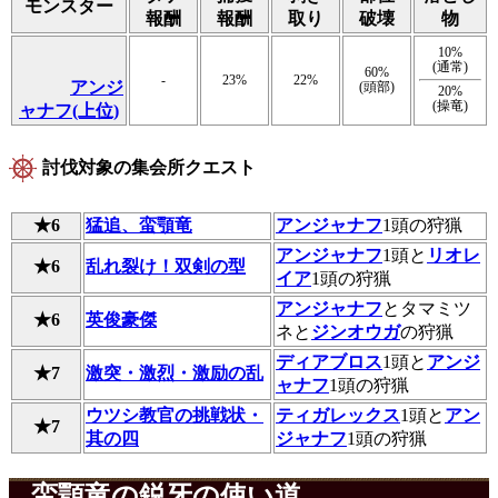
モンスター
報酬
報酬
取り
破壊
物
10%
(通常)
60%
-
23%
22%
アンジ
(頭部)
20%
(操竜)
ャナフ(上位)
討伐対象の集会所クエスト
★6
猛追、蛮顎竜
アンジャナフ
1頭の狩猟
アンジャナフ
1頭と
リオレ
★6
乱れ裂け！双剣の型
イア
1頭の狩猟
アンジャナフ
とタマミツ
★6
英俊豪傑
ネと
ジンオウガ
の狩猟
ディアブロス
1頭と
アンジ
★7
激突・激烈・激励の乱
ャナフ
1頭の狩猟
ウツシ教官の挑戦状・
ティガレックス
1頭と
アン
★7
其の四
ジャナフ
1頭の狩猟
蛮顎竜の鋭牙の使い道