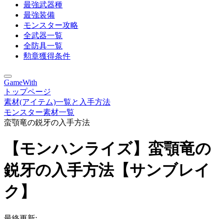
最強武器種
最強装備
モンスター攻略
全武器一覧
全防具一覧
勲章獲得条件
GameWith
トップページ
素材(アイテム)一覧と入手方法
モンスター素材一覧
蛮顎竜の鋭牙の入手方法
【モンハンライズ】蛮顎竜の
鋭牙の入手方法【サンブレイ
ク】
最終更新: