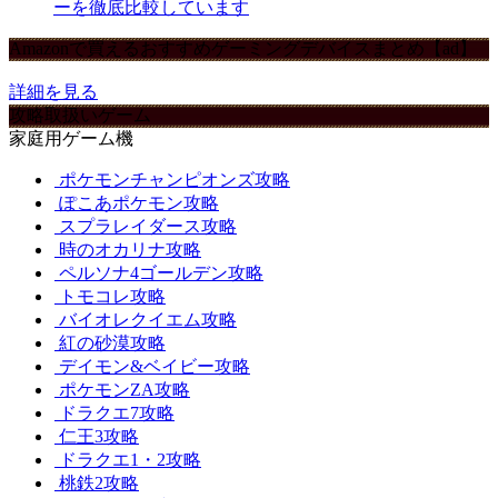
ーを徹底比較しています
Amazonで買えるおすすめゲーミングデバイスまとめ【ad】
詳細を見る
攻略取扱いゲーム
家庭用ゲーム機
ポケモンチャンピオンズ攻略
ぽこあポケモン攻略
スプラレイダース攻略
時のオカリナ攻略
ペルソナ4ゴールデン攻略
トモコレ攻略
バイオレクイエム攻略
紅の砂漠攻略
デイモン&ベイビー攻略
ポケモンZA攻略
ドラクエ7攻略
仁王3攻略
ドラクエ1・2攻略
桃鉄2攻略