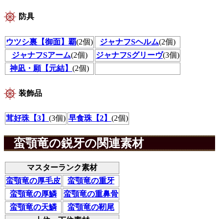
防具
ウツシ裏【御面】覇
(2個)
ジャナフSヘルム
(2個)
ジャナフSアーム
(2個)
ジャナフSグリーヴ
(3個)
神凪・願【元結】
(2個)
装飾品
茸好珠【3】
(3個)
早食珠【2】
(2個)
蛮顎竜の鋭牙の関連素材
マスターランク素材
蛮顎竜の厚毛皮
蛮顎竜の重牙
蛮顎竜の厚鱗
蛮顎竜の重鼻骨
蛮顎竜の天鱗
蛮顎竜の靭尾