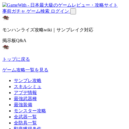
事前ガチャ
ゲーム検索
ログイン
モンハンライズ攻略wiki｜サンブレイク対応
掲示板Q&A
トップに戻る
ゲーム攻略一覧を見る
サンブレ攻略
スキルシミュ
アプデ情報
最強武器種
最強装備
モンスター攻略
全武器一覧
全防具一覧
勲章獲得条件