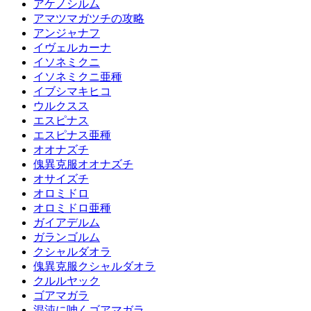
アケノシルム
アマツマガツチの攻略
アンジャナフ
イヴェルカーナ
イソネミクニ
イソネミクニ亜種
イブシマキヒコ
ウルクスス
エスピナス
エスピナス亜種
オオナズチ
傀異克服オオナズチ
オサイズチ
オロミドロ
オロミドロ亜種
ガイアデルム
ガランゴルム
クシャルダオラ
傀異克服クシャルダオラ
クルルヤック
ゴアマガラ
混沌に呻くゴアマガラ