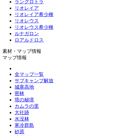
ラングロトラ
リオレイア
リオレイア希少種
リオレウス
リオレウス希少種
ルナガロン
ロアルドロス
素材・マップ情報
マップ情報
全マップ一覧
サブキャンプ解放
城塞高地
密林
塔の秘境
カムラの里
大社跡
水没林
寒冷群島
砂原