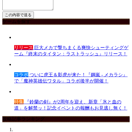
ゲームを探す
リリース
巨大メカで撃ちまくる爽快シューティングゲ
ーム『終末のタイタン：ラストラッシュ』リリース！
コラボ
ついに虎王＆影虎が来た！『鋼嵐 - メカラシ』
で「魔神英雄伝ワタル」コラボ後半が開催！
特集
『鈴蘭の剣』が2周年を迎え、新章「氷と血の
道」を解禁ッ！記念イベントの報酬もお見逃し無く！
攻略記事ランキング