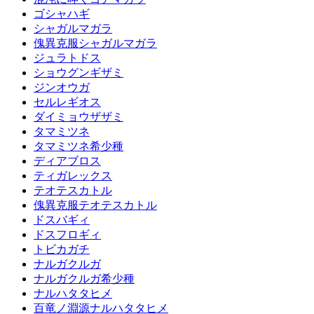
ゴシャハギ
シャガルマガラ
傀異克服シャガルマガラ
ジュラトドス
ショウグンギザミ
ジンオウガ
セルレギオス
ダイミョウザザミ
タマミツネ
タマミツネ希少種
ディアブロス
ティガレックス
テオテスカトル
傀異克服テオテスカトル
ドスバギィ
ドスフロギィ
トビカガチ
ナルガクルガ
ナルガクルガ希少種
ナルハタタヒメ
百竜ノ淵源ナルハタタヒメ