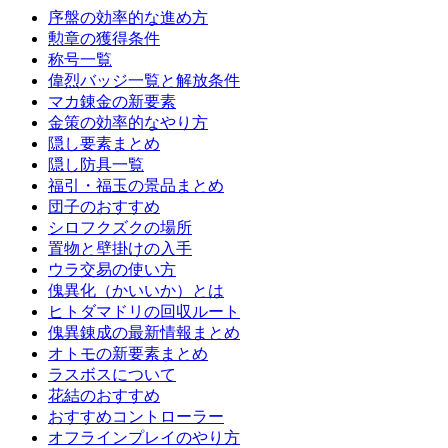
序盤の効率的な進め方
勲章の獲得条件
称号一覧
偉烈バッジ一覧と解放条件
マカ錬金の新要素
金策の効率的なやり方
隠し要素まとめ
隠し防具一覧
福引・福玉の景品まとめ
団子のおすすめ
シロフクズクの場所
置物と壁掛けの入手
ウラ交易の使い方
傀異化（かいいか）とは
ヒトダマドリの回収ルート
傀異錬成の最新情報まとめ
オトモの新要素まとめ
ラスボスについて
花結のおすすめ
おすすめコントローラー
オフラインプレイのやり方