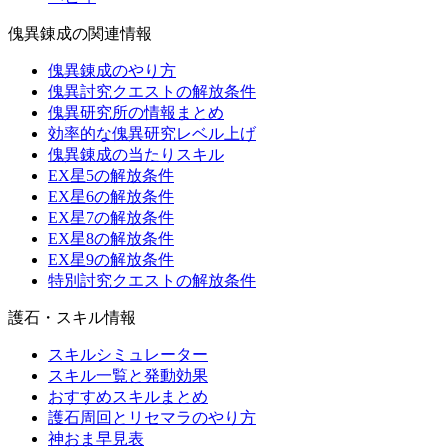
傀異錬成の関連情報
傀異錬成のやり方
傀異討究クエストの解放条件
傀異研究所の情報まとめ
効率的な傀異研究レベル上げ
傀異錬成の当たりスキル
EX星5の解放条件
EX星6の解放条件
EX星7の解放条件
EX星8の解放条件
EX星9の解放条件
特別討究クエストの解放条件
護石・スキル情報
スキルシミュレーター
スキル一覧と発動効果
おすすめスキルまとめ
護石周回とリセマラのやり方
神おま早見表