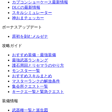
カプコンショーケース最新情報
DLCの最新情報
スキルシミュレーター
神おまチェッカー
ボーナスアップデート
原初を刻むメルゼナ
攻略ガイド
おすすめ装備・最強装備
最強武器ランキング
護石周回とリセマラのやり方
モンスター一覧
おすすめスキルまとめ
マスターランクの解放条件
集会所クエスト一覧
キークエ一覧と緊急クエスト
装備情報
武器種一覧と派生図