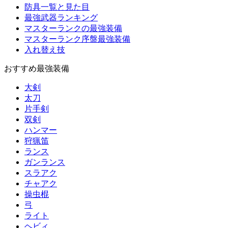
防具一覧と見た目
最強武器ランキング
マスターランクの最強装備
マスターランク序盤最強装備
入れ替え技
おすすめ最強装備
大剣
太刀
片手剣
双剣
ハンマー
狩猟笛
ランス
ガンランス
スラアク
チャアク
操虫棍
弓
ライト
ヘビィ