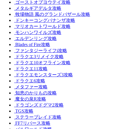
ゴーストオブヨウテイ攻略
メタルギアデルタ攻略
牧場物語 風のグランドバザール攻略
ドンキーコングバナンザ攻略
マリオカートワールド攻略
モンハンワイルズ攻略
エルデンリング攻略
Blades of Fire攻略
ファンタジーライフi攻略
ドラクエ3リメイク攻略
ドラクエ10オフライン攻略
ドラクエ11攻略
ドラクエモンスターズ3攻略
ドラクエ6攻略
メタファー攻略
知恵のかりもの攻略
魔女の泉R攻略
ドラゴンズドグマ2攻略
TGS攻略
ステラーブレイド攻略
FF7リバース攻略