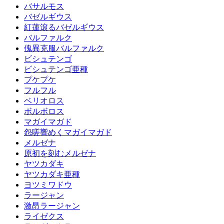
バサルモス
バゼルギウス
紅蓮滾るバゼルギウス
バルファルク
傀異克服バルファルク
ビシュテンゴ
ビシュテンゴ亜種
プケプケ
フルフル
ベリオロス
ボルボロス
マガイマガド
怨嗟響めくマガイマガド
メルゼナ
原初を刻むメルゼナ
ヤツカダキ
ヤツカダキ亜種
ヨツミワドウ
ラージャン
激昂ラージャン
ライゼクス