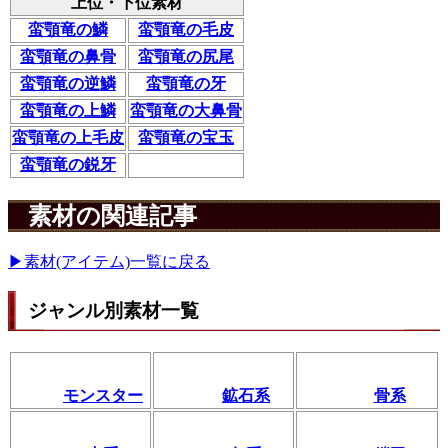
上位・下位素材
蛮顎竜の鱗
蛮顎竜の毛皮
蛮顎竜の鼻骨
蛮顎竜の尻尾
蛮顎竜の逆鱗
蛮顎竜の牙
蛮顎竜の上鱗
蛮顎竜の大鼻骨
蛮顎竜の上毛皮
蛮顎竜の宝玉
蛮顎竜の鋭牙
素材の関連記事
▶素材(アイテム)一覧に戻る
ジャンル別素材一覧
モンスター
鉱石系
骨系