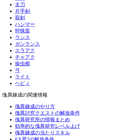
太刀
片手剣
双剣
ハンマー
狩猟笛
ランス
ガンランス
スラアク
チャアク
操虫棍
弓
ライト
ヘビィ
傀異錬成の関連情報
傀異錬成のやり方
傀異討究クエストの解放条件
傀異研究所の情報まとめ
効率的な傀異研究レベル上げ
傀異錬成の当たりスキル
EX星5の解放条件