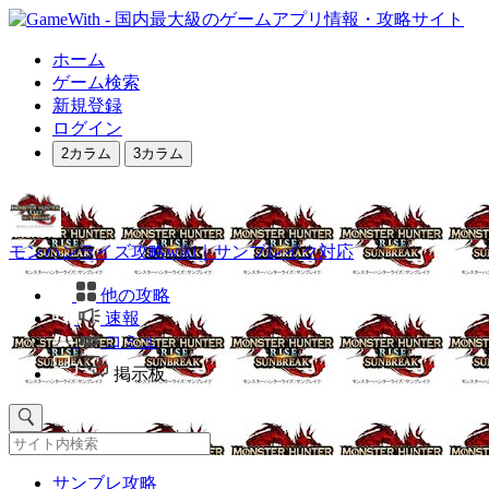
ホーム
ゲーム検索
新規登録
ログイン
2カラム
3カラム
モンハンライズ攻略wiki｜サンブレイク対応
他の攻略
速報
コミュ
掲示板
サンブレ攻略