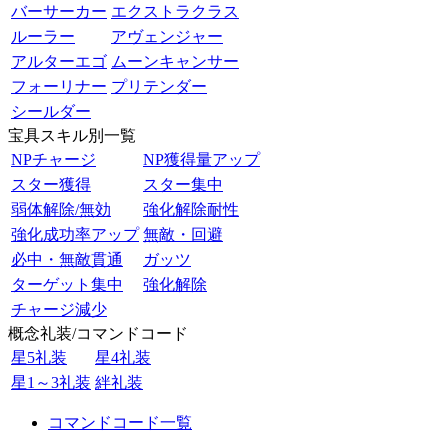
バーサーカー
エクストラクラス
ルーラー
アヴェンジャー
アルターエゴ
ムーンキャンサー
フォーリナー
プリテンダー
シールダー
宝具スキル別一覧
NPチャージ
NP獲得量アップ
スター獲得
スター集中
弱体解除/無効
強化解除耐性
強化成功率アップ
無敵・回避
必中・無敵貫通
ガッツ
ターゲット集中
強化解除
チャージ減少
概念礼装/コマンドコード
星5礼装
星4礼装
星1～3礼装
絆礼装
コマンドコード一覧