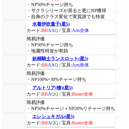
・NP50%チャージ持ち
・サクラシリーズが居ると更にNP獲得
・自身のクラス変化で実質誰でも特攻
水着伊吹童子(星5)
カード:
BB
AA
Q
/
宝具:
Arts全体
簡易評価
・NP50%チャージ持ち
・地属性特攻が有効
妖精騎士ランスロット(星5)
カード:
BB
AA
Q
/
宝具:
Arts単体
簡易評価
・NP100%+30%チャージ持ち
アルトリア(槍)(星5)
カード:
BB
A
QQ
/
宝具:
Buster全体
簡易評価
・NP50%チャージ＋NP20%リチャージ持ち
エレシュキガル(星5)
カード:
BB
A
QQ
/
宝具:
Buster全体