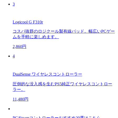
3
Logicool G F310r
コスパ抜群のロジクール製有線パッド。幅広いPCゲー
ムを手軽に楽しめます。
2,860円
4
DualSense ワイヤレスコントローラー
圧倒的な没入感を生むPS5純正ワイヤレスコントロー
ラー。
11,480円
PC/Steamコントローラーおすすめ20選はこちら