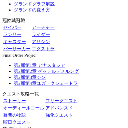
グランドグラフ解説
グランドの変え方
冠位戴冠戦
セイバー
アーチャー
ランサー
ライダー
キャスター
アサシン
バーサーカー
エクストラ
Final Order Projec
第2部第1章 アナスタシア
第2部第2章 ゲッテルデメルング
第2部第3章シン
第2部第4章ユガ・クシェートラ
クエスト攻略一覧
ストーリー
フリークエスト
オーディールコール
アドバンスド
幕間の物語
強化クエスト
曜日クエスト