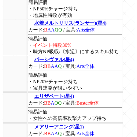
簡易評価
・NP50%チャージ持ち
・地属性特攻が有効
水着メルトリリス(ランサー)(星4)
カード:
B
AA
QQ
/
宝具:
Arts全体
簡易評価
・
イベント特攻30%
・味方NP吸収/〔水辺〕にするスキル持ち
パーシヴァル(星4)
カード:
BB
AA
Q
/
宝具:
Arts全体
簡易評価
・NP20%チャージ持ち
・宝具連発が狙いやすい
エリザベート(星4)
カード:
BB
A
QQ
/
宝具:
Buster全体
簡易評価
・女性への高倍率攻撃力アップ持ち
メアリーアニング(星1)
カード:
BB
AA
Q
/
宝具:
Arts全体