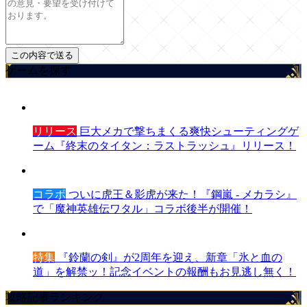
ゲームを探す
リリース
巨大メカで撃ちまくる爽快シューティングゲ
ーム『終末のタイタン：ラストラッシュ』リリース！
コラボ
ついに虎王＆影虎が来た！『鋼嵐 - メカラシ』
で「魔神英雄伝ワタル」コラボ後半が開催！
特集
『鈴蘭の剣』が2周年を迎え、新章「氷と血の
道」を解禁ッ！記念イベントの報酬もお見逃し無く！
攻略記事ランキング