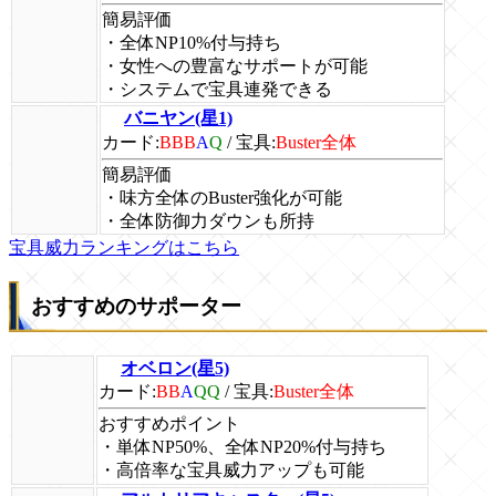
簡易評価
・全体NP10%付与持ち
・女性への豊富なサポートが可能
・システムで宝具連発できる
バニヤン(星1)
カード:
BBB
A
Q
/
宝具:
Buster全体
簡易評価
・味方全体のBuster強化が可能
・全体防御力ダウンも所持
宝具威力ランキングはこちら
おすすめのサポーター
オベロン(星5)
カード:
BB
A
QQ
/
宝具:
Buster全体
おすすめポイント
・単体NP50%、全体NP20%付与持ち
・高倍率な宝具威力アップも可能