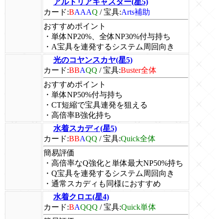
アルトリアキャスター(星5)
カード:
B
AAA
Q
/
宝具:
Arts補助
おすすめポイント
・単体NP20%、全体NP30%付与持ち
・A宝具を連発するシステム周回向き
光のコヤンスカヤ(星5)
カード:
BB
A
QQ
/
宝具:
Buster全体
おすすめポイント
・単体NP50%付与持ち
・CT短縮で宝具連発を狙える
・高倍率B強化持ち
水着スカディ(星5)
カード:
BB
A
QQ
/
宝具:
Quick全体
簡易評価
・高倍率なQ強化と単体最大NP50%持ち
・Q宝具を連発するシステム周回向き
・通常スカディも同様におすすめ
水着クロエ(星4)
カード:
B
A
QQQ
/
宝具:
Quick単体