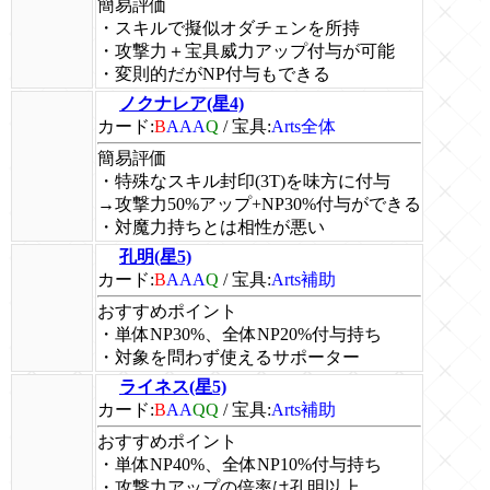
簡易評価
・スキルで擬似オダチェンを所持
・攻撃力＋宝具威力アップ付与が可能
・変則的だがNP付与もできる
ノクナレア(星4)
カード:
B
AAA
Q
/
宝具:
Arts全体
簡易評価
・特殊なスキル封印(3T)を味方に付与
→攻撃力50%アップ+NP30%付与ができる
・対魔力持ちとは相性が悪い
孔明(星5)
カード:
B
AAA
Q
/
宝具:
Arts補助
おすすめポイント
・単体NP30%、全体NP20%付与持ち
・対象を問わず使えるサポーター
ライネス(星5)
カード:
B
AA
QQ
/
宝具:
Arts補助
おすすめポイント
・単体NP40%、全体NP10%付与持ち
・攻撃力アップの倍率は孔明以上