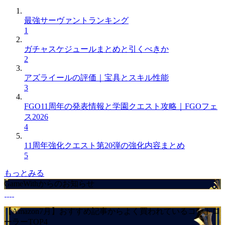
最強サーヴァントランキング
1
ガチャスケジュールまとめと引くべきか
2
アズライールの評価｜宝具とスキル性能
3
FGO11周年の発表情報と学園クエスト攻略｜FGOフェ
ス2026
4
11周年強化クエスト第20弾の強化内容まとめ
5
もっとみる
GameWithからのお知らせ
【Amazon7月】おすすめ記事からよく買われているコントロ
ーラーTOP4