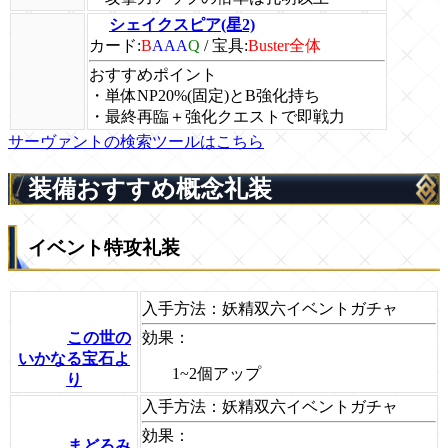
シェイクスピア(星2)
カード:
B
AAA
Q
/
宝具:
Buster全体
おすすめポイント
・単体NP20%(固定)とB強化持ち
・最終再臨＋強化クエストで即戦力
サーヴァントの検索ツールはこちら
装備おすすめ概念礼装
イベント特攻礼装
入手方法：
妖精双六イベントガチャ
この世の
効果：
いかなる宝石よ
1~2個アップ
り
入手方法：
妖精双六イベントガチャ
効果：
まどろみ