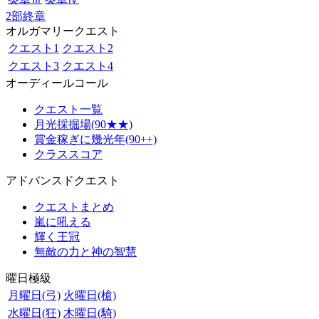
2部終章
オルガマリークエスト
クエスト1
クエスト2
クエスト3
クエスト4
オーディールコール
クエスト一覧
月光採掘場(90★★)
賞金稼ぎに幾光年(90++)
クラススコア
アドバンスドクエスト
クエストまとめ
嵐に吼える
輝く王冠
無敵の力と神の智慧
曜日極級
月曜日(弓)
火曜日(槍)
水曜日(狂)
木曜日(騎)