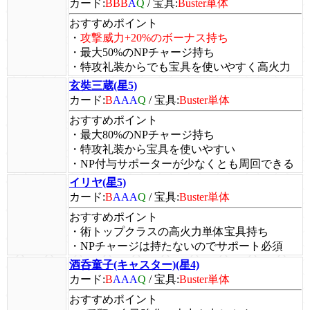
カード:
BBB
A
Q
/
宝具:
Buster単体
おすすめポイント
・
攻撃威力+20%のボーナス持ち
・最大50%のNPチャージ持ち
・特攻礼装からでも宝具を使いやすく高火力
玄奘三蔵(星5)
カード:
B
AAA
Q
/
宝具:
Buster単体
おすすめポイント
・最大80%のNPチャージ持ち
・特攻礼装から宝具を使いやすい
・NP付与サポーターが少なくとも周回できる
イリヤ(星5)
カード:
B
AAA
Q
/
宝具:
Buster単体
おすすめポイント
・術トップクラスの高火力単体宝具持ち
・NPチャージは持たないのでサポート必須
酒呑童子(キャスター)(星4)
カード:
B
AAA
Q
/
宝具:
Buster単体
おすすめポイント