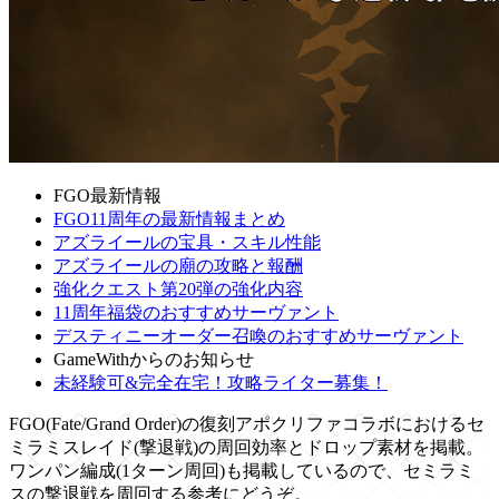
FGO最新情報
FGO11周年の最新情報まとめ
アズライールの宝具・スキル性能
アズライールの廟の攻略と報酬
強化クエスト第20弾の強化内容
11周年福袋のおすすめサーヴァント
デスティニーオーダー召喚のおすすめサーヴァント
GameWithからのお知らせ
未経験可&完全在宅！攻略ライター募集！
FGO(Fate/Grand Order)の復刻アポクリファコラボにおけるセ
ミラミスレイド(撃退戦)の周回効率とドロップ素材を掲載。
ワンパン編成(1ターン周回)も掲載しているので、セミラミ
スの撃退戦を周回する参考にどうぞ。