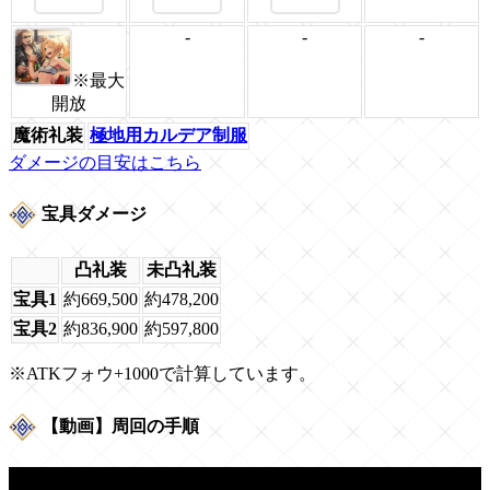
-
-
-
※最大
開放
魔術礼装
極地用カルデア制服
ダメージの目安はこちら
宝具ダメージ
凸礼装
未凸礼装
宝具1
約669,500
約478,200
宝具2
約836,900
約597,800
※ATKフォウ+1000で計算しています。
【動画】周回の手順