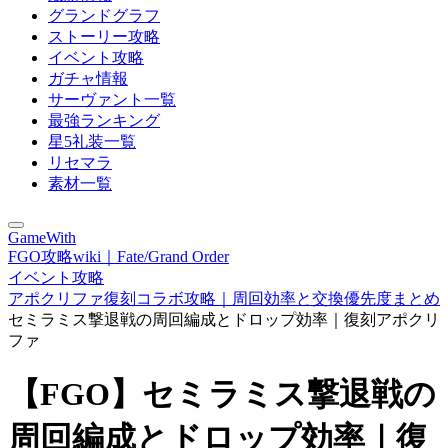
グランドグラフ
ストーリー攻略
イベント攻略
ガチャ情報
サーヴァント一覧
最強ランキング
星5礼装一覧
リセマラ
素材一覧
GameWith
FGO攻略wiki｜Fate/Grand Order
イベント攻略
アポクリファ復刻コラボ攻略｜周回効率と交換優先度まとめ
セミラミス撃退戦の周回編成とドロップ効率｜復刻アポクリ
ファ
【FGO】セミラミス撃退戦の
周回編成とドロップ効率｜復