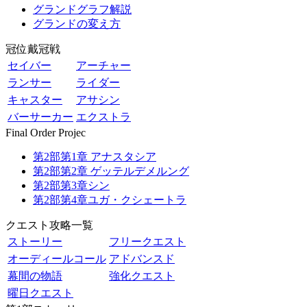
グランドグラフ解説
グランドの変え方
冠位戴冠戦
セイバー
アーチャー
ランサー
ライダー
キャスター
アサシン
バーサーカー
エクストラ
Final Order Projec
第2部第1章 アナスタシア
第2部第2章 ゲッテルデメルング
第2部第3章シン
第2部第4章ユガ・クシェートラ
クエスト攻略一覧
ストーリー
フリークエスト
オーディールコール
アドバンスド
幕間の物語
強化クエスト
曜日クエスト