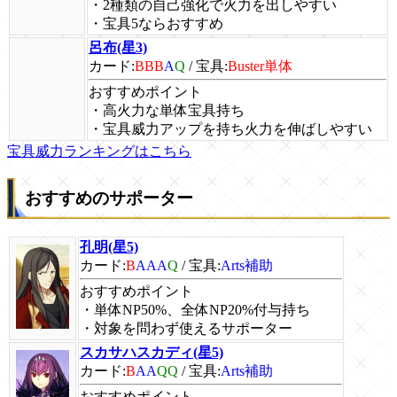
・2種類の自己強化で火力を出しやすい
・宝具5ならおすすめ
呂布(星3)
カード:
BBB
A
Q
/
宝具:
Buster単体
おすすめポイント
・高火力な単体宝具持ち
・宝具威力アップを持ち火力を伸ばしやすい
宝具威力ランキングはこちら
おすすめのサポーター
孔明(星5)
カード:
B
AAA
Q
/
宝具:
Arts補助
おすすめポイント
・単体NP50%、全体NP20%付与持ち
・対象を問わず使えるサポーター
スカサハスカディ(星5)
カード:
B
AA
QQ
/
宝具:
Arts補助
おすすめポイント