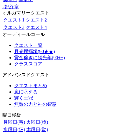
2部終章
オルガマリークエスト
クエスト1
クエスト2
クエスト3
クエスト4
オーディールコール
クエスト一覧
月光採掘場(90★★)
賞金稼ぎに幾光年(90++)
クラススコア
アドバンスドクエスト
クエストまとめ
嵐に吼える
輝く王冠
無敵の力と神の智慧
曜日極級
月曜日(弓)
火曜日(槍)
水曜日(狂)
木曜日(騎)