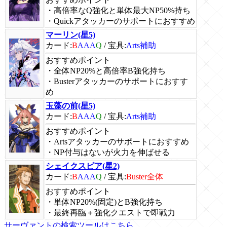
・高倍率なQ強化と単体最大NP50%持ち
・Quickアタッカーのサポートにおすすめ
マーリン(星5)
カード:
B
AAA
Q
/
宝具:
Arts補助
おすすめポイント
・全体NP20%と高倍率B強化持ち
・Busterアタッカーのサポートにおすす
め
玉藻の前(星5)
カード:
B
AAA
Q
/
宝具:
Arts補助
おすすめポイント
・Artsアタッカーのサポートにおすすめ
・NP付与はないが火力を伸ばせる
シェイクスピア(星2)
カード:
B
AAA
Q
/
宝具:
Buster全体
おすすめポイント
・単体NP20%(固定)とB強化持ち
・最終再臨＋強化クエストで即戦力
サーヴァントの検索ツールはこちら