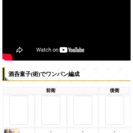
酒呑童子(術)でワンパン編成
前衛
後衛
-
-
-