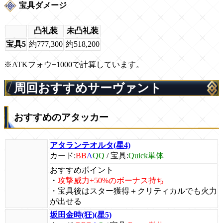
宝具ダメージ
凸礼装
未凸礼装
宝具5
約777,300
約518,200
※ATKフォウ+1000で計算しています。
周回おすすめサーヴァント
おすすめのアタッカー
アタランテオルタ(星4)
カード:
BB
A
QQ
/
宝具:
Quick単体
おすすめポイント
・
攻撃威力+50%のボーナス持ち
・宝具後はスター獲得＋クリティカルでも火力
が出せる
坂田金時(狂)(星5)