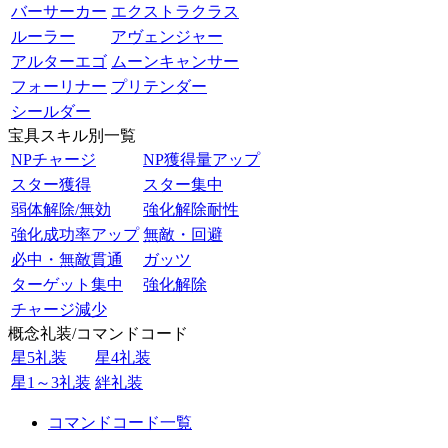
バーサーカー
エクストラクラス
ルーラー
アヴェンジャー
アルターエゴ
ムーンキャンサー
フォーリナー
プリテンダー
シールダー
宝具スキル別一覧
NPチャージ
NP獲得量アップ
スター獲得
スター集中
弱体解除/無効
強化解除耐性
強化成功率アップ
無敵・回避
必中・無敵貫通
ガッツ
ターゲット集中
強化解除
チャージ減少
概念礼装/コマンドコード
星5礼装
星4礼装
星1～3礼装
絆礼装
コマンドコード一覧