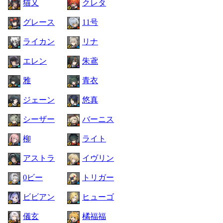
猫又
クレタ
グレース
11号
ライカン
リナ
エレン
朱鳶
雅
青衣
ジェーン
悠真
シーザー
バーニス
柳
ライト
アストラ
イヴリン
0ビー
トリガー
ビビアン
ヒューゴ
儀玄
橘福福