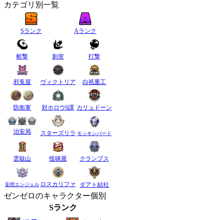
カテゴリ別一覧
Sランク
Aランク
斬撃
刺突
打撃
邪兎屋
ヴィクトリア
白祇重工
防衛軍
対ホロウ6課
カリュドーン
治安局
スターズリラ
モッキンバード
雲嶽山
怪啖屋
クランプス
ロスカリファ
ダアト結社
妄想エンジェル
ゼンゼロのキャラクター個別
Sランク