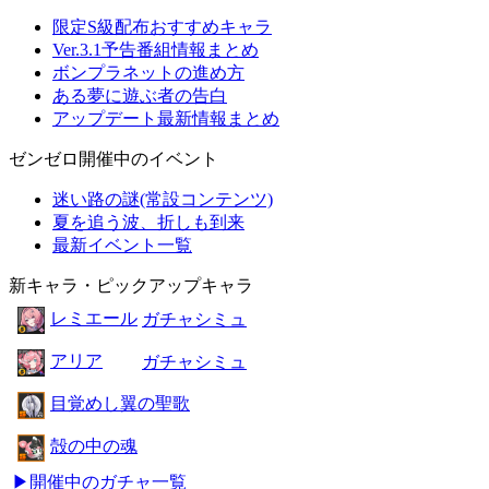
限定S級配布おすすめキャラ
Ver.3.1予告番組情報まとめ
ボンプラネットの進め方
ある夢に遊ぶ者の告白
アップデート最新情報まとめ
ゼンゼロ開催中のイベント
迷い路の謎(常設コンテンツ)
夏を追う波、折しも到来
最新イベント一覧
新キャラ・ピックアップキャラ
レミエール
ガチャシミュ
アリア
ガチャシミュ
目覚めし翼の聖歌
殻の中の魂
▶開催中のガチャ一覧