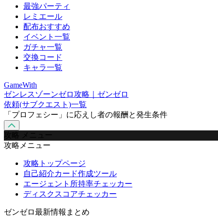
最強パーティ
レミエール
配布おすすめ
イベント一覧
ガチャ一覧
交換コード
キャラ一覧
GameWith
ゼンレスゾーンゼロ攻略｜ゼンゼロ
依頼(サブクエスト)一覧
「プロフェシー」に応えし者の報酬と発生条件
攻略 メニュー
攻略メニュー
攻略トップページ
自己紹介カード作成ツール
エージェント所持率チェッカー
ディスクスコアチェッカー
ゼンゼロ最新情報まとめ