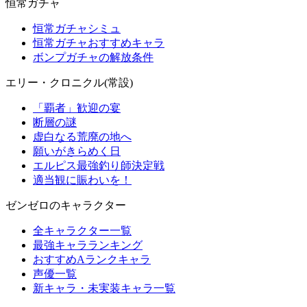
恒常ガチャ
恒常ガチャシミュ
恒常ガチャおすすめキャラ
ボンプガチャの解放条件
エリー・クロニクル(常設)
「覇者」歓迎の宴
断層の謎
虚白なる荒廃の地へ
願いがきらめく日
エルピス最強釣り師決定戦
適当観に賑わいを！
ゼンゼロのキャラクター
全キャラクター一覧
最強キャラランキング
おすすめAランクキャラ
声優一覧
新キャラ・未実装キャラ一覧