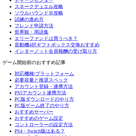
チャージセンター
スネークデュエル攻略
ソウルハウンドⅢ攻略
試練の進め方
フレンド申請方法
世界観・用語集
エリーファンドは買うべき？
音動機4択ギフトボックス交換おすすめ
インターノット会員報酬の受け取り方
ゲーム開始前のおすすめ記事
対応機種/プラットフォーム
必要容量と推奨スペック
アカウント登録・連携方法
PS5アカウント連携方法
PC版ダウンロードのやり方
PC版ゲーム終了のやり方
おすすめサーバー
おすすめのゲーム設定
コントローラーの設定方法
PS4・Switch版はある？