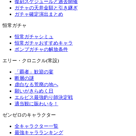
復刻スケジュールと過去開催
ガチャの天井金額と引き継ぎ
ガチャ確定演出まとめ
恒常ガチャ
恒常ガチャシミュ
恒常ガチャおすすめキャラ
ボンプガチャの解放条件
エリー・クロニクル(常設)
「覇者」歓迎の宴
断層の謎
虚白なる荒廃の地へ
願いがきらめく日
エルピス最強釣り師決定戦
適当観に賑わいを！
ゼンゼロのキャラクター
全キャラクター一覧
最強キャラランキング