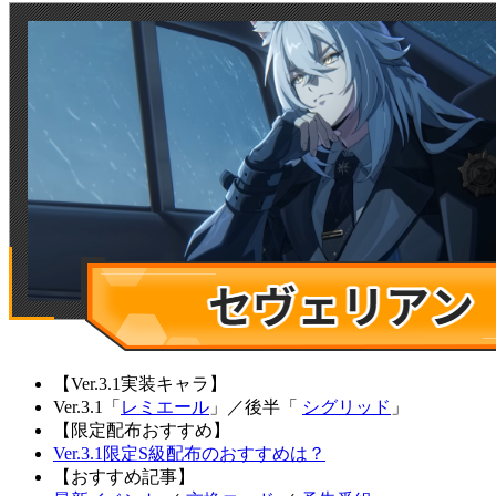
【Ver.3.1実装キャラ】
Ver.3.1「
レミエール
」
／
後半「
シグリッド
」
【限定配布おすすめ】
Ver.3.1限定S級配布のおすすめは？
【おすすめ記事】