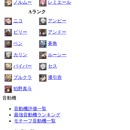
ノルムー
レミエール
Aランク
ニコ
アンビー
ビリー
アンドー
ベン
蒼角
カリン
ルーシー
パイパー
セス
プルクラ
潘引壺
狛野真斗
音動機
音動機評価一覧
最強音動機ランキング
モチーフ音動機一覧