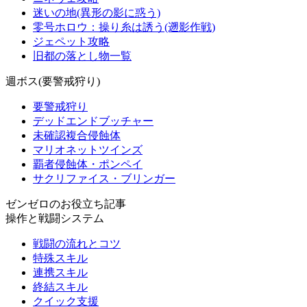
迷いの地(異形の影に惑う)
零号ホロウ：操り糸は誘う(遡影作戦)
ジェペット攻略
旧都の落とし物一覧
週ボス(要警戒狩り)
要警戒狩り
デッドエンドブッチャー
未確認複合侵蝕体
マリオネットツインズ
覇者侵蝕体・ポンペイ
サクリファイス・ブリンガー
ゼンゼロのお役立ち記事
操作と戦闘システム
戦闘の流れとコツ
特殊スキル
連携スキル
終結スキル
クイック支援