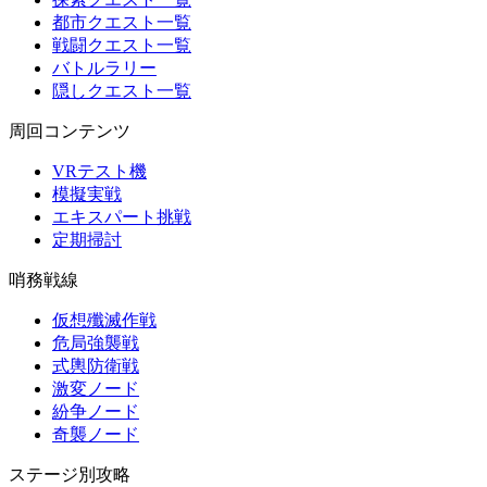
都市クエスト一覧
戦闘クエスト一覧
バトルラリー
隠しクエスト一覧
周回コンテンツ
VRテスト機
模擬実戦
エキスパート挑戦
定期掃討
哨務戦線
仮想殲滅作戦
危局強襲戦
式輿防衛戦
激変ノード
紛争ノード
奇襲ノード
ステージ別攻略