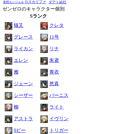
ロスカリファ
ダアト結社
妄想エンジェル
ゼンゼロのキャラクター個別
Sランク
猫又
クレタ
グレース
11号
ライカン
リナ
エレン
朱鳶
雅
青衣
ジェーン
悠真
シーザー
バーニス
柳
ライト
アストラ
イヴリン
0ビー
トリガー