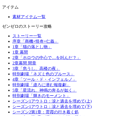
アイテム
素材アイテム一覧
ゼンゼロのストーリー攻略
ストーリー一覧
序章「商機×怪奇×仁義」
1章「猫の落とし物」
1章 幕間
2章「ホロウの中心で…を叫んだ？」
2章幕間 間章
3章「危うし、高楼の夜」
特別劇場「ネズミ色のブルース」
4章「ツール・ド・インフェルノ」
特別劇場「虚ろに潜む報復劇」
5章「星流れ、神鳴の奔るが如く」
特別劇場「輝きのモーメント」
シーズン1アウトロ：涙と過去を埋めて(上)
シーズン1アウトロ：涙と過去を埋めて(下)
シーズン2第1章：雲霞の行き着く処