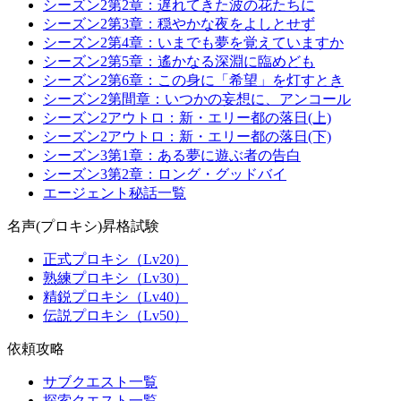
シーズン2第2章：遅れてきた波の花たちに
シーズン2第3章：穏やかな夜をよしとせず
シーズン2第4章：いまでも夢を覚えていますか
シーズン2第5章：遙かなる深淵に臨めども
シーズン2第6章：この身に「希望」を灯すとき
シーズン2第間章：いつかの妄想に、アンコール
シーズン2アウトロ：新・エリー都の落日(上)
シーズン2アウトロ：新・エリー都の落日(下)
シーズン3第1章：ある夢に遊ぶ者の告白
シーズン3第2章：ロング・グッドバイ
エージェント秘話一覧
名声(プロキシ)昇格試験
正式プロキシ（Lv20）
熟練プロキシ（Lv30）
精鋭プロキシ（Lv40）
伝説プロキシ（Lv50）
依頼攻略
サブクエスト一覧
探索クエスト一覧