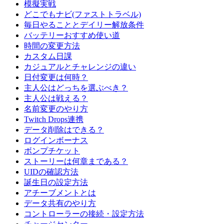
模擬実戦
どこでもナビ(ファストトラベル)
毎日やることとデイリー解放条件
バッテリーおすすめ使い道
時間の変更方法
カスタム日課
カジュアルとチャレンジの違い
日付変更は何時？
主人公はどっちを選ぶべき？
主人公は戦える？
名前変更のやり方
Twitch Drops連携
データ削除はできる？
ログインボーナス
ボンプチケット
ストーリーは何章まである？
UIDの確認方法
誕生日の設定方法
アチーブメントとは
データ共有のやり方
コントローラーの接続・設定方法