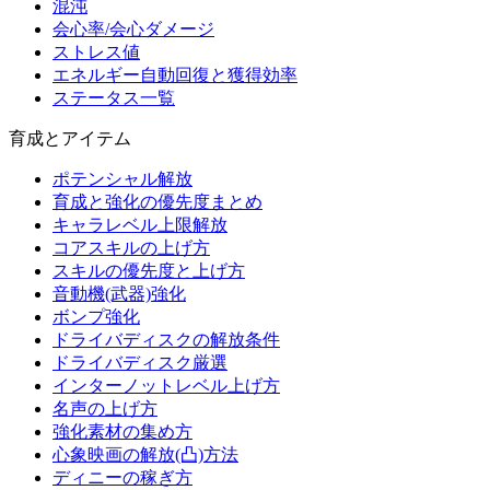
混沌
会心率/会心ダメージ
ストレス値
エネルギー自動回復と獲得効率
ステータス一覧
育成とアイテム
ポテンシャル解放
育成と強化の優先度まとめ
キャラレベル上限解放
コアスキルの上げ方
スキルの優先度と上げ方
音動機(武器)強化
ボンプ強化
ドライバディスクの解放条件
ドライバディスク厳選
インターノットレベル上げ方
名声の上げ方
強化素材の集め方
心象映画の解放(凸)方法
ディニーの稼ぎ方