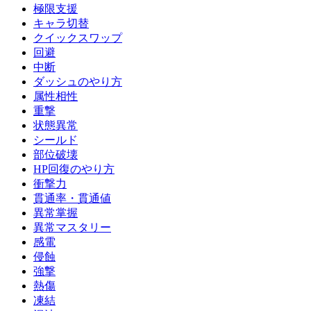
極限支援
キャラ切替
クイックスワップ
回避
中断
ダッシュのやり方
属性相性
重撃
状態異常
シールド
部位破壊
HP回復のやり方
衝撃力
貫通率・貫通値
異常掌握
異常マスタリー
感電
侵蝕
強撃
熱傷
凍結