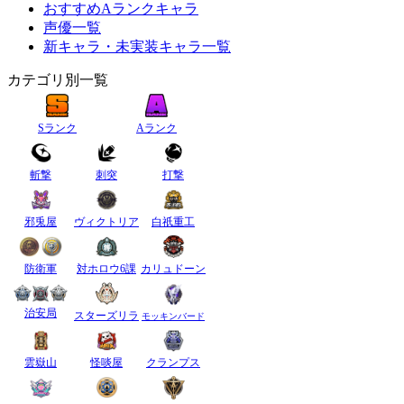
おすすめAランクキャラ
声優一覧
新キャラ・未実装キャラ一覧
カテゴリ別一覧
Sランク
Aランク
斬撃
刺突
打撃
邪兎屋
ヴィクトリア
白祇重工
防衛軍
対ホロウ6課
カリュドーン
治安局
スターズリラ
モッキンバード
雲嶽山
怪啖屋
クランプス