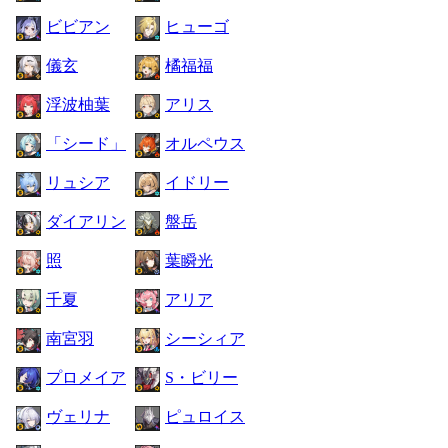
ビビアン
ヒューゴ
儀玄
橘福福
浮波柚葉
アリス
「シード」
オルペウス
リュシア
イドリー
ダイアリン
盤岳
照
葉瞬光
千夏
アリア
南宮羽
シーシィア
プロメイア
S・ビリー
ヴェリナ
ピュロイス