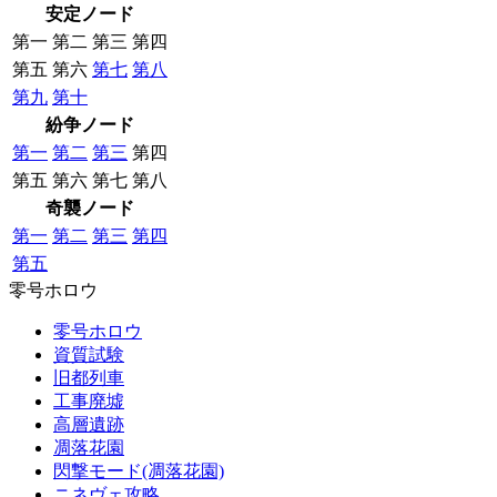
安定ノード
第一
第二
第三
第四
第五
第六
第七
第八
第九
第十
紛争ノード
第一
第二
第三
第四
第五
第六
第七
第八
奇襲ノード
第一
第二
第三
第四
第五
零号ホロウ
零号ホロウ
資質試験
旧都列車
工事廃墟
高層遺跡
凋落花園
閃撃モード(凋落花園)
ニネヴェ攻略