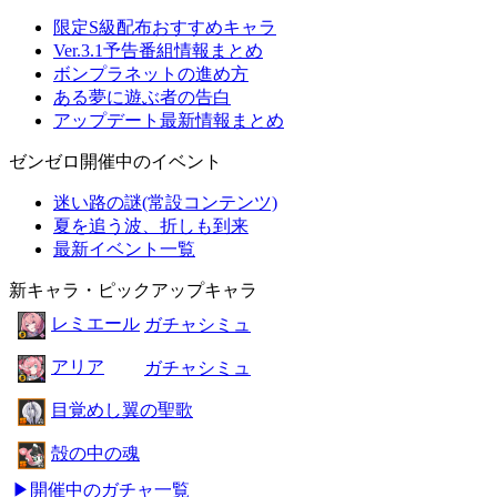
限定S級配布おすすめキャラ
Ver.3.1予告番組情報まとめ
ボンプラネットの進め方
ある夢に遊ぶ者の告白
アップデート最新情報まとめ
ゼンゼロ開催中のイベント
迷い路の謎(常設コンテンツ)
夏を追う波、折しも到来
最新イベント一覧
新キャラ・ピックアップキャラ
レミエール
ガチャシミュ
アリア
ガチャシミュ
目覚めし翼の聖歌
殻の中の魂
▶開催中のガチャ一覧