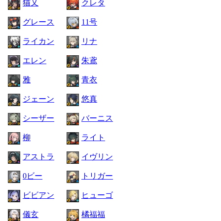
猫又
クレタ
グレース
11号
ライカン
リナ
エレン
朱鳶
雅
青衣
ジェーン
悠真
シーザー
バーニス
柳
ライト
アストラ
イヴリン
0ビー
トリガー
ビビアン
ヒューゴ
儀玄
橘福福