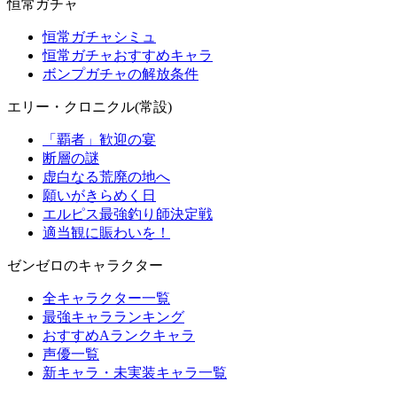
恒常ガチャ
恒常ガチャシミュ
恒常ガチャおすすめキャラ
ボンプガチャの解放条件
エリー・クロニクル(常設)
「覇者」歓迎の宴
断層の謎
虚白なる荒廃の地へ
願いがきらめく日
エルピス最強釣り師決定戦
適当観に賑わいを！
ゼンゼロのキャラクター
全キャラクター一覧
最強キャラランキング
おすすめAランクキャラ
声優一覧
新キャラ・未実装キャラ一覧