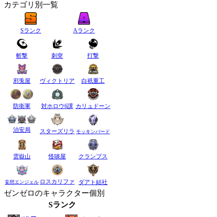
カテゴリ別一覧
Sランク
Aランク
斬撃
刺突
打撃
邪兎屋
ヴィクトリア
白祇重工
防衛軍
対ホロウ6課
カリュドーン
治安局
スターズリラ
モッキンバード
雲嶽山
怪啖屋
クランプス
ロスカリファ
ダアト結社
妄想エンジェル
ゼンゼロのキャラクター個別
Sランク