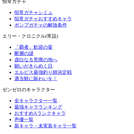
恒常ガチャ
恒常ガチャシミュ
恒常ガチャおすすめキャラ
ボンプガチャの解放条件
エリー・クロニクル(常設)
「覇者」歓迎の宴
断層の謎
虚白なる荒廃の地へ
願いがきらめく日
エルピス最強釣り師決定戦
適当観に賑わいを！
ゼンゼロのキャラクター
全キャラクター一覧
最強キャラランキング
おすすめAランクキャラ
声優一覧
新キャラ・未実装キャラ一覧