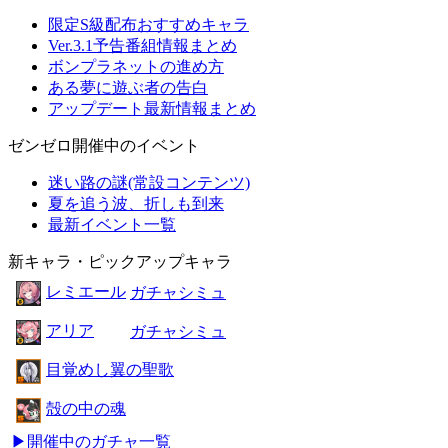
限定S級配布おすすめキャラ
Ver.3.1予告番組情報まとめ
ボンプラネットの進め方
ある夢に遊ぶ者の告白
アップデート最新情報まとめ
ゼンゼロ開催中のイベント
迷い路の謎(常設コンテンツ)
夏を追う波、折しも到来
最新イベント一覧
新キャラ・ピックアップキャラ
レミエール
ガチャシミュ
アリア
ガチャシミュ
目覚めし翼の聖歌
殻の中の魂
▶開催中のガチャ一覧