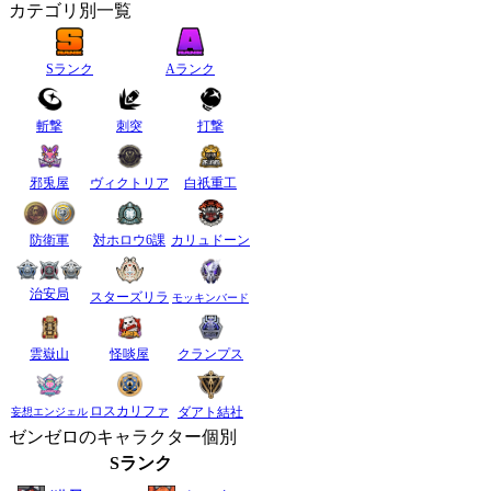
カテゴリ別一覧
Sランク
Aランク
斬撃
刺突
打撃
邪兎屋
ヴィクトリア
白祇重工
防衛軍
対ホロウ6課
カリュドーン
治安局
スターズリラ
モッキンバード
雲嶽山
怪啖屋
クランプス
ロスカリファ
ダアト結社
妄想エンジェル
ゼンゼロのキャラクター個別
Sランク