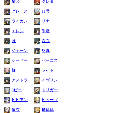
猫又
クレタ
グレース
11号
ライカン
リナ
エレン
朱鳶
雅
青衣
ジェーン
悠真
シーザー
バーニス
柳
ライト
アストラ
イヴリン
0ビー
トリガー
ビビアン
ヒューゴ
儀玄
橘福福