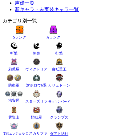
声優一覧
新キャラ・未実装キャラ一覧
カテゴリ別一覧
Sランク
Aランク
斬撃
刺突
打撃
邪兎屋
ヴィクトリア
白祇重工
防衛軍
対ホロウ6課
カリュドーン
治安局
スターズリラ
モッキンバード
雲嶽山
怪啖屋
クランプス
ロスカリファ
ダアト結社
妄想エンジェル