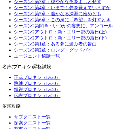
シーズン2第3章：穏やかな夜をよしとせず
シーズン2第4章：いまでも夢を覚えていますか
シーズン2第5章：遙かなる深淵に臨めども
シーズン2第6章：この身に「希望」を灯すとき
シーズン2第間章：いつかの妄想に、アンコール
シーズン2アウトロ：新・エリー都の落日(上)
シーズン2アウトロ：新・エリー都の落日(下)
シーズン3第1章：ある夢に遊ぶ者の告白
シーズン3第2章：ロング・グッドバイ
エージェント秘話一覧
名声(プロキシ)昇格試験
正式プロキシ（Lv20）
熟練プロキシ（Lv30）
精鋭プロキシ（Lv40）
伝説プロキシ（Lv50）
依頼攻略
サブクエスト一覧
探索クエスト一覧
都市クエスト一覧