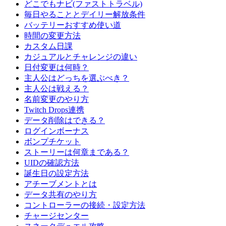
どこでもナビ(ファストトラベル)
毎日やることとデイリー解放条件
バッテリーおすすめ使い道
時間の変更方法
カスタム日課
カジュアルとチャレンジの違い
日付変更は何時？
主人公はどっちを選ぶべき？
主人公は戦える？
名前変更のやり方
Twitch Drops連携
データ削除はできる？
ログインボーナス
ボンプチケット
ストーリーは何章まである？
UIDの確認方法
誕生日の設定方法
アチーブメントとは
データ共有のやり方
コントローラーの接続・設定方法
チャージセンター