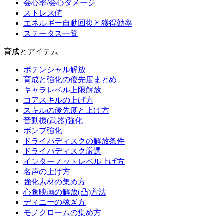
会心率/会心ダメージ
ストレス値
エネルギー自動回復と獲得効率
ステータス一覧
育成とアイテム
ポテンシャル解放
育成と強化の優先度まとめ
キャラレベル上限解放
コアスキルの上げ方
スキルの優先度と上げ方
音動機(武器)強化
ボンプ強化
ドライバディスクの解放条件
ドライバディスク厳選
インターノットレベル上げ方
名声の上げ方
強化素材の集め方
心象映画の解放(凸)方法
ディニーの稼ぎ方
モノクロームの集め方