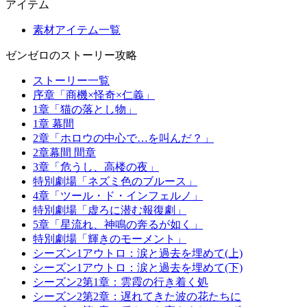
アイテム
素材アイテム一覧
ゼンゼロのストーリー攻略
ストーリー一覧
序章「商機×怪奇×仁義」
1章「猫の落とし物」
1章 幕間
2章「ホロウの中心で…を叫んだ？」
2章幕間 間章
3章「危うし、高楼の夜」
特別劇場「ネズミ色のブルース」
4章「ツール・ド・インフェルノ」
特別劇場「虚ろに潜む報復劇」
5章「星流れ、神鳴の奔るが如く」
特別劇場「輝きのモーメント」
シーズン1アウトロ：涙と過去を埋めて(上)
シーズン1アウトロ：涙と過去を埋めて(下)
シーズン2第1章：雲霞の行き着く処
シーズン2第2章：遅れてきた波の花たちに