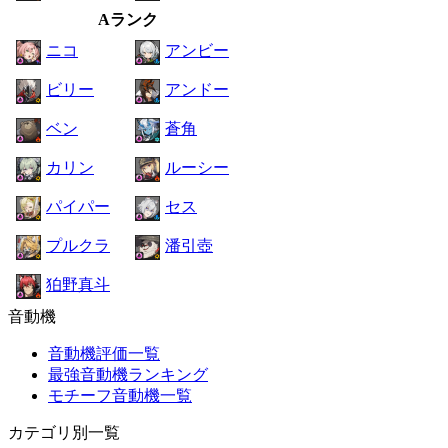
Aランク
ニコ
アンビー
ビリー
アンドー
ベン
蒼角
カリン
ルーシー
パイパー
セス
プルクラ
潘引壺
狛野真斗
音動機
音動機評価一覧
最強音動機ランキング
モチーフ音動機一覧
カテゴリ別一覧