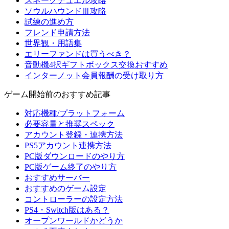
スネークデュエル攻略
ソウルハウンドⅢ攻略
試練の進め方
フレンド申請方法
世界観・用語集
エリーファンドは買うべき？
音動機4択ギフトボックス交換おすすめ
インターノット会員報酬の受け取り方
ゲーム開始前のおすすめ記事
対応機種/プラットフォーム
必要容量と推奨スペック
アカウント登録・連携方法
PS5アカウント連携方法
PC版ダウンロードのやり方
PC版ゲーム終了のやり方
おすすめサーバー
おすすめのゲーム設定
コントローラーの設定方法
PS4・Switch版はある？
オープンワールドかどうか