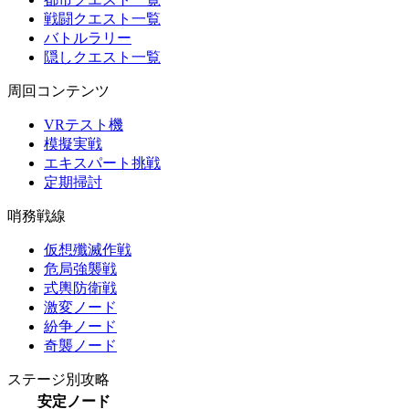
戦闘クエスト一覧
バトルラリー
隠しクエスト一覧
周回コンテンツ
VRテスト機
模擬実戦
エキスパート挑戦
定期掃討
哨務戦線
仮想殲滅作戦
危局強襲戦
式輿防衛戦
激変ノード
紛争ノード
奇襲ノード
ステージ別攻略
安定ノード