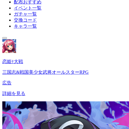
配布おすすめ
イベント一覧
ガチャ一覧
交換コード
キャラ一覧
恋姫†大戦
三国志&戦国美少女武将オールスターRPG
広告
詳細を見る