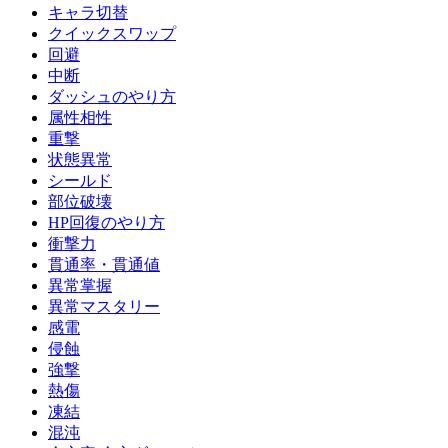
キャラ切替
クイックスワップ
回避
中断
ダッシュのやり方
属性相性
重撃
状態異常
シールド
部位破壊
HP回復のやり方
衝撃力
貫通率・貫通値
異常掌握
異常マスタリー
感電
侵蝕
強撃
熱傷
凍結
混沌