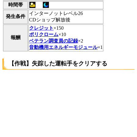
時間帯
インターノットレベル26
発生条件
CDショップ解放後
クレジット
×150
ポリクローム
×10
報酬
ベテラン調査員の記録
×2
音動機用エネルギーモジュール
×1
【作戦】失踪した運転手をクリアする