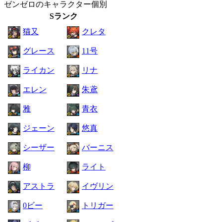
ゼンゼロのキャラクター個別
Sランク
猫又
クレタ
グレース
11号
ライカン
リナ
エレン
朱鳶
雅
青衣
ジェーン
悠真
シーザー
バーニス
柳
ライト
アストラ
イヴリン
0ビー
トリガー