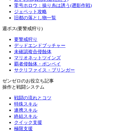
零号ホロウ：操り糸は誘う(遡影作戦)
ジェペット攻略
旧都の落とし物一覧
週ボス(要警戒狩り)
要警戒狩り
デッドエンドブッチャー
未確認複合侵蝕体
マリオネットツインズ
覇者侵蝕体・ポンペイ
サクリファイス・ブリンガー
ゼンゼロのお役立ち記事
操作と戦闘システム
戦闘の流れとコツ
特殊スキル
連携スキル
終結スキル
クイック支援
極限支援