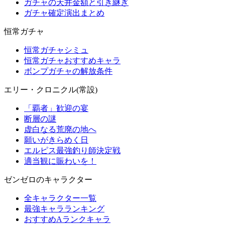
ガチャの天井金額と引き継ぎ
ガチャ確定演出まとめ
恒常ガチャ
恒常ガチャシミュ
恒常ガチャおすすめキャラ
ボンプガチャの解放条件
エリー・クロニクル(常設)
「覇者」歓迎の宴
断層の謎
虚白なる荒廃の地へ
願いがきらめく日
エルピス最強釣り師決定戦
適当観に賑わいを！
ゼンゼロのキャラクター
全キャラクター一覧
最強キャラランキング
おすすめAランクキャラ