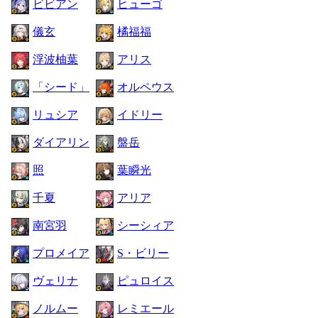
ビビアン
ヒューゴ
儀玄
橘福福
浮波柚葉
アリス
「シード」
オルペウス
リュシア
イドリー
ダイアリン
盤岳
照
葉瞬光
千夏
アリア
南宮羽
シーシィア
プロメイア
S・ビリー
ヴェリナ
ピュロイス
ノルムー
レミエール