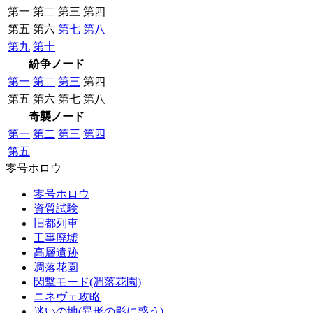
第一
第二
第三
第四
第五
第六
第七
第八
第九
第十
紛争ノード
第一
第二
第三
第四
第五
第六
第七
第八
奇襲ノード
第一
第二
第三
第四
第五
零号ホロウ
零号ホロウ
資質試験
旧都列車
工事廃墟
高層遺跡
凋落花園
閃撃モード(凋落花園)
ニネヴェ攻略
迷いの地(異形の影に惑う)