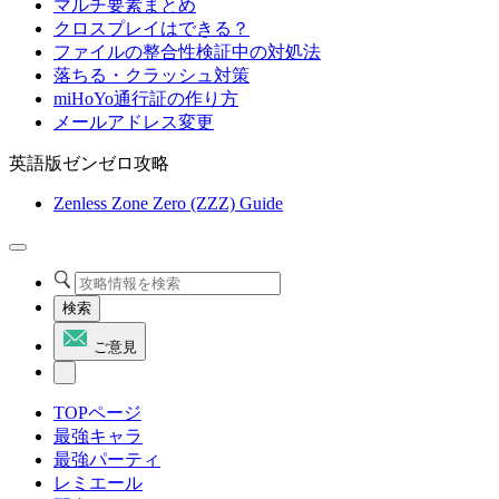
マルチ要素まとめ
クロスプレイはできる？
ファイルの整合性検証中の対処法
落ちる・クラッシュ対策
miHoYo通行証の作り方
メールアドレス変更
英語版ゼンゼロ攻略
Zenless Zone Zero (ZZZ) Guide
検索
ご意見
TOPページ
最強キャラ
最強パーティ
レミエール